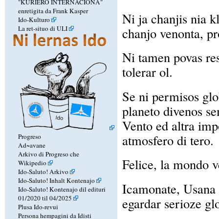
"KURIERO INTERNACIONA"
enretigita da Frank Kasper
Ni ja chanjis nia k
Ido-Kulturo
La ret-situo di ULI
chanjo venonta, pro
Ni tamen povas rest
tolerar ol.
Se ni permisos glo
planeto divenos se
Vento ed altra imp
atmosfero di tero.
Progreso
Ad~avane
Arkivo di Progreso che
Felice, la mondo v
Wikipedio
Ido-Saluto! Arkivo
Ido-Saluto! Inhalt Kontenajo
Icamonate, Usana St
Ido-Saluto! Kontenajo dil edituri
01/2020 til 04/2025
egardar serioze gl
Plusa Ido-revui
Persona hempagini da Idisti