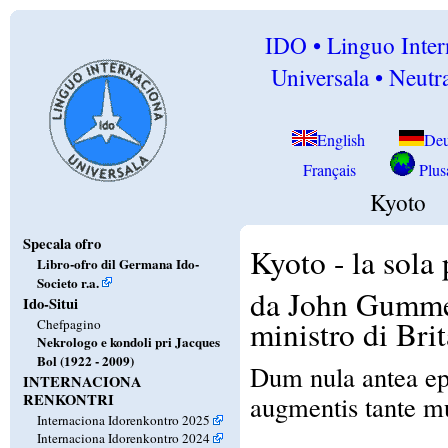
IDO • Linguo Inter
Universala • Neutra
English
Deu
Français
Plusa
Kyoto
Specala ofro
Kyoto - la sola
Libro-ofro dil Germana Ido-
Societo r.a.
da John Gumme
Ido-Situi
ministro di Bri
Chefpagino
Nekrologo e kondoli pri Jacques
Bol (1922 - 2009)
Dum nula antea ep
INTERNACIONA
RENKONTRI
augmentis tante mu
Internaciona Idorenkontro 2025
Internaciona Idorenkontro 2024