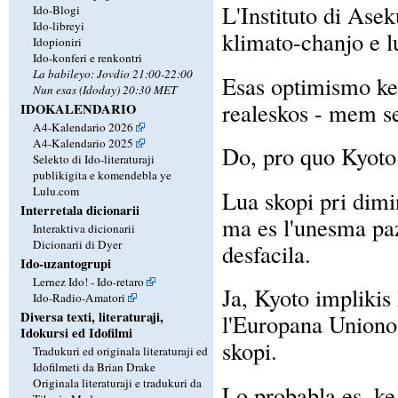
L'Instituto di Ase
Ido-Blogi
Ido-libreyi
klimato-chanjo e l
Idopioniri
Ido-konferi e renkontri
La babileyo: Jovdio 21:00-22:00
Esas optimismo ke 
Nun esas (Idoday) 20:30 MET
realeskos - mem s
IDOKALENDARIO
A4-Kalendario 2026
A4-Kalendario 2025
Do, pro quo Kyoto?
Selekto di Ido-literaturaji
publikigita e komendebla ye
Lulu.com
Lua skopi pri dimi
Interretala dicionarii
ma es l'unesma paz
Interaktiva dicionarii
Dicionarii di Dyer
desfacila.
Ido-uzantogrupi
Lernez Ido! - Ido-retaro
Ja, Kyoto implikis
Ido-Radio-Amatori
Diversa texti, literaturaji,
l'Europana Uniono 
Idokursi ed Idofilmi
skopi.
Tradukuri ed originala literaturaji ed
Idofilmeti da Brian Drake
Originala literaturaji e tradukuri da
Lo probabla es, k