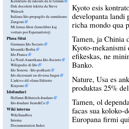
Kolekturo de rakonti da le Grimm
Kyoto esis kontrato
Dek docoletri lektita da Steve
Walesch
developanta landi 
Italiana Ido-propagilo da samideano
Zangoni
richa mondo qua p
Mi lernas Idon (lernolibro kaj
vortaro por Esperantistoj)
Tamen, ja Chinia d
Plusa Situi
Germana Ido Societo
Kyoto-mekanismi qu
Idoamiki Berlin
efikeskas, ne mini
Ido-France
La Nord-Amerikana Ido-Societo
Banko.
Wikipedio di Ido
Ido Sonora - Ido-podkasti
Ido-dicionarii en diversa lingui
Nature, Usa es ank
L'arkivo dil olima Editerio
produktas 25% del
Krayono
Idofonduri
Hellmut-Röhnisch-fonduro
Tamen, ol dependa
Ido-fonduro Juste&Co
facas sua koloko-d
Wiki interna
WikiSandbox
Europana firmi qui
Interna
Documentation Index