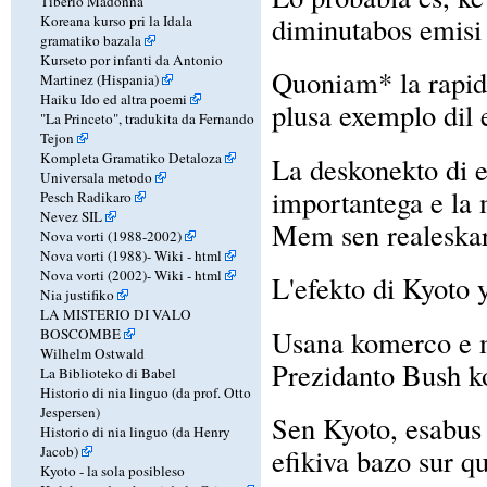
Tiberio Madonna
diminutabos emisi
Koreana kurso pri la Idala
gramatiko bazala
Kurseto por infanti da Antonio
Quoniam* la rapide
Martinez (Hispania)
Haiku Ido ed altra poemi
plusa exemplo dil 
"La Princeto", tradukita da Fernando
Tejon
Kompleta Gramatiko Detaloza
La deskonekto di 
Universala metodo
importantega e la m
Pesch Radikaro
Nevez SIL
Mem sen realeskar,
Nova vorti (1988-2002)
Nova vorti (1988)-
Wiki
-
html
Nova vorti (2002)-
Wiki
-
html
L'efekto di Kyoto 
Nia justifiko
LA MISTERIO DI VALO
Usana komerco e mu
BOSCOMBE
Wilhelm Ostwald
Prezidanto Bush k
La Biblioteko di Babel
Historio di nia linguo (da prof. Otto
Jespersen)
Sen Kyoto, esabus 
Historio di nia linguo (da Henry
Jacob)
efikiva bazo sur q
Kyoto - la sola posibleso