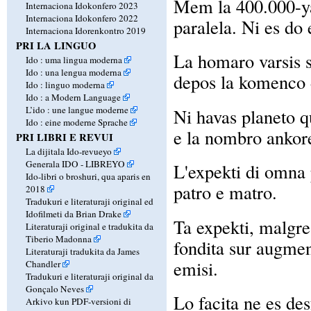
Mem la 400.000-yar
Internaciona Idokonfero 2023
Internaciona Idokonfero 2022
paralela. Ni es do
Internaciona Idorenkontro 2019
PRI LA LINGUO
La homaro varsis s
Ido : uma lingua moderna
Ido : una lengua moderna
depos la komenco d
Ido : linguo moderna
Ido : a Modern Language
L’ido : une langue moderne
Ni havas planeto 
Ido : eine moderne Sprache
e la nombro ankore
PRI LIBRI E REVUI
La dijitala Ido-revueyo
Generala IDO - LIBREYO
L'expekti di omna 
Ido-libri o broshuri, qua aparis en
patro e matro.
2018
Tradukuri e literaturaji original ed
Idofilmeti da Brian Drake
Ta expekti, malgre 
Literaturaji original e tradukita da
Tiberio Madonna
fondita sur augme
Literaturaji tradukita da James
emisi.
Chandler
Tradukuri e literaturaji original da
Gonçalo Neves
Lo facita ne es des
Arkivo kun PDF-versioni di