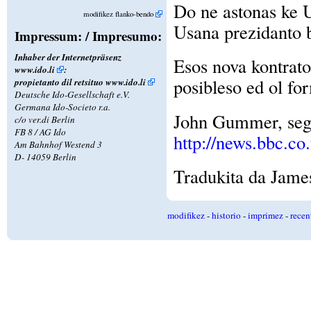
Do ne astonas ke U
modifikez flanko-bendo
Usana prezidanto b
Impressum: / Impresumo:
Inhaber der Internetpräsenz
Esos nova kontrato
www.ido.li
:
posibleso ed ol for
propietanto dil retsituo
www.ido.li
Deutsche Ido-Gesellschaft e.V.
Germana Ido-Societo r.a.
John Gummer, se
c/o ver.di Berlin
FB 8 / AG Ido
http://news.bbc.co
Am Bahnhof Westend 3
D- 14059 Berlin
Tradukita da Jame
modifikez
-
historio
-
imprimez
-
recen