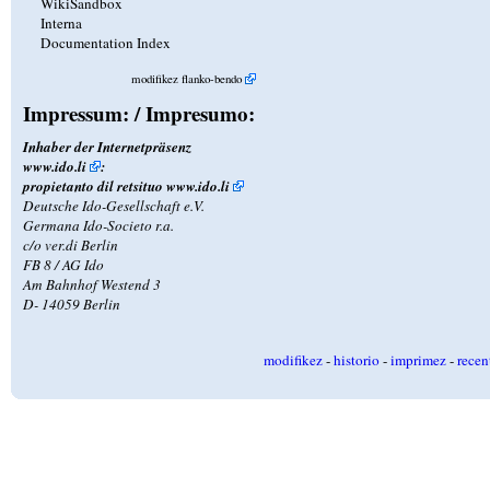
WikiSandbox
Interna
Documentation Index
modifikez flanko-bendo
Impressum: / Impresumo:
Inhaber der Internetpräsenz
www.ido.li
:
propietanto dil retsituo
www.ido.li
Deutsche Ido-Gesellschaft e.V.
Germana Ido-Societo r.a.
c/o ver.di Berlin
FB 8 / AG Ido
Am Bahnhof Westend 3
D- 14059 Berlin
modifikez
-
historio
-
imprimez
-
recen