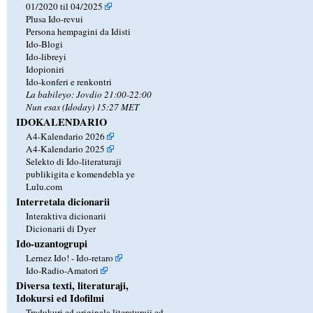
01/2020 til 04/2025
Plusa Ido-revui
Persona hempagini da Idisti
Ido-Blogi
Ido-libreyi
Idopioniri
Ido-konferi e renkontri
La babileyo: Jovdio 21:00-22:00
Nun esas (Idoday) 15:27 MET
IDOKALENDARIO
A4-Kalendario 2026
A4-Kalendario 2025
Selekto di Ido-literaturaji
publikigita e komendebla ye
Lulu.com
Interretala dicionarii
Interaktiva dicionarii
Dicionarii di Dyer
Ido-uzantogrupi
Lernez Ido! - Ido-retaro
Ido-Radio-Amatori
Diversa texti, literaturaji,
Idokursi ed Idofilmi
Tradukuri ed originala literaturaji ed