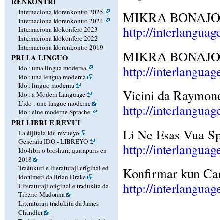
RENKONTRI
Internaciona Idorenkontro 2025
MIKRA BONAJO d
Internaciona Idorenkontro 2024
http://interlanguag
Internaciona Idokonfero 2023
Internaciona Idokonfero 2022
Internaciona Idorenkontro 2019
MIKRA BONAJO d
PRI LA LINGUO
http://interlangua
Ido : uma lingua moderna
Ido : una lengua moderna
Ido : linguo moderna
Vicini da Raymon
Ido : a Modern Language
L’ido : une langue moderne
http://interlangua
Ido : eine moderne Sprache
PRI LIBRI E REVUI
Li Ne Esas Vua Sp
La dijitala Ido-revueyo
Generala IDO - LIBREYO
http://interlangua
Ido-libri o broshuri, qua aparis en
2018
Tradukuri e literaturaji original ed
Konfirmar kun Ca
Idofilmeti da Brian Drake
http://interlangua
Literaturaji original e tradukita da
Tiberio Madonna
Literaturaji tradukita da James
Chandler