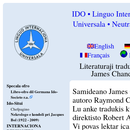
IDO • Linguo Inte
Universala • Neutr
English
Français
Literaturaji trad
James Chand
Specala ofro
Samideano James C
Libro-ofro dil Germana Ido-
Societo r.a.
autoro Raymond C
Ido-Situi
Lu anke tradukis ku
Chefpagino
Nekrologo e kondoli pri Jacques
direktisto Robert 
Bol (1922 - 2009)
Vi povas lektar ica 
INTERNACIONA