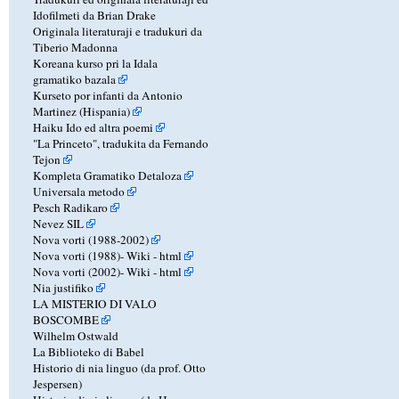
Idofilmeti da Brian Drake
Originala literaturaji e tradukuri da
Tiberio Madonna
Koreana kurso pri la Idala
gramatiko bazala
Kurseto por infanti da Antonio
Martinez (Hispania)
Haiku Ido ed altra poemi
"La Princeto", tradukita da Fernando
Tejon
Kompleta Gramatiko Detaloza
Universala metodo
Pesch Radikaro
Nevez SIL
Nova vorti (1988-2002)
Nova vorti (1988)-
Wiki
-
html
Nova vorti (2002)-
Wiki
-
html
Nia justifiko
LA MISTERIO DI VALO
BOSCOMBE
Wilhelm Ostwald
La Biblioteko di Babel
Historio di nia linguo (da prof. Otto
Jespersen)