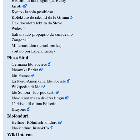
Historio di nia linguo (da Henry
Jacob)
Kyoto - la sola posibleso
Kolekturo de rakonti da le Grimm
Dek docoletri lektita da Steve
Walesch
Italiana Ido-propagilo da samideano
Zangoni
Mi lernas Idon (lernolibro kaj
vortaro por Esperantistoj)
Plusa Situi
Germana Ido Societo
Idoamiki Berlin
Ido-France
La Nord-Amerikana Ido-Societo
Wikipedio di Ido
Ido Sonora - Ido-podkasti
Ido-dicionarii en diversa lingui
L'arkivo dil olima Editerio
Krayono
Idofonduri
Hellmut-Röhnisch-fonduro
Ido-fonduro Juste&Co
Wiki interna