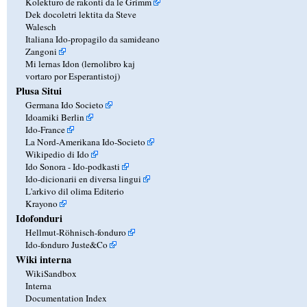
Kolekturo de rakonti da le Grimm
Dek docoletri lektita da Steve
Walesch
Italiana Ido-propagilo da samideano
Zangoni
Mi lernas Idon (lernolibro kaj
vortaro por Esperantistoj)
Plusa Situi
Germana Ido Societo
Idoamiki Berlin
Ido-France
La Nord-Amerikana Ido-Societo
Wikipedio di Ido
Ido Sonora - Ido-podkasti
Ido-dicionarii en diversa lingui
L'arkivo dil olima Editerio
Krayono
Idofonduri
Hellmut-Röhnisch-fonduro
Ido-fonduro Juste&Co
Wiki interna
WikiSandbox
Interna
Documentation Index