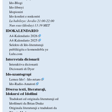
Ido-Blogi
Ido-libreyi
Idopioniri
Ido-konferi e renkontri
La babileyo: Jovdio 21:00-22:00
Nun esas (Idoday) 13:39 MET
IDOKALENDARIO
A4-Kalendario 2026
A4-Kalendario 2025
Selekto di Ido-literaturaji
publikigita e komendebla ye
Lulu.com
Interretala dicionarii
Interaktiva dicionarii
Dicionarii di Dyer
Ido-uzantogrupi
Lernez Ido! - Ido-retaro
Ido-Radio-Amatori
Diversa texti, literaturaji,
Idokursi ed Idofilmi
Tradukuri ed originala literaturaji ed
Idofilmeti da Brian Drake
Originala literaturaji e tradukuri da