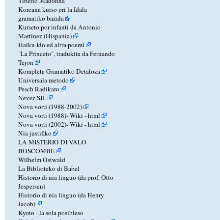
Tiberio Madonna
Koreana kurso pri la Idala
gramatiko bazala
Kurseto por infanti da Antonio
Martinez (Hispania)
Haiku Ido ed altra poemi
"La Princeto", tradukita da Fernando
Tejon
Kompleta Gramatiko Detaloza
Universala metodo
Pesch Radikaro
Nevez SIL
Nova vorti (1988-2002)
Nova vorti (1988)-
Wiki
-
html
Nova vorti (2002)-
Wiki
-
html
Nia justifiko
LA MISTERIO DI VALO
BOSCOMBE
Wilhelm Ostwald
La Biblioteko di Babel
Historio di nia linguo (da prof. Otto
Jespersen)
Historio di nia linguo (da Henry
Jacob)
Kyoto - la sola posibleso