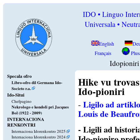
IDO • Linguo Inter
Universala • Neutra
English
Deu
Français
Plusa
Idopioniri
Specala ofro
Hike vu trovas
Libro-ofro dil Germana Ido-
Ido-pioniri
Societo r.a.
Ido-Situi
Ligilo ad artikl
Chefpagino
-
Nekrologo e kondoli pri Jacques
Louis de Beaufro
Bol (1922 - 2009)
INTERNACIONA
RENKONTRI
- Ligili ad histo
Internaciona Idorenkontro 2025
Ido-pioniro prof
Internaciona Idorenkontro 2024