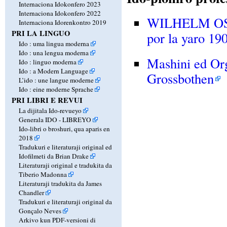
Internaciona Idokonfero 2023
Internaciona Idokonfero 2022
WILHELM OSTW
Internaciona Idorenkontro 2019
PRI LA LINGUO
por la yaro 190
Ido : uma lingua moderna
Ido : una lengua moderna
Mashini ed Org
Ido : linguo moderna
Ido : a Modern Language
Grossbothen
L’ido : une langue moderne
Ido : eine moderne Sprache
PRI LIBRI E REVUI
La dijitala Ido-revueyo
Generala IDO - LIBREYO
Ido-libri o broshuri, qua aparis en
2018
Tradukuri e literaturaji original ed
Idofilmeti da Brian Drake
Literaturaji original e tradukita da
Tiberio Madonna
Literaturaji tradukita da James
Chandler
Tradukuri e literaturaji original da
Gonçalo Neves
Arkivo kun PDF-versioni di