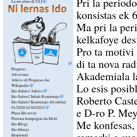
Pri la period
La ret-situo di ULI
konsistas ek 
Ma pri la per
kelkafoye des
Pro ta motivi
di ta nova ra
Progreso
Akademiala la
Ad~avane
Arkivo di Progreso che
Lo esis posib
Wikipedio
Ido-Saluto! Arkivo
Roberto Caste
Ido-Saluto! Inhalt Kontenajo
Ido-Saluto! Kontenajo dil edituri
01/2020 til 04/2025
e D-ro P. Mey
Plusa Ido-revui
Persona hempagini da Idisti
Me konfesas, 
Ido-Blogi
Ido-libreyi
Idopioniri