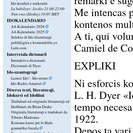
remarki e sug
Ido-konferi e renkontri
Me intencas p
La babileyo: Jovdio 21:00-22:00
Nun esas (Idoday) 10:05 MET
kontenos mult
IDOKALENDARIO
A4-Kalendario 2026
A ti, qui vol
A4-Kalendario 2025
Selekto di Ido-literaturaji
publikigita e komendebla ye
Camiel de Co
Lulu.com
Interretala dicionarii
Interaktiva dicionarii
EXPLIKI
Dicionarii di Dyer
Ido-uzantogrupi
Lernez Ido! - Ido-retaro
Ni esforcis ko
Ido-Radio-Amatori
Diversa texti, literaturaji,
L. H. Dyer «I
Idokursi ed Idofilmi
Tradukuri ed originala literaturaji ed
tempo necesa p
Idofilmeti da Brian Drake
Originala literaturaji e tradukuri da
1922.
Tiberio Madonna
Koreana kurso pri la Idala
Depos ta yari
gramatiko bazala