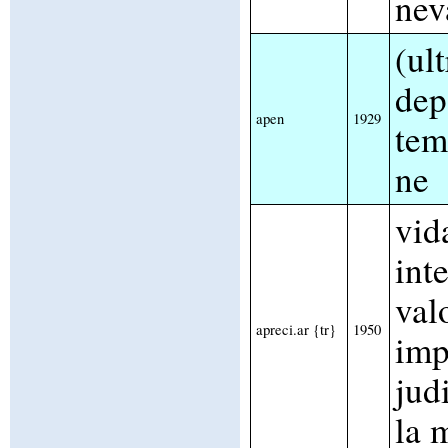
nev
(ul
dep
apen
1929
tem
ne
vid
inte
val
apreci.ar {tr}
1950
imp
jud
la 