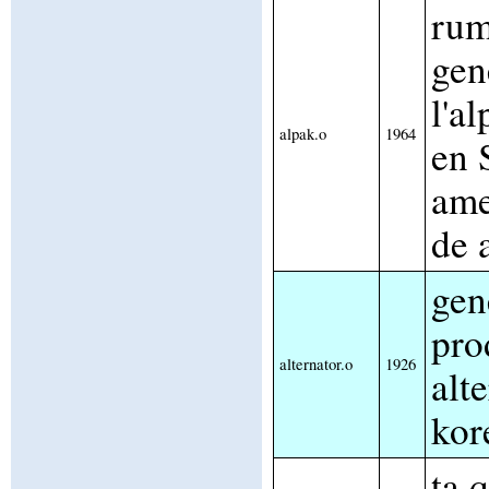
rum
gen
l'a
alpak.o
1964
en 
ame
de 
gen
pro
alternator.o
1926
alt
kor
ta 