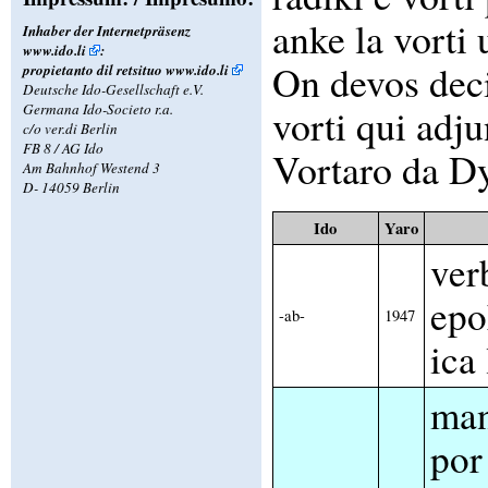
anke la vorti 
Inhaber der Internetpräsenz
www.ido.li
:
On devos decid
propietanto dil retsituo
www.ido.li
Deutsche Ido-Gesellschaft e.V.
Germana Ido-Societo r.a.
vorti qui adj
c/o ver.di Berlin
FB 8 / AG Ido
Vortaro da D
Am Bahnhof Westend 3
D- 14059 Berlin
Ido
Yaro
ver
epo
-ab-
1947
ica
man
por