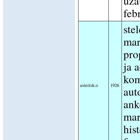
uza
feb
ste
mar
pro
ja 
kom
asterisk.o
1926
aut
ank
mar
his