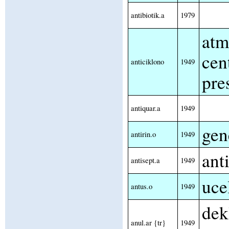
antibiotik.a
1979
atm
cen
anticiklono
1949
pre
antiquar.a
1949
gen
antirin.o
1949
ant
antisept.a
1949
uce
antus.o
1949
dek
anul.ar {tr}
1949