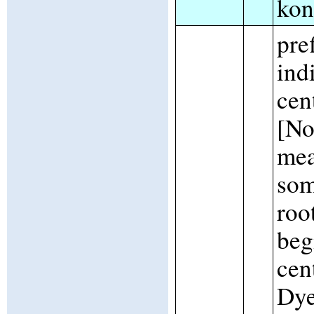
kon
pre
ind
cen
[No
mea
som
roo
beg
cen
Dye