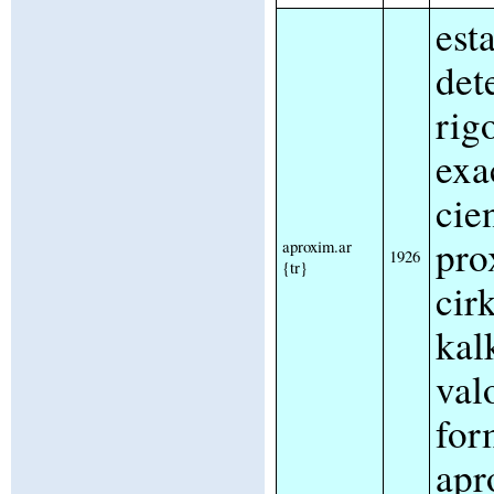
esta
det
rig
exa
cie
pro
aproxim.ar
1926
{tr}
cir
kal
val
for
apr