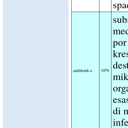
spa
sub
med
por
kre
des
antibiotik.o
1979
mik
org
esa
di 
inf