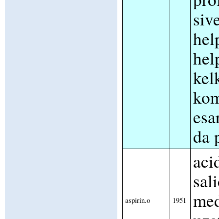
siv
hel
hel
kel
kom
esa
da 
aci
sali
med
aspirin.o
1951