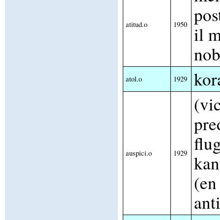
pos
atitud.o
1950
il 
nob
kor
atol.o
1929
(vi
pre
flu
auspici.o
1929
kan
(en
ant