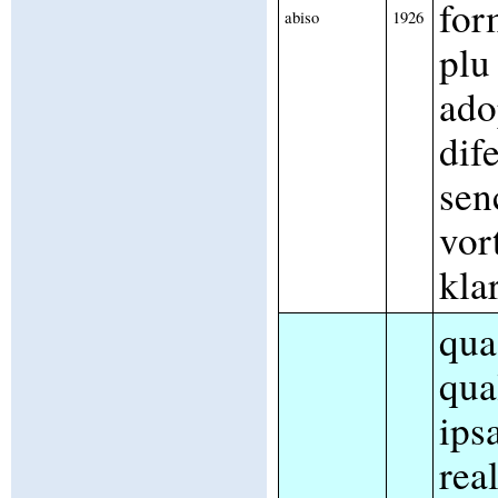
for
abiso
1926
plu
ado
dife
sen
vor
klar
qua
qua
ips
rea