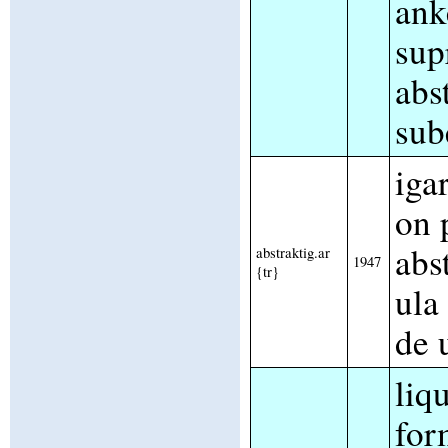
ank
sup
abs
sub
iga
on 
abs
abstraktig.ar
1947
{tr}
ula
de 
liq
for