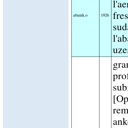
l'a
fre
abanik.o
1926
sud
l'a
uze
gra
pro
sub
[Op
rem
ank