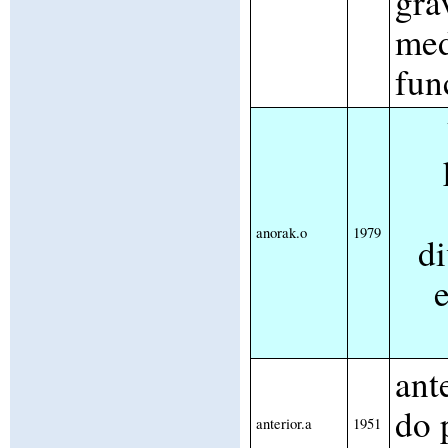
gra
med
fun
anorak.o
1979
di
e
ant
do 
anterior.a
1951