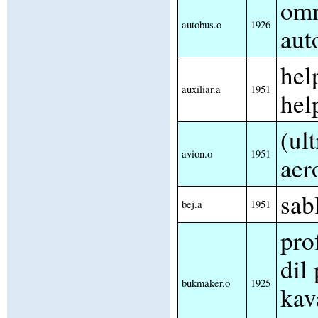
om
autobus.o
1926
aut
hel
auxiliar.a
1951
hel
(ult
avion.o
1951
aer
sab
bej.a
1951
pro
dil
bukmaker.o
1925
kav