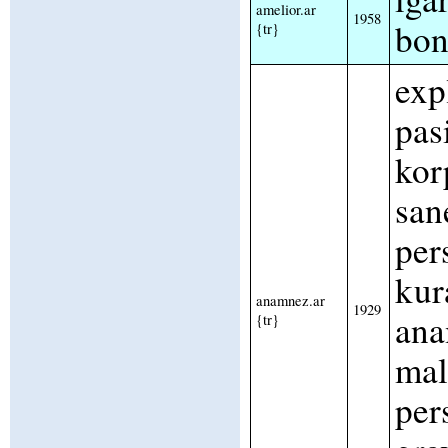
amelior.ar
1958
bon
{tr}
exp
pas
kor
san
per
kur
anamnez.ar
1929
ana
{tr}
mal
per