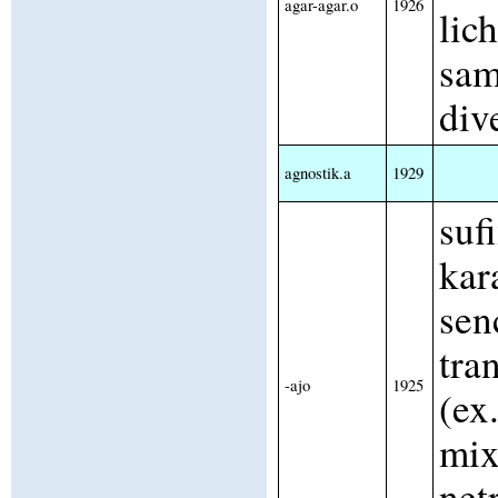
agar-agar.o
1926
lic
sam
div
agnostik.a
1929
suf
kar
sen
tra
-ajo
1925
(ex
mix
net