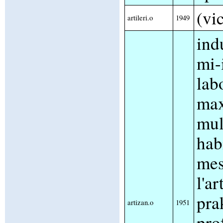
(vic
artileri.o
1949
ind
mi-
lab
ma
mul
hab
mes
l'ar
pra
artizan.o
1951
pro