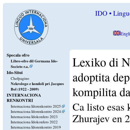
IDO • Linguo
Engl
Specala ofro
Lexiko di N
Libro-ofro dil Germana Ido-
Societo r.a.
adoptita de
Ido-Situi
Chefpagino
Nekrologo e kondoli pri Jacques
kompilita d
Bol (1922 - 2009)
INTERNACIONA
RENKONTRI
Ca listo esas
Internaciona Idorenkontro 2025
Internaciona Idorenkontro 2024
Zhurajev en 
Internaciona Idokonfero 2023
Internaciona Idokonfero 2022
Internaciona Idorenkontro 2019