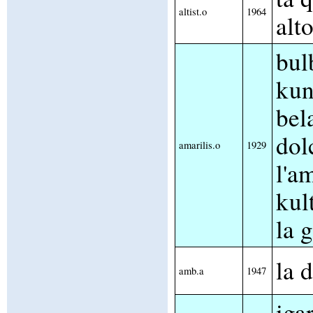
altist.o
1964
alt
bul
kun
bela
dol
amarilis.o
1929
l'a
kul
la 
la 
amb.a
1947
iga