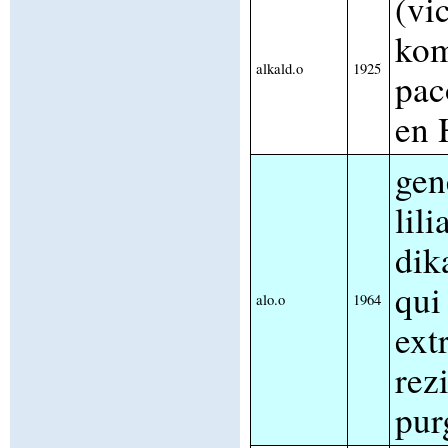
(vi
kom
alkald.o
1925
pac
en 
gen
lili
dika
qui
alo.o
1964
ext
rez
pur