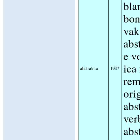
bla
bon
vak
abs
e v
ica
abstrakt.a
1947
rem
ori
abs
ver
abs