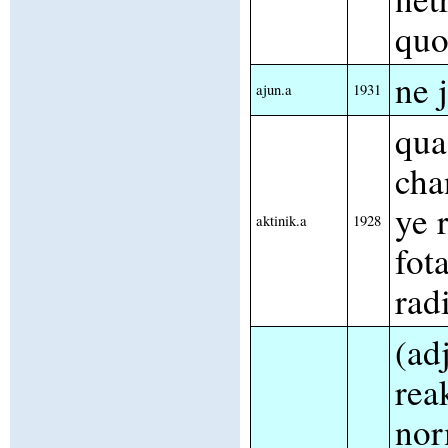
quo
ne 
ajun.a
1931
qua
cha
ye 
aktinik.a
1928
fot
rad
(adj
rea
nor