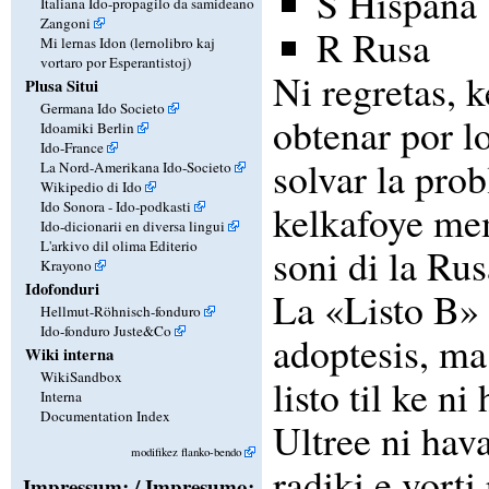
S Hispana
Italiana Ido-propagilo da samideano
Zangoni
R Rusa
Mi lernas Idon (lernolibro kaj
vortaro por Esperantistoj)
Ni regretas, 
Plusa Situi
Germana Ido Societo
obtenar por l
Idoamiki Berlin
Ido-France
solvar la prob
La Nord-Amerikana Ido-Societo
Wikipedio di Ido
kelkafoye mem
Ido Sonora - Ido-podkasti
Ido-dicionarii en diversa lingui
L'arkivo dil olima Editerio
soni di la Rus
Krayono
Idofonduri
La «Listo B» 
Hellmut-Röhnisch-fonduro
Ido-fonduro Juste&Co
adoptesis, ma,
Wiki interna
WikiSandbox
listo til ke n
Interna
Documentation Index
Ultree ni hav
modifikez flanko-bendo
radiki e vort
Impressum: / Impresumo: