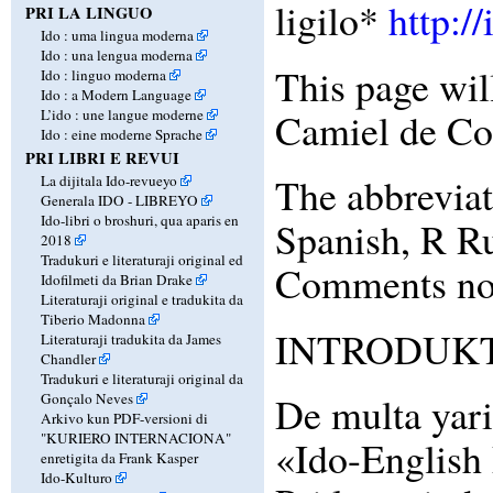
ligilo*
http:/
PRI LA LINGUO
Ido : uma lingua moderna
Ido : una lengua moderna
This page wil
Ido : linguo moderna
Ido : a Modern Language
Camiel de Coc
L’ido : une langue moderne
Ido : eine moderne Sprache
PRI LIBRI E REVUI
The abbreviat
La dijitala Ido-revueyo
Generala IDO - LIBREYO
Ido-libri o broshuri, qua aparis en
Spanish, R Ru
2018
Tradukuri e literaturaji original ed
Comments not 
Idofilmeti da Brian Drake
Literaturaji original e tradukita da
Tiberio Madonna
INTRODUK
Literaturaji tradukita da James
Chandler
Tradukuri e literaturaji original da
De multa yari 
Gonçalo Neves
Arkivo kun PDF-versioni di
"KURIERO INTERNACIONA"
«Ido-English 
enretigita da Frank Kasper
Ido-Kulturo