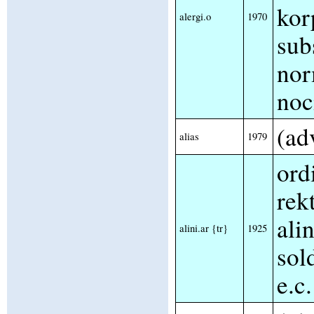
kor
alergi.o
1970
sub
nor
noc
(adv
alias
1979
ord
rek
alin
alini.ar {tr}
1925
sold
e.c.