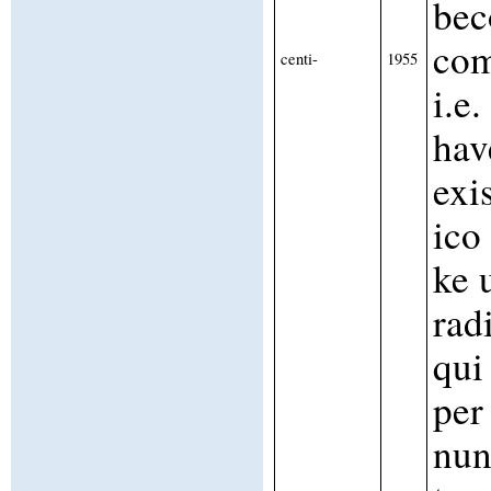
be
com
centi-
1955
i.e.
hav
exi
ico
ke u
rad
qui
per
nun