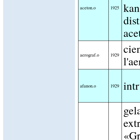
kan
aceton.o
1925
dist
ace
cie
aerograf.o
1929
l'a
int
afanon.o
1929
gel
ext
«Gr