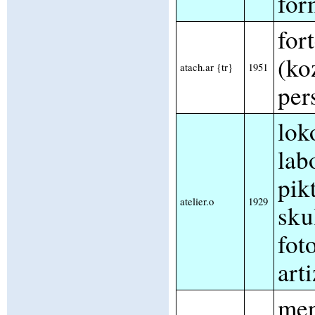
for
for
(ko
atach.ar {tr}
1951
per
lok
lab
pikt
atelier.o
1929
skul
fot
art
men