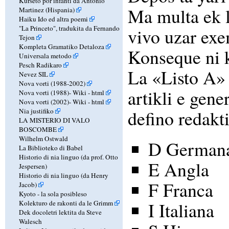
Kurseto por infanti da Antonio
Ma multa ek l
Martinez (Hispania)
Haiku Ido ed altra poemi
"La Princeto", tradukita da Fernando
vivo uzar exe
Tejon
Kompleta Gramatiko Detaloza
Konseque ni k
Universala metodo
Pesch Radikaro
La «Listo A» 
Nevez SIL
Nova vorti (1988-2002)
artikli e gene
Nova vorti (1988)-
Wiki
-
html
Nova vorti (2002)-
Wiki
-
html
defino redakti
Nia justifiko
LA MISTERIO DI VALO
BOSCOMBE
Wilhelm Ostwald
D German
La Biblioteko di Babel
Historio di nia linguo (da prof. Otto
E Angla
Jespersen)
Historio di nia linguo (da Henry
F Franca
Jacob)
Kyoto - la sola posibleso
I Italiana
Kolekturo de rakonti da le Grimm
Dek docoletri lektita da Steve
Walesch