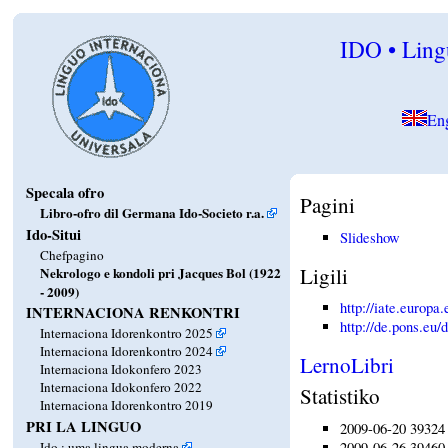
IDO • Lingu
En
Specala ofro
Pagini
Libro-ofro dil Germana Ido-Societo r.a.
Ido-Situi
Slideshow
Chefpagino
Ligili
Nekrologo e kondoli pri Jacques Bol (1922
- 2009)
http://iate.europa
INTERNACIONA RENKONTRI
http://de.pons.eu
Internaciona Idorenkontro 2025
Internaciona Idorenkontro 2024
LernoLibri
Internaciona Idokonfero 2023
Internaciona Idokonfero 2022
Statistiko
Internaciona Idorenkontro 2019
PRI LA LINGUO
2009-06-20 39324 
2009-06-26 39460 
Ido : uma lingua moderna