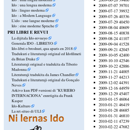
Ido : una lengua moderna
2009-07-07 39701 
Ido : linguo moderna
2009-07-17 39932 
Ido : a Modern Language
2009-07-26 40336 
L’ido : une langue moderne
2009-07-29 40450 
Ido : eine moderne Sprache
2009-08-04 40609 
PRI LIBRI E REVUI
2009-08-15 40838 
La dijitala Ido-revueyo
2009-08-24 41107 
Generala IDO - LIBREYO
2009-09-04 41528 
Ido-libri o broshuri, qua aparis en 2018
2009-09-21 42045 
Tradukuri e literaturaji original ed Idofilmeti
2009-10-05 42400 
da Brian Drake
2009-10-10 42546 
Literaturaji original e tradukita da Tiberio
2009-10-22 42886 
Madonna
2009-11-21 44005 
Literaturaji tradukita da James Chandler
2009-11-27 44213 
Tradukuri e literaturaji original da Gonçalo
2009-12-02 44391 
Neves
2009-12-16 44959 
Arkivo kun PDF-versioni di "KURIERO
2009-12-29 45407 
INTERNACIONA" enretigita da Frank
2010-01-15 46064 
Kasper
2010-01-21 46419 
Ido-Kulturo
2010-01-28 46685 
La ret-situo di ULI
2010-01-31 46810 
2010-02-11 47239 
2010-02-22 47682 