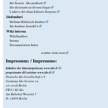
Ido Sonora - Ido-podkasti
Ido-dicionarii en diversa lingui
L'arkivo dil olima Editerio Krayono
Idofonduri
Hellmut-Röhnisch-fonduro
Ido-fonduro Juste&Co
Wiki interna
WikiSandbox
Interna
Documentation Index
modifikez flanko-bendo
Impressum: / Impresumo:
Inhaber der Internetpräsenz
www.ido.li
:
propietanto dil retsituo
www.ido.li
Deutsche Ido-Gesellschaft e.V.
Germana Ido-Societo r.a.
c/o ver.di Berlin
FB 8 / AG Ido
Am Bahnhof Westend 3
D- 14059 Berlin