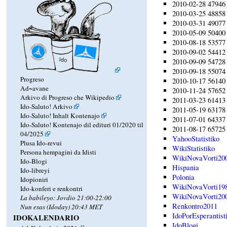
2010-02-28 47946 
2010-03-25 48858 
2010-03-31 49077 
2010-05-09 50400 
2010-08-18 53577 
2010-09-02 54412 
2010-09-09 54728 
2010-09-18 55074 
Progreso
2010-10-17 56140 
Ad~avane
2010-11-24 57652 
Arkivo di Progreso che Wikipedio
2011-03-23 61413 
Ido-Saluto! Arkivo
2011-05-19 63178 
Ido-Saluto! Inhalt Kontenajo
2011-07-01 64337 
Ido-Saluto! Kontenajo dil edituri 01/2020 til
2011-08-17 65725 
04/2025
YahooStatistiko
Plusa Ido-revui
WikiStatistiko
Persona hempagini da Idisti
WikiNovaVorti20
Ido-Blogi
Hispania
Ido-libreyi
Polonia
Idopioniri
WikiNovaVorti19
Ido-konferi e renkontri
WikiNovaVorti20
La babileyo: Jovdio 21:00-22:00
Renkontro2011
Nun esas (Idoday) 20:43 MET
IdoPorEsperantist
IDOKALENDARIO
IdoBlogi