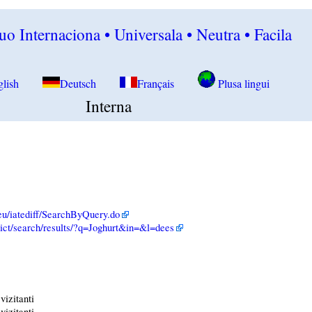
o Internaciona • Universala • Neutra • Facila
glish
Deutsch
Français
Plusa lingui
Interna
.eu/iatediff/SearchByQuery.do
/dict/search/results/?q=Joghurt&in=&l=dees
vizitanti
vizitanti