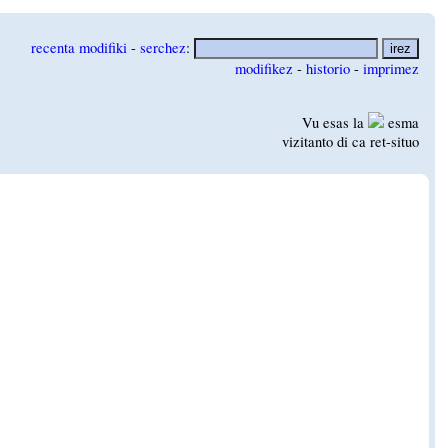
recenta modifiki
-
serchez
:
modifikez
-
historio
-
imprimez
Vu esas la
esma
vizitanto di ca ret-situo