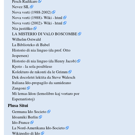
Pesch Radikaro
Nevez SIL
Nova vorti (1988-2002)
Nova vorti (1988)-
Wiki
-
html
Nova vorti (2002)-
Wiki
-
html
Nia justifiko
LA MISTERIO DI VALO BOSCOMBE
Wilhelm Ostwald
La Biblioteko di Babel
Historio di nia linguo (da prof. Otto
Jespersen)
Historio di nia linguo (da Henry Jacob)
Kyoto - la sola posibleso
Kolekturo de rakonti da le Grimm
Dek docoletri lektita da Steve Walesch
Italiana Ido-propagilo da samideano
Zangoni
Mi lernas Idon (lernolibro kaj vortaro por
Esperantistoj)
Plusa Situi
Germana Ido Societo
Idoamiki Berlin
Ido-France
La Nord-Amerikana Ido-Societo
Wikipedio di Ido