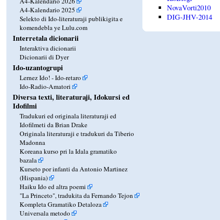
A4-Kalendario 2026
NovaVorti2010
A4-Kalendario 2025
DIG-JHV-2014
Selekto di Ido-literaturaji publikigita e
komendebla ye Lulu.com
Interretala dicionarii
Interaktiva dicionarii
Dicionarii di Dyer
Ido-uzantogrupi
Lernez Ido! - Ido-retaro
Ido-Radio-Amatori
Diversa texti, literaturaji, Idokursi ed
Idofilmi
Tradukuri ed originala literaturaji ed
Idofilmeti da Brian Drake
Originala literaturaji e tradukuri da Tiberio
Madonna
Koreana kurso pri la Idala gramatiko
bazala
Kurseto por infanti da Antonio Martinez
(Hispania)
Haiku Ido ed altra poemi
"La Princeto", tradukita da Fernando Tejon
Kompleta Gramatiko Detaloza
Universala metodo