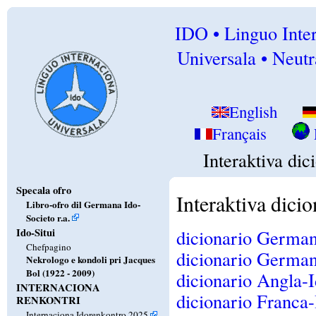
IDO • Linguo Inte
Universala • Neutr
English
Français
Interaktiva dic
Specala ofro
Interaktiva dicio
Libro-ofro dil Germana Ido-
Societo r.a.
Ido-Situi
dicionario German
Chefpagino
dicionario German
Nekrologo e kondoli pri Jacques
Bol (1922 - 2009)
dicionario Angla-
INTERNACIONA
dicionario Franca-
RENKONTRI
Internaciona Idorenkontro 2025