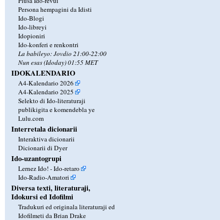
Plusa Ido-revui
Persona hempagini da Idisti
Ido-Blogi
Ido-libreyi
Idopioniri
Ido-konferi e renkontri
La babileyo: Jovdio 21:00-22:00
Nun esas (Idoday) 01:55 MET
IDOKALENDARIO
A4-Kalendario 2026
A4-Kalendario 2025
Selekto di Ido-literaturaji
publikigita e komendebla ye
Lulu.com
Interretala dicionarii
Interaktiva dicionarii
Dicionarii di Dyer
Ido-uzantogrupi
Lernez Ido! - Ido-retaro
Ido-Radio-Amatori
Diversa texti, literaturaji,
Idokursi ed Idofilmi
Tradukuri ed originala literaturaji ed
Idofilmeti da Brian Drake