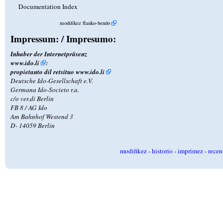
Documentation Index
modifikez flanko-bendo
Impressum: / Impresumo:
Inhaber der Internetpräsenz
www.ido.li
:
propietanto dil retsituo
www.ido.li
Deutsche Ido-Gesellschaft e.V.
Germana Ido-Societo r.a.
c/o ver.di Berlin
FB 8 / AG Ido
Am Bahnhof Westend 3
D- 14059 Berlin
modifikez
-
historio
-
imprimez
-
recen