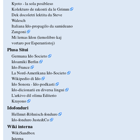
Kyoto - la sola posibleso
Kolekturo de rakonti da le Grimm
Dek docoletri lektita da Steve
Walesch
Italiana Ido-propagilo da samideano
Zangoni
Mi lernas Idon (lernolibro kaj
vortaro por Esperantistoj)
Plusa Situi
Germana Ido Societo
Idoamiki Berlin
Ido-France
La Nord-Amerikana Ido-Societo
Wikipedio di Ido
Ido Sonora - Ido-podkasti
Ido-dicionarii en diversa lingui
L'arkivo dil olima Editerio
Krayono
Idofonduri
Hellmut-Röhnisch-fonduro
Ido-fonduro Juste&Co
Wiki interna
WikiSandbox
Interna