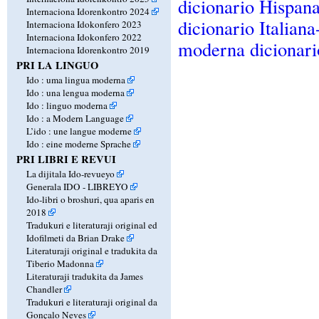
dicionario Hispan
Internaciona Idorenkontro 2024
dicionario Italiana
Internaciona Idokonfero 2023
Internaciona Idokonfero 2022
moderna dicionar
Internaciona Idorenkontro 2019
PRI LA LINGUO
Ido : uma lingua moderna
Ido : una lengua moderna
Ido : linguo moderna
Ido : a Modern Language
L’ido : une langue moderne
Ido : eine moderne Sprache
PRI LIBRI E REVUI
La dijitala Ido-revueyo
Generala IDO - LIBREYO
Ido-libri o broshuri, qua aparis en
2018
Tradukuri e literaturaji original ed
Idofilmeti da Brian Drake
Literaturaji original e tradukita da
Tiberio Madonna
Literaturaji tradukita da James
Chandler
Tradukuri e literaturaji original da
Gonçalo Neves