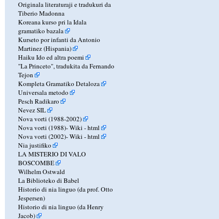
Originala literaturaji e tradukuri da
Tiberio Madonna
Koreana kurso pri la Idala
gramatiko bazala
Kurseto por infanti da Antonio
Martinez (Hispania)
Haiku Ido ed altra poemi
"La Princeto", tradukita da Fernando
Tejon
Kompleta Gramatiko Detaloza
Universala metodo
Pesch Radikaro
Nevez SIL
Nova vorti (1988-2002)
Nova vorti (1988)-
Wiki
-
html
Nova vorti (2002)-
Wiki
-
html
Nia justifiko
LA MISTERIO DI VALO
BOSCOMBE
Wilhelm Ostwald
La Biblioteko di Babel
Historio di nia linguo (da prof. Otto
Jespersen)
Historio di nia linguo (da Henry
Jacob)