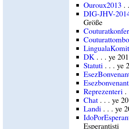
Ouroux2013
. 
DIG-JHV-201
Größe
Couturatkonfe
Couturattomb
LingualaKomit
DK
. . . ye 2
Statuti
. . . ye
EsezBonvenan
Esezbonvenant
Reprezenteri
. 
Chat
. . . ye 
Landi
. . . ye
IdoPorEsperant
Esperantisti