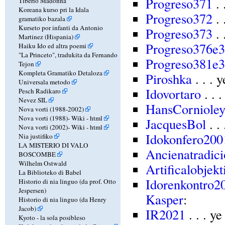
Progreso371
. 
Tiberio Madonna
Koreana kurso pri la Idala
Progreso372
. 
gramatiko bazala
Kurseto por infanti da Antonio
Progreso373
. 
Martinez (Hispania)
Progreso376e
Haiku Ido ed altra poemi
"La Princeto", tradukita da Fernando
Progreso381e
Tejon
Kompleta Gramatiko Detaloza
Piroshka
. . . 
Universala metodo
Idovortaro
. . 
Pesch Radikaro
Nevez SIL
HansCorniole
Nova vorti (1988-2002)
Nova vorti (1988)-
Wiki
-
html
JacquesBol
. .
Nova vorti (2002)-
Wiki
-
html
Idokonfero200
Nia justifiko
LA MISTERIO DI VALO
Ancienatradic
BOSCOMBE
Wilhelm Ostwald
Artificalobjekt
La Biblioteko di Babel
Idorenkontro2
Historio di nia linguo (da prof. Otto
Jespersen)
Kasper
:
Historio di nia linguo (da Henry
Jacob)
IR2021
. . . y
Kyoto - la sola posibleso