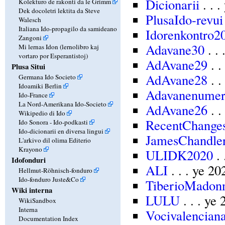
Dicionarii
. . 
Kolekturo de rakonti da le Grimm
Dek docoletri lektita da Steve
PlusaIdo-revui
Walesch
Italiana Ido-propagilo da samideano
Idorenkontro2
Zangoni
Adavane30
. .
Mi lernas Idon (lernolibro kaj
vortaro por Esperantistoj)
AdAvane29
. .
Plusa Situi
AdAvane28
. .
Germana Ido Societo
Idoamiki Berlin
Adavanenume
Ido-France
La Nord-Amerikana Ido-Societo
AdAvane26
. .
Wikipedio di Ido
RecentChange
Ido Sonora - Ido-podkasti
Ido-dicionarii en diversa lingui
JamesChandle
L'arkivo dil olima Editerio
Krayono
ULIDK2020
. 
Idofonduri
ALI
. . . ye 2
Hellmut-Röhnisch-fonduro
Ido-fonduro Juste&Co
TiberioMadon
Wiki interna
LULU
. . . ye
WikiSandbox
Interna
Vocivalencian
Documentation Index