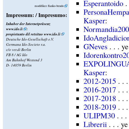
Esperantoido
.
modifikez flanko-bendo
PersonaHempag
Impressum: / Impresumo:
Kasper
:
Inhaber der Internetpräsenz
Normandia200
www.ido.li
:
propietanto dil retsituo
www.ido.li
IdoAngladicion
Deutsche Ido-Gesellschaft e.V.
GNeves
. . . 
Germana Ido-Societo r.a.
c/o ver.di Berlin
Idorenkontro2
FB 8 / AG Ido
Am Bahnhof Westend 3
EXPOLINGUA
D- 14059 Berlin
Kasper
:
2012-2015
. . 
2016-2017
. . 
2017-2018
. . 
2018-2019
. . 
ULIPM30
. . 
Librerii
. . . y