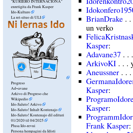
Idorenkontro2
"KURIERO INTERNACIONA"
enretigita da Frank Kasper
Idokonfero195
Ido-Kulturo
BrianDrake
. .
La ret-situo di ULI
un verko
FelicaKristna
Kasper
:
Adavane37
. .
ArkivoKI
. . .
Aneussner
. . 
GermanaIdore
Progreso
Kasper
:
Ad~avane
Arkivo di Progreso che
ProgramoIdor
Wikipedio
Ido-Saluto! Arkivo
Kasper
:
Ido-Saluto! Inhalt Kontenajo
ProgrammIdor
Ido-Saluto! Kontenajo dil edituri
01/2020 til 04/2025
Frank Kasper
:
Plusa Ido-revui
Persona hempagini da Idisti