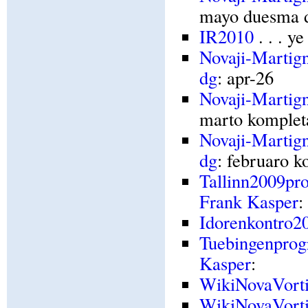
mayo duesma 
IR2010
. . . y
Novaji-Martig
dg
: apr-26
Novaji-Martig
marto komplet
Novaji-Martig
dg
: februaro k
Tallinn2009pr
Frank Kasper
:
Idorenkontro2
Tuebingenpro
Kasper
:
WikiNovaVort
WikiNovaVort