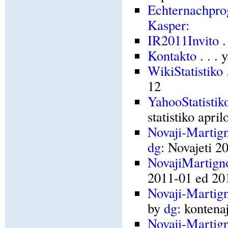
Echternachpr
Kasper
:
IR2011Invito
.
Kontakto
. . .
WikiStatistiko
12
YahooStatistik
statistiko apri
Novaji-Martig
dg
: Novajeti 2
NovajiMartign
2011-01 ed 20
Novaji-Marti
by
dg
: konten
Novaji-Marti