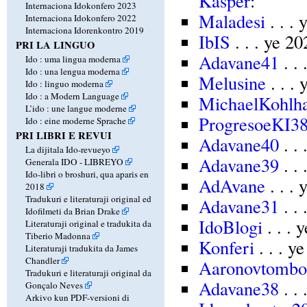
Kasper
:
Internaciona Idokonfero 2023
Maladesi
. . .
Internaciona Idokonfero 2022
Internaciona Idorenkontro 2019
IbIS
. . . ye 2
PRI LA LINGUO
Adavane41
. .
Ido : uma lingua moderna
Ido : una lengua moderna
Melusine
. . .
Ido : linguo moderna
Ido : a Modern Language
MichaelKohlh
L’ido : une langue moderne
ProgresoeKI3
Ido : eine moderne Sprache
PRI LIBRI E REVUI
Adavane40
. .
La dijitala Ido-revueyo
Adavane39
. .
Generala IDO - LIBREYO
Ido-libri o broshuri, qua aparis en
AdAvane
. . .
2018
Tradukuri e literaturaji original ed
Adavane31
. .
Idofilmeti da Brian Drake
IdoBlogi
. . .
Literaturaji original e tradukita da
Tiberio Madonna
Konferi
. . . y
Literaturaji tradukita da James
Chandler
Aaronovtombo
Tradukuri e literaturaji original da
Adavane38
. .
Gonçalo Neves
Arkivo kun PDF-versioni di