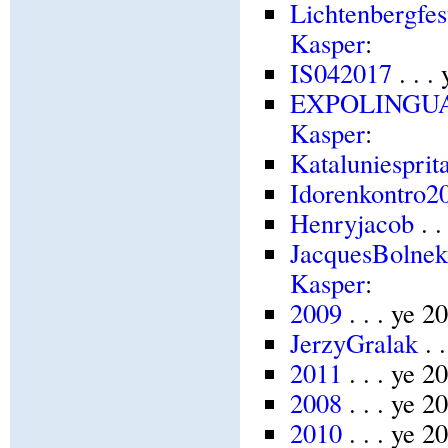
Lichtenbergfe
Kasper
:
IS042017
. . .
EXPOLINGUA
Kasper
:
Kataluniesprit
Idorenkontro2
Henryjacob
. .
JacquesBolnek
Kasper
:
2009
. . . ye 
JerzyGralak
. 
2011
. . . ye 
2008
. . . ye 
2010
. . . ye 