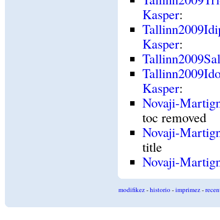
Kasper
:
Tallinn2009Id
Kasper
:
Tallinn2009Sal
Tallinn2009Id
Kasper
:
Novaji-Martig
toc removed
Novaji-Martig
title
Novaji-Marti
modifikez
-
historio
-
imprimez
-
recen