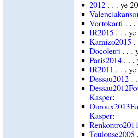
2012
. . . ye 
Valenciakanso
Vortokarti
. . 
IR2015
. . . y
Kamizo2015
. 
Docoletri
. . .
Paris2014
. . 
IR2011
. . . y
Dessau2012
. 
Dessau2012Fot
Kasper
:
Ouroux2013Fot
Kasper
:
Renkontro201
Toulouse2005
.