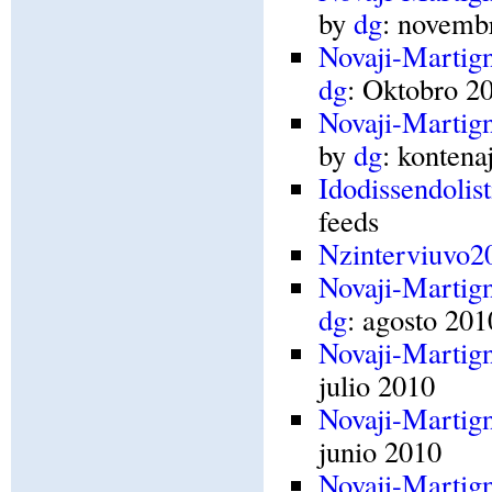
by
dg
: novemb
Novaji-Martig
dg
: Oktobro 2
Novaji-Martig
by
dg
: kontena
Idodissendolist
feeds
Nzinterviuvo2
Novaji-Martig
dg
: agosto 201
Novaji-Martig
julio 2010
Novaji-Martig
junio 2010
Novaji-Marti