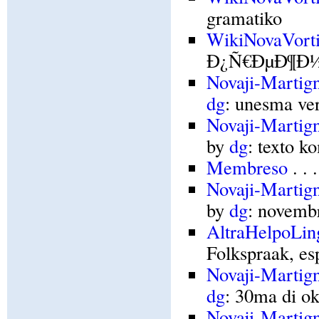
gramatiko
WikiNovaVort
Ð¿Ñ€ÐµÐ¶Ð½
Novaji-Martig
dg
: unesma ve
Novaji-Marti
by
dg
: texto k
Membreso
. . 
Novaji-Marti
by
dg
: novembr
AltraHelpoLing
Folkspraak, es
Novaji-Martig
dg
: 30ma di o
Novaji-Martig