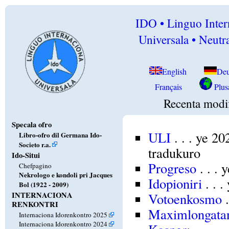
IDO • Linguo Inter
Universala • Neutra
English
Deu
Français
Plusa
Recenta modif
Specala ofro
ULI
. . . ye 2
Libro-ofro dil Germana Ido-
Societo r.a.
tradukuro
Ido-Situi
Progreso
. . .
Chefpagino
Nekrologo e kondoli pri Jacques
Idopioniri
. . 
Bol (1922 - 2009)
INTERNACIONA
Votoenkosmo
.
RENKONTRI
Maximlongat
Internaciona Idorenkontro 2025
Internaciona Idorenkontro 2024