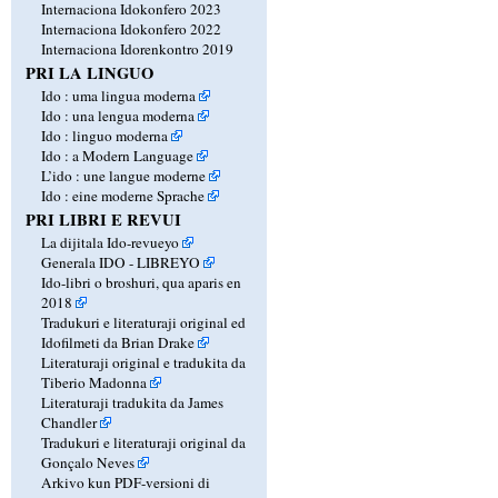
Internaciona Idokonfero 2023
Internaciona Idokonfero 2022
Internaciona Idorenkontro 2019
PRI LA LINGUO
Ido : uma lingua moderna
Ido : una lengua moderna
Ido : linguo moderna
Ido : a Modern Language
L’ido : une langue moderne
Ido : eine moderne Sprache
PRI LIBRI E REVUI
La dijitala Ido-revueyo
Generala IDO - LIBREYO
Ido-libri o broshuri, qua aparis en
2018
Tradukuri e literaturaji original ed
Idofilmeti da Brian Drake
Literaturaji original e tradukita da
Tiberio Madonna
Literaturaji tradukita da James
Chandler
Tradukuri e literaturaji original da
Gonçalo Neves
Arkivo kun PDF-versioni di