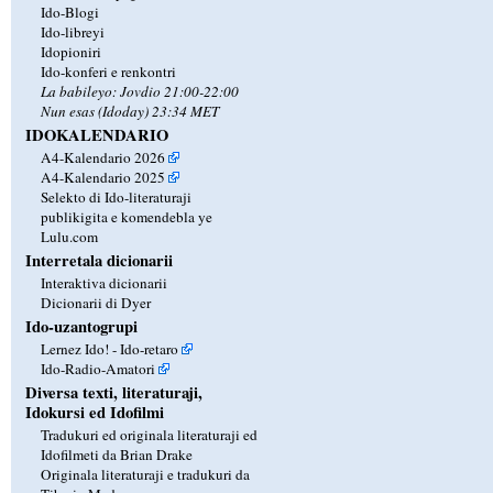
Ido-Blogi
Ido-libreyi
Idopioniri
Ido-konferi e renkontri
La babileyo: Jovdio 21:00-22:00
Nun esas (Idoday) 23:34 MET
IDOKALENDARIO
A4-Kalendario 2026
A4-Kalendario 2025
Selekto di Ido-literaturaji
publikigita e komendebla ye
Lulu.com
Interretala dicionarii
Interaktiva dicionarii
Dicionarii di Dyer
Ido-uzantogrupi
Lernez Ido! - Ido-retaro
Ido-Radio-Amatori
Diversa texti, literaturaji,
Idokursi ed Idofilmi
Tradukuri ed originala literaturaji ed
Idofilmeti da Brian Drake
Originala literaturaji e tradukuri da