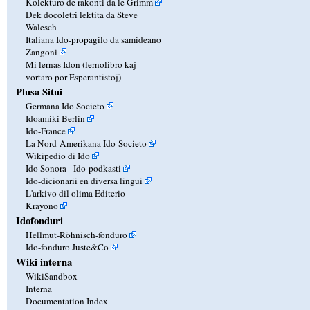
Kolekturo de rakonti da le Grimm
Dek docoletri lektita da Steve
Walesch
Italiana Ido-propagilo da samideano
Zangoni
Mi lernas Idon (lernolibro kaj
vortaro por Esperantistoj)
Plusa Situi
Germana Ido Societo
Idoamiki Berlin
Ido-France
La Nord-Amerikana Ido-Societo
Wikipedio di Ido
Ido Sonora - Ido-podkasti
Ido-dicionarii en diversa lingui
L'arkivo dil olima Editerio
Krayono
Idofonduri
Hellmut-Röhnisch-fonduro
Ido-fonduro Juste&Co
Wiki interna
WikiSandbox
Interna
Documentation Index