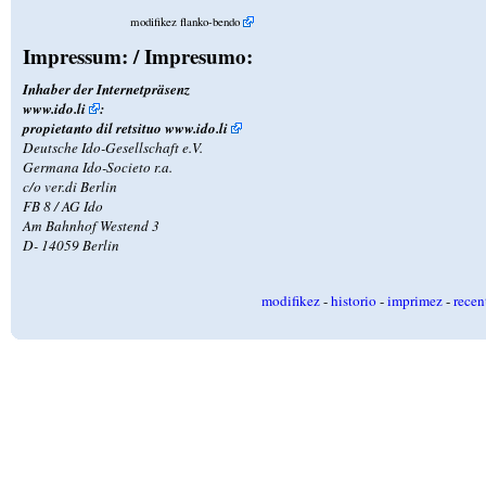
modifikez flanko-bendo
Impressum: / Impresumo:
Inhaber der Internetpräsenz
www.ido.li
:
propietanto dil retsituo
www.ido.li
Deutsche Ido-Gesellschaft e.V.
Germana Ido-Societo r.a.
c/o ver.di Berlin
FB 8 / AG Ido
Am Bahnhof Westend 3
D- 14059 Berlin
modifikez
-
historio
-
imprimez
-
recen