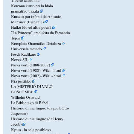
Tiberio Madonna
Koreana kurso pri la Idala
gramatiko bazala
Kurseto por infanti da Antonio
Martinez (Hispania)
Haiku Ido ed altra poemi
"La Princeto", tradukita da Fernando
Tejon
Kompleta Gramatiko Detaloza
Universala metodo
Pesch Radikaro
Nevez SIL
Nova vorti (1988-2002)
Nova vorti (1988)-
Wiki
-
html
Nova vorti (2002)-
Wiki
-
html
Nia justifiko
LA MISTERIO DI VALO
BOSCOMBE
Wilhelm Ostwald
La Biblioteko di Babel
Historio di nia linguo (da prof. Otto
Jespersen)
Historio di nia linguo (da Henry
Jacob)
Kyoto - la sola posibleso