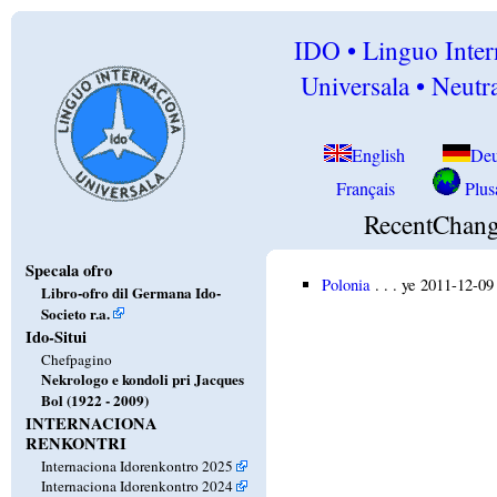
IDO • Linguo Inter
Universala • Neutra
English
Deu
Français
Plusa
RecentChang
Specala ofro
Polonia
. . . ye 2011-12-0
Libro-ofro dil Germana Ido-
Societo r.a.
Ido-Situi
Chefpagino
Nekrologo e kondoli pri Jacques
Bol (1922 - 2009)
INTERNACIONA
RENKONTRI
Internaciona Idorenkontro 2025
Internaciona Idorenkontro 2024