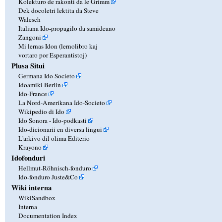
Kolekturo de rakonti da le Grimm
Dek docoletri lektita da Steve
Walesch
Italiana Ido-propagilo da samideano
Zangoni
Mi lernas Idon (lernolibro kaj
vortaro por Esperantistoj)
Plusa Situi
Germana Ido Societo
Idoamiki Berlin
Ido-France
La Nord-Amerikana Ido-Societo
Wikipedio di Ido
Ido Sonora - Ido-podkasti
Ido-dicionarii en diversa lingui
L'arkivo dil olima Editerio
Krayono
Idofonduri
Hellmut-Röhnisch-fonduro
Ido-fonduro Juste&Co
Wiki interna
WikiSandbox
Interna
Documentation Index