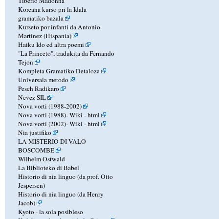
Tiberio Madonna
Koreana kurso pri la Idala
gramatiko bazala
Kurseto por infanti da Antonio
Martinez (Hispania)
Haiku Ido ed altra poemi
"La Princeto", tradukita da Fernando
Tejon
Kompleta Gramatiko Detaloza
Universala metodo
Pesch Radikaro
Nevez SIL
Nova vorti (1988-2002)
Nova vorti (1988)-
Wiki
-
html
Nova vorti (2002)-
Wiki
-
html
Nia justifiko
LA MISTERIO DI VALO
BOSCOMBE
Wilhelm Ostwald
La Biblioteko di Babel
Historio di nia linguo (da prof. Otto
Jespersen)
Historio di nia linguo (da Henry
Jacob)
Kyoto - la sola posibleso