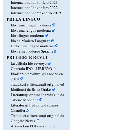
Internaciona Idokonfero 2023
Internaciona Idokonfero 2022
Internaciona Idorenkontro 2019
PRI LA LINGUO
Ido : uma lingua moderna
Ido : una lengua moderna
Ido : linguo moderna
Ido : a Modern Language
L’ido : une langue moderne
Ido : eine moderne Sprache
PRI LIBRI E REVUI
La dijitala Ido-revueyo
Generala IDO - LIBREYO
Ido-libri o broshuri, qua aparis en
2018
Tradukuri e literaturaji original ed
Idofilmeti da Brian Drake
Literaturaji original e tradukita da
Tiberio Madonna
Literaturaji tradukita da James
Chandler
Tradukuri e literaturaji original da
Gonçalo Neves
Arkivo kun PDF-versioni di