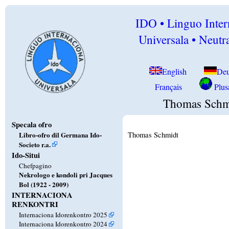
IDO • Linguo Inter
Universala • Neutra
English
Deu
Français
Plusa
Thomas Schm
Specala ofro
Libro-ofro dil Germana Ido-
Thomas Schmidt
Societo r.a.
Ido-Situi
Chefpagino
Nekrologo e kondoli pri Jacques
Bol (1922 - 2009)
INTERNACIONA
RENKONTRI
Internaciona Idorenkontro 2025
Internaciona Idorenkontro 2024