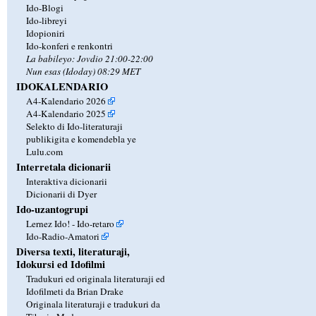
Ido-Blogi
Ido-libreyi
Idopioniri
Ido-konferi e renkontri
La babileyo: Jovdio 21:00-22:00
Nun esas (Idoday) 08:29 MET
IDOKALENDARIO
A4-Kalendario 2026
A4-Kalendario 2025
Selekto di Ido-literaturaji
publikigita e komendebla ye
Lulu.com
Interretala dicionarii
Interaktiva dicionarii
Dicionarii di Dyer
Ido-uzantogrupi
Lernez Ido! - Ido-retaro
Ido-Radio-Amatori
Diversa texti, literaturaji,
Idokursi ed Idofilmi
Tradukuri ed originala literaturaji ed
Idofilmeti da Brian Drake
Originala literaturaji e tradukuri da