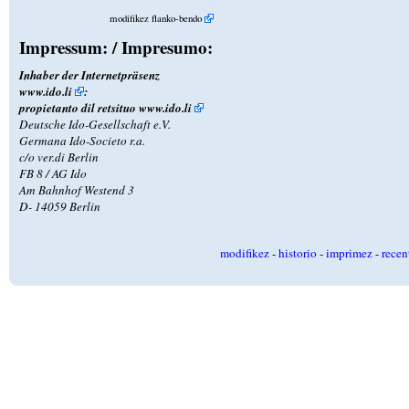
modifikez flanko-bendo
Impressum: / Impresumo:
Inhaber der Internetpräsenz
www.ido.li
:
propietanto dil retsituo
www.ido.li
Deutsche Ido-Gesellschaft e.V.
Germana Ido-Societo r.a.
c/o ver.di Berlin
FB 8 / AG Ido
Am Bahnhof Westend 3
D- 14059 Berlin
modifikez
-
historio
-
imprimez
-
recen