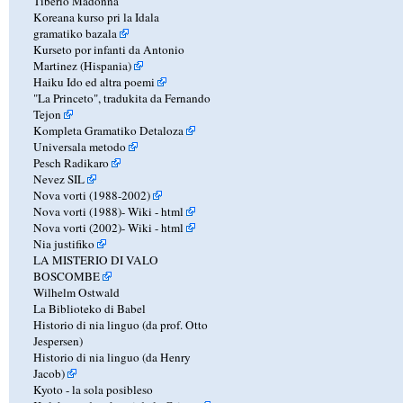
Tiberio Madonna
Koreana kurso pri la Idala
gramatiko bazala
Kurseto por infanti da Antonio
Martinez (Hispania)
Haiku Ido ed altra poemi
"La Princeto", tradukita da Fernando
Tejon
Kompleta Gramatiko Detaloza
Universala metodo
Pesch Radikaro
Nevez SIL
Nova vorti (1988-2002)
Nova vorti (1988)-
Wiki
-
html
Nova vorti (2002)-
Wiki
-
html
Nia justifiko
LA MISTERIO DI VALO
BOSCOMBE
Wilhelm Ostwald
La Biblioteko di Babel
Historio di nia linguo (da prof. Otto
Jespersen)
Historio di nia linguo (da Henry
Jacob)
Kyoto - la sola posibleso