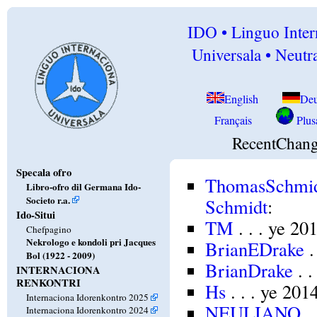
IDO • Linguo Inter
Universala • Neutra
English
Deu
Français
Plusa
RecentChang
Specala ofro
ThomasSchmi
Libro-ofro dil Germana Ido-
Societo r.a.
Schmidt
:
Ido-Situi
TM
. . . ye 2
Chefpagino
Nekrologo e kondoli pri Jacques
BrianEDrake
.
Bol (1922 - 2009)
BrianDrake
. .
INTERNACIONA
RENKONTRI
Hs
. . . ye 20
Internaciona Idorenkontro 2025
NEULIANO
. 
Internaciona Idorenkontro 2024