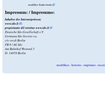
modifikez flanko-bendo
Impressum: / Impresumo:
Inhaber der Internetpräsenz
www.ido.li
:
propietanto dil retsituo
www.ido.li
Deutsche Ido-Gesellschaft e.V.
Germana Ido-Societo r.a.
c/o ver.di Berlin
FB 8 / AG Ido
Am Bahnhof Westend 3
D- 14059 Berlin
modifikez
-
historio
-
imprimez
-
recen