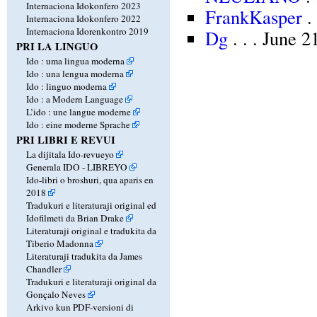
Internaciona Idokonfero 2023
FrankKasper
.
Internaciona Idokonfero 2022
Internaciona Idorenkontro 2019
Dg
. . . June 
PRI LA LINGUO
Ido : uma lingua moderna
Ido : una lengua moderna
Ido : linguo moderna
Ido : a Modern Language
L’ido : une langue moderne
Ido : eine moderne Sprache
PRI LIBRI E REVUI
La dijitala Ido-revueyo
Generala IDO - LIBREYO
Ido-libri o broshuri, qua aparis en
2018
Tradukuri e literaturaji original ed
Idofilmeti da Brian Drake
Literaturaji original e tradukita da
Tiberio Madonna
Literaturaji tradukita da James
Chandler
Tradukuri e literaturaji original da
Gonçalo Neves
Arkivo kun PDF-versioni di