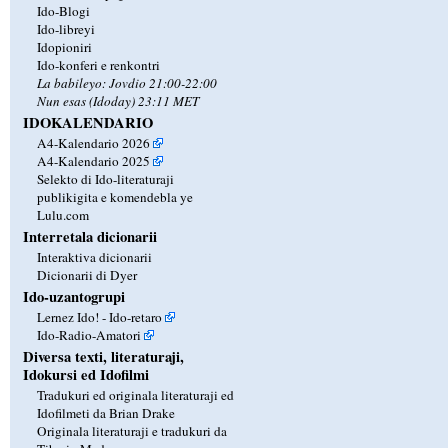
Ido-Blogi
Ido-libreyi
Idopioniri
Ido-konferi e renkontri
La babileyo: Jovdio 21:00-22:00
Nun esas (Idoday) 23:11 MET
IDOKALENDARIO
A4-Kalendario 2026
A4-Kalendario 2025
Selekto di Ido-literaturaji
publikigita e komendebla ye
Lulu.com
Interretala dicionarii
Interaktiva dicionarii
Dicionarii di Dyer
Ido-uzantogrupi
Lernez Ido! - Ido-retaro
Ido-Radio-Amatori
Diversa texti, literaturaji,
Idokursi ed Idofilmi
Tradukuri ed originala literaturaji ed
Idofilmeti da Brian Drake
Originala literaturaji e tradukuri da