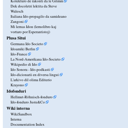
Kolekturo de rakonti da le Grimm
Dek docoletri lektita da Steve
Walesch
Italiana Ido-propagilo da samideano
Zangoni
Mi lernas Idon (lernolibro kaj
vortaro por Esperantistoj)
Plusa Situi
Germana Ido Societo
Idoamiki Berlin
Ido-France
La Nord-Amerikana Ido-Societo
Wikipedio di Ido
Ido Sonora - Ido-podkasti
Ido-dicionarii en diversa lingui
L'arkivo dil olima Editerio
Krayono
Idofonduri
Hellmut-Röhnisch-fonduro
Ido-fonduro Juste&Co
Wiki interna
WikiSandbox
Interna
Documentation Index