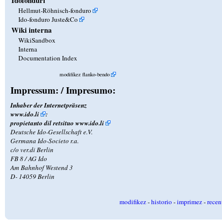
Idofonduri
Hellmut-Röhnisch-fonduro
Ido-fonduro Juste&Co
Wiki interna
WikiSandbox
Interna
Documentation Index
modifikez flanko-bendo
Impressum: / Impresumo:
Inhaber der Internetpräsenz
www.ido.li
:
propietanto dil retsituo
www.ido.li
Deutsche Ido-Gesellschaft e.V.
Germana Ido-Societo r.a.
c/o ver.di Berlin
FB 8 / AG Ido
Am Bahnhof Westend 3
D- 14059 Berlin
modifikez
-
historio
-
imprimez
-
recen