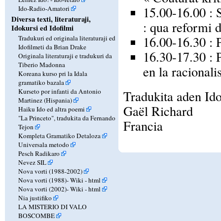
15.00-16.00 : 
Ido-Radio-Amatori
Diversa texti, literaturaji,
: qua reformi d
Idokursi ed Idofilmi
16.00-16.30 : 
Tradukuri ed originala literaturaji ed
Idofilmeti da Brian Drake
16.30-17.30 : 
Originala literaturaji e tradukuri da
Tiberio Madonna
en la racional
Koreana kurso pri la Idala
gramatiko bazala
Kurseto por infanti da Antonio
Tradukita aden Id
Martinez (Hispania)
Gaël Richard
Haiku Ido ed altra poemi
"La Princeto", tradukita da Fernando
Francia
Tejon
Kompleta Gramatiko Detaloza
Universala metodo
Pesch Radikaro
Nevez SIL
Nova vorti (1988-2002)
Nova vorti (1988)-
Wiki
-
html
Nova vorti (2002)-
Wiki
-
html
Nia justifiko
LA MISTERIO DI VALO
BOSCOMBE