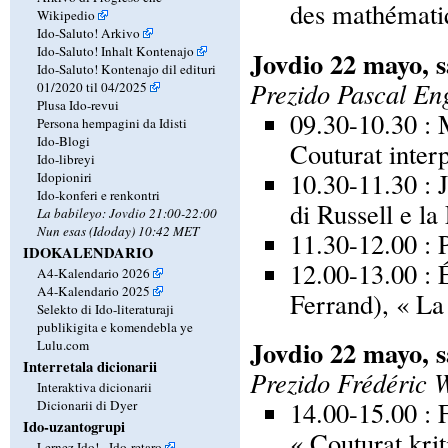
des mathémati
Wikipedio
Ido-Saluto! Arkivo
Ido-Saluto! Inhalt Kontenajo
Jovdio 22 mayo, 
Ido-Saluto! Kontenajo dil edituri
Prezido Pascal En
01/2020 til 04/2025
Plusa Ido-revui
09.30-10.30 : 
Persona hempagini da Idisti
Ido-Blogi
Couturat interp
Ido-libreyi
10.30-11.30 : 
Idopioniri
Ido-konferi e renkontri
di Russell e la
La babileyo: Jovdio 21:00-22:00
Nun esas (Idoday) 10:42 MET
11.30-12.00 : 
IDOKALENDARIO
12.00-13.00 : 
A4-Kalendario 2026
A4-Kalendario 2025
Ferrand), « La
Selekto di Ido-literaturaji
publikigita e komendebla ye
Jovdio 22 mayo, 
Lulu.com
Interretala dicionarii
Prezido Frédéric 
Interaktiva dicionarii
14.00-15.00 : 
Dicionarii di Dyer
Ido-uzantogrupi
« Couturat kri
Lernez Ido! - Ido-retaro