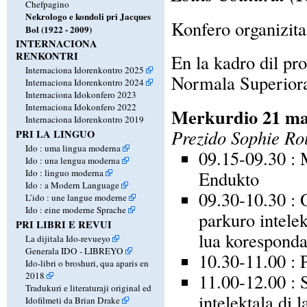
Chefpagino
Nekrologo e kondoli pri Jacques
Konfero organizit
Bol (1922 - 2009)
INTERNACIONA
RENKONTRI
En la kadro dil pr
Internaciona Idorenkontro 2025
Normala Superior
Internaciona Idorenkontro 2024
Internaciona Idokonfero 2023
Internaciona Idokonfero 2022
Merkurdio 21 ma
Internaciona Idorenkontro 2019
Prezido Sophie Ro
PRI LA LINGUO
Ido : uma lingua moderna
09.15-09.30 : 
Ido : una lengua moderna
Endukto
Ido : linguo moderna
Ido : a Modern Language
09.30-10.30 : 
L’ido : une langue moderne
Ido : eine moderne Sprache
parkuro intelek
PRI LIBRI E REVUI
lua koresponda
La dijitala Ido-revueyo
Generala IDO - LIBREYO
10.30-11.00 : 
Ido-libri o broshuri, qua aparis en
11.00-12.00 : 
2018
Tradukuri e literaturaji original ed
intelektala di 
Idofilmeti da Brian Drake