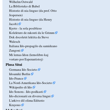
Wilhelm Ostwald
La Biblioteko di Babel
Historio di nia linguo (da prof. Otto
Jespersen)
Historio di nia linguo (da Henry
Jacob)
Kyoto - la sola posibleso
Kolekturo de rakonti da le Grimm
Dek docoletri lektita da Steve
Walesch
Italiana Ido-propagilo da samideano
Zangoni
Mi lernas Idon (lernolibro kaj
vortaro por Esperantistoj)
Plusa Situi
Germana Ido Societo
Idoamiki Berlin
Ido-France
La Nord-Amerikana Ido-Societo
Wikipedio di Ido
Ido Sonora - Ido-podkasti
Ido-dicionarii en diversa lingui
L'arkivo dil olima Editerio
Krayono