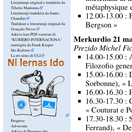
Literaturaji original e tradukita da
métaphysique e
Tiberio Madonna
12.00-13.00 : 
Literaturaji tradukita da James
Chandler
Bergson »
Tradukuri e literaturaji original da
Gonçalo Neves
Arkivo kun PDF-versioni di
Merkurdio 21 ma
"KURIERO INTERNACIONA"
enretigita da Frank Kasper
Prezido Michel Fic
Ido-Kulturo
14.00-15.00 :
La ret-situo di ULI
Filozofio gene
15.00-16.00 : 
Sorbonne), « L
16.00-16.30 : 
16.30-17.30 : 
« Couturat e P
17.30-18.30 : 
Progreso
Ferrand), « De 
Ad~avane
Arkivo di Progreso che