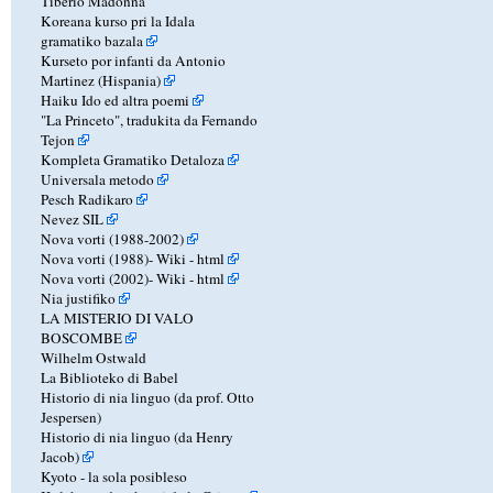
Tiberio Madonna
Koreana kurso pri la Idala
gramatiko bazala
Kurseto por infanti da Antonio
Martinez (Hispania)
Haiku Ido ed altra poemi
"La Princeto", tradukita da Fernando
Tejon
Kompleta Gramatiko Detaloza
Universala metodo
Pesch Radikaro
Nevez SIL
Nova vorti (1988-2002)
Nova vorti (1988)-
Wiki
-
html
Nova vorti (2002)-
Wiki
-
html
Nia justifiko
LA MISTERIO DI VALO
BOSCOMBE
Wilhelm Ostwald
La Biblioteko di Babel
Historio di nia linguo (da prof. Otto
Jespersen)
Historio di nia linguo (da Henry
Jacob)
Kyoto - la sola posibleso