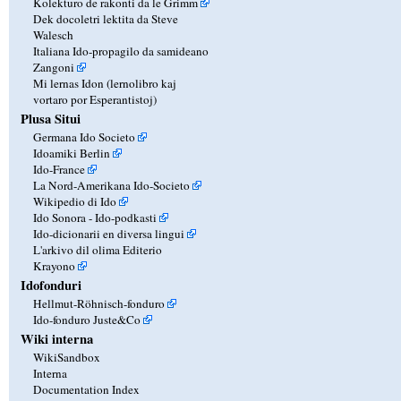
Kolekturo de rakonti da le Grimm
Dek docoletri lektita da Steve
Walesch
Italiana Ido-propagilo da samideano
Zangoni
Mi lernas Idon (lernolibro kaj
vortaro por Esperantistoj)
Plusa Situi
Germana Ido Societo
Idoamiki Berlin
Ido-France
La Nord-Amerikana Ido-Societo
Wikipedio di Ido
Ido Sonora - Ido-podkasti
Ido-dicionarii en diversa lingui
L'arkivo dil olima Editerio
Krayono
Idofonduri
Hellmut-Röhnisch-fonduro
Ido-fonduro Juste&Co
Wiki interna
WikiSandbox
Interna
Documentation Index