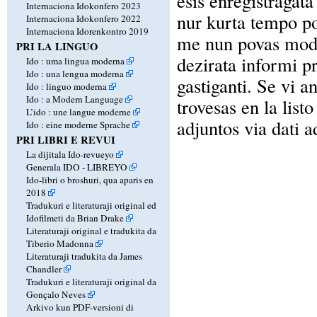
esis enregistragat
Internaciona Idokonfero 2023
nur kurta tempo po
Internaciona Idokonfero 2022
Internaciona Idorenkontro 2019
me nun povas modif
PRI LA LINGUO
dezirata informi p
Ido : uma lingua moderna
Ido : una lengua moderna
gastiganti. Se vi a
Ido : linguo moderna
Ido : a Modern Language
trovesas en la lis
L’ido : une langue moderne
adjuntos via dati ad
Ido : eine moderne Sprache
PRI LIBRI E REVUI
La dijitala Ido-revueyo
Generala IDO - LIBREYO
Ido-libri o broshuri, qua aparis en
2018
Tradukuri e literaturaji original ed
Idofilmeti da Brian Drake
Literaturaji original e tradukita da
Tiberio Madonna
Literaturaji tradukita da James
Chandler
Tradukuri e literaturaji original da
Gonçalo Neves
Arkivo kun PDF-versioni di