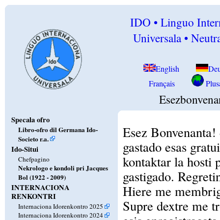
IDO • Linguo Inter
Universala • Neutra
English
Deu
Français
Plusa
Esezbonvena
Specala ofro
Esez Bonvenanta! es
Libro-ofro dil Germana Ido-
Societo r.a.
gastado esas gratu
Ido-Situi
kontaktar la hosti p
Chefpagino
Nekrologo e kondoli pri Jacques
gastigado. Regretin
Bol (1922 - 2009)
INTERNACIONA
Hiere me membrigis
RENKONTRI
Supre dextre me tr
Internaciona Idorenkontro 2025
Internaciona Idorenkontro 2024