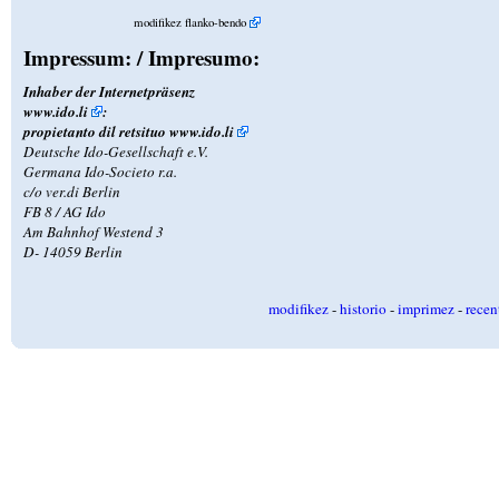
modifikez flanko-bendo
Impressum: / Impresumo:
Inhaber der Internetpräsenz
www.ido.li
:
propietanto dil retsituo
www.ido.li
Deutsche Ido-Gesellschaft e.V.
Germana Ido-Societo r.a.
c/o ver.di Berlin
FB 8 / AG Ido
Am Bahnhof Westend 3
D- 14059 Berlin
modifikez
-
historio
-
imprimez
-
recen