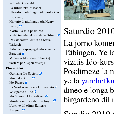
Wilhelm Ostwald
La Biblioteko di Babel
Historio di nia linguo (da prof. Otto
Jespersen)
Historio di nia linguo (da Henry
Jacob)
Saturdio 201
Kyoto - la sola posibleso
Kolekturo de rakonti da le Grimm
La jorno komen
Dek docoletri lektita da Steve
Walesch
Tübingen. Ye l
Italiana Ido-propagilo da samideano
Zangoni
Mi lernas Idon (lernolibro kaj
vizitis Ido-ku
vortaro por Esperantistoj)
Posdimeze la m
Plusa Situi
Germana Ido Societo
ye la
yarchefk
Idoamiki Berlin
Ido-France
dineo e longa b
La Nord-Amerikana Ido-Societo
Wikipedio di Ido
birgardeno dil 
Ido Sonora - Ido-podkasti
Ido-dicionarii en diversa lingui
L'arkivo dil olima Editerio
Sundio 2010-
Krayono