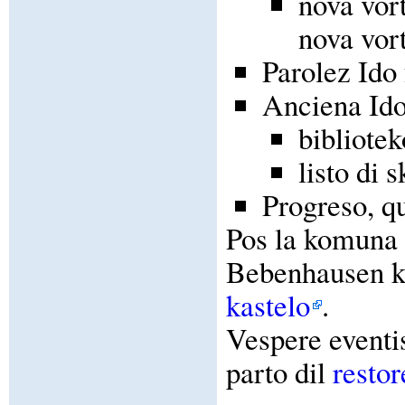
nova vor
nova vor
Parolez Ido
Anciena Ido 
bibliote
listo di 
Progreso, q
Pos la komuna 
Bebenhausen k
kastelo
.
Vespere eventi
parto dil
resto