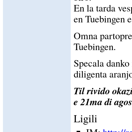
En la tarda ve
en Tuebingen es
Omna partoprena
Tuebingen.
Specala danko 
diligenta aranj
Til rivido oka
e 21ma di ago
Ligili