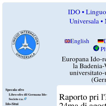
IDO • Linguo
Universala • 
English
Pl
Europana Ido-r
la Badenia
universitato
(Ger
Specala ofro
Raporto pri l
Libro-ofro dil Germana Ido-
Societo r.a.
24ma di agos
Ido-Situi