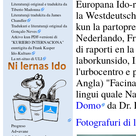
Europana Ido-
Literaturaji original e tradukita da
Tiberio Madonna
la Westdeutsch
Literaturaji tradukita da James
Chandler
kun la partopre
Tradukuri e literaturaji original da
Gonçalo Neves
Nederlando, Fr
Arkivo kun PDF-versioni di
"KURIERO INTERNACIONA"
di raporti en l
enretigita da Frank Kasper
Ido-Kulturo
laborkunsido, 
La ret-situo di ULI
l'urbocentro e 
Angla) "Facinad
lingui quale Na
Domo
da Dr. 
Fotografuri di
Progreso
Ad~avane