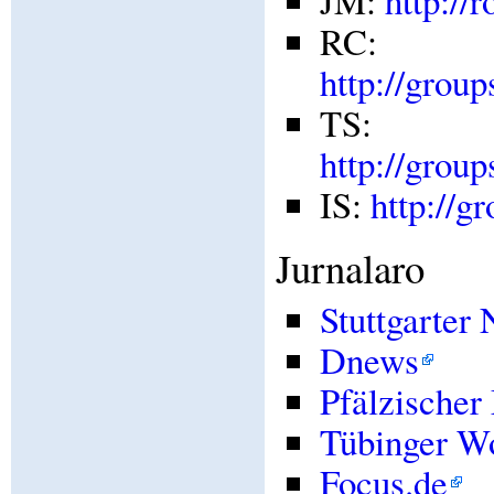
JM:
http://
RC:
http://grou
TS:
http://grou
IS:
http://g
Jurnalaro
Stuttgarter
Dnews
Pfälzischer
Tübinger W
Focus.de