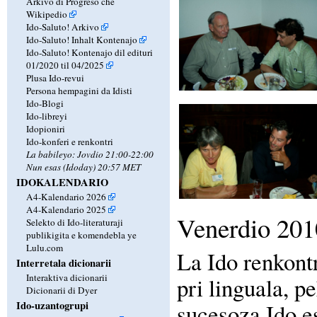
Arkivo di Progreso che
Wikipedio
Ido-Saluto! Arkivo
Ido-Saluto! Inhalt Kontenajo
Ido-Saluto! Kontenajo dil edituri
01/2020 til 04/2025
Plusa Ido-revui
Persona hempagini da Idisti
Ido-Blogi
Ido-libreyi
Idopioniri
Ido-konferi e renkontri
La babileyo: Jovdio 21:00-22:00
Nun esas (Idoday) 20:57 MET
IDOKALENDARIO
A4-Kalendario 2026
A4-Kalendario 2025
Venerdio 201
Selekto di Ido-literaturaji
publikigita e komendebla ye
Lulu.com
La Ido renkont
Interretala dicionarii
Interaktiva dicionarii
pri linguala, p
Dicionarii di Dyer
sucesoza Ido es
Ido-uzantogrupi