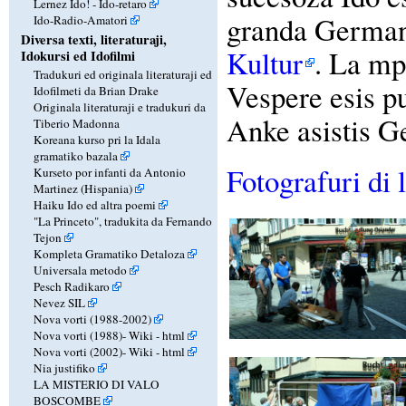
Lernez Ido! - Ido-retaro
granda German
Ido-Radio-Amatori
Diversa texti, literaturaji,
Kultur
. La mp
Idokursi ed Idofilmi
Tradukuri ed originala literaturaji ed
Vespere esis pu
Idofilmeti da Brian Drake
Originala literaturaji e tradukuri da
Anke asistis G
Tiberio Madonna
Koreana kurso pri la Idala
gramatiko bazala
Fotografuri di
Kurseto por infanti da Antonio
Martinez (Hispania)
Haiku Ido ed altra poemi
"La Princeto", tradukita da Fernando
Tejon
Kompleta Gramatiko Detaloza
Universala metodo
Pesch Radikaro
Nevez SIL
Nova vorti (1988-2002)
Nova vorti (1988)-
Wiki
-
html
Nova vorti (2002)-
Wiki
-
html
Nia justifiko
LA MISTERIO DI VALO
BOSCOMBE