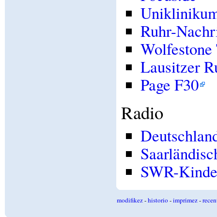
Uniklinikum
Ruhr-Nachr
Wolfestone 
Lausitzer 
Page F30
Radio
Deutschland
Saarländisc
SWR-Kinde
modifikez
-
historio
-
imprimez
-
recen