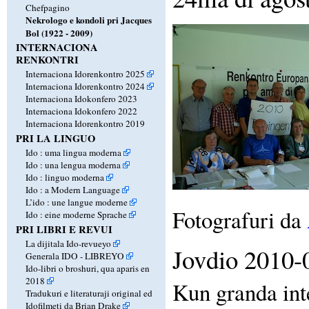
Chefpagino
Nekrologo e kondoli pri Jacques
Bol (1922 - 2009)
INTERNACIONA
RENKONTRI
Internaciona Idorenkontro 2025
Internaciona Idorenkontro 2024
Internaciona Idokonfero 2023
Internaciona Idokonfero 2022
Internaciona Idorenkontro 2019
PRI LA LINGUO
Ido : uma lingua moderna
Ido : una lengua moderna
Ido : linguo moderna
Ido : a Modern Language
L’ido : une langue moderne
Fotografuri da
Ido : eine moderne Sprache
PRI LIBRI E REVUI
La dijitala Ido-revueyo
Jovdio 2010-
Generala IDO - LIBREYO
Ido-libri o broshuri, qua aparis en
2018
Kun granda int
Tradukuri e literaturaji original ed
Idofilmeti da Brian Drake