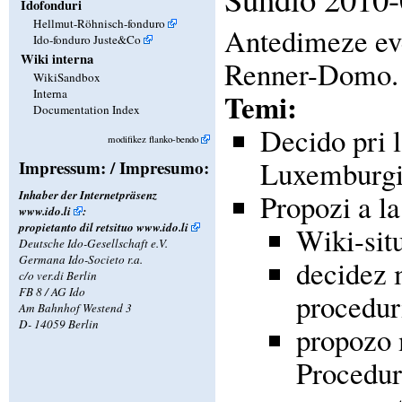
Idofonduri
Hellmut-Röhnisch-fonduro
Antedimeze eve
Ido-fonduro Juste&Co
Wiki interna
Renner-Domo.
WikiSandbox
Interna
Temi:
Documentation Index
Decido pri 
modifikez flanko-bendo
Luxemburg
Impressum: / Impresumo:
Inhaber der Internetpräsenz
Propozi a l
www.ido.li
:
propietanto dil retsituo
www.ido.li
Wiki-sit
Deutsche Ido-Gesellschaft e.V.
Germana Ido-Societo r.a.
decidez 
c/o ver.di Berlin
FB 8 / AG Ido
procedur
Am Bahnhof Westend 3
D- 14059 Berlin
propozo 
Procedur