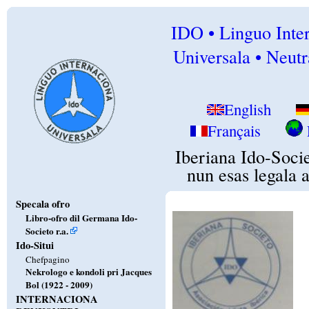
IDO • Linguo Inte
Universala • Neutr
English
Français
Iberiana Ido-Socie
nun esas legala 
Specala ofro
Libro-ofro dil Germana Ido-
Societo r.a.
Ido-Situi
Chefpagino
Nekrologo e kondoli pri Jacques
Bol (1922 - 2009)
INTERNACIONA