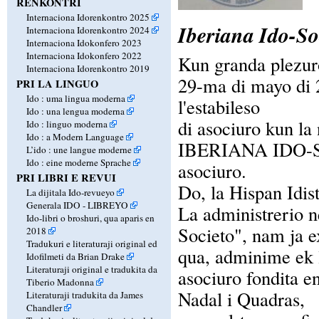
RENKONTRI
Internaciona Idorenkontro 2025
Iberiana Ido-So
Internaciona Idorenkontro 2024
Internaciona Idokonfero 2023
Internaciona Idokonfero 2022
Kun granda plezuro
Internaciona Idorenkontro 2019
29-ma di mayo di 2
PRI LA LINGUO
Ido : uma lingua moderna
l'estabileso
Ido : una lengua moderna
di asociuro kun
Ido : linguo moderna
Ido : a Modern Language
IBERIANA IDO-SOC
L’ido : une langue moderne
Ido : eine moderne Sprache
asociuro.
PRI LIBRI E REVUI
Do, la Hispan Idis
La dijitala Ido-revueyo
Generala IDO - LIBREYO
La administrerio n
Ido-libri o broshuri, qua aparis en
Societo", nam ja e
2018
Tradukuri e literaturaji original ed
qua, adminime ek l
Idofilmeti da Brian Drake
Literaturaji original e tradukita da
asociuro fondita e
Tiberio Madonna
Nadal i Quadras,
Literaturaji tradukita da James
Chandler