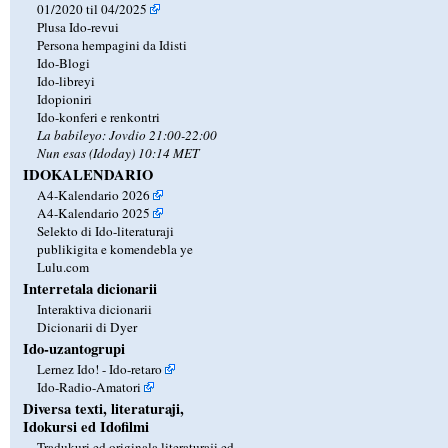
01/2020 til 04/2025
Plusa Ido-revui
Persona hempagini da Idisti
Ido-Blogi
Ido-libreyi
Idopioniri
Ido-konferi e renkontri
La babileyo: Jovdio 21:00-22:00
Nun esas (Idoday) 10:14 MET
IDOKALENDARIO
A4-Kalendario 2026
A4-Kalendario 2025
Selekto di Ido-literaturaji
publikigita e komendebla ye
Lulu.com
Interretala dicionarii
Interaktiva dicionarii
Dicionarii di Dyer
Ido-uzantogrupi
Lernez Ido! - Ido-retaro
Ido-Radio-Amatori
Diversa texti, literaturaji,
Idokursi ed Idofilmi
Tradukuri ed originala literaturaji ed