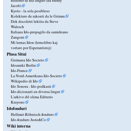
Historio di nia linguo (da Henry
Jacob)
Kyoto - la sola posibleso
Kolekturo de rakonti da le Grimm
Dek docoletri lektita da Steve
Walesch
Italiana Ido-propagilo da samideano
Zangoni
Mi lernas Idon (lernolibro kaj
vortaro por Esperantistoj)
Plusa Situi
Germana Ido Societo
Idoamiki Berlin
Ido-France
La Nord-Amerikana Ido-Societo
Wikipedio di Ido
Ido Sonora - Ido-podkasti
Ido-dicionarii en diversa lingui
L'arkivo dil olima Editerio
Krayono
Idofonduri
Hellmut-Röhnisch-fonduro
Ido-fonduro Juste&Co
Wiki interna