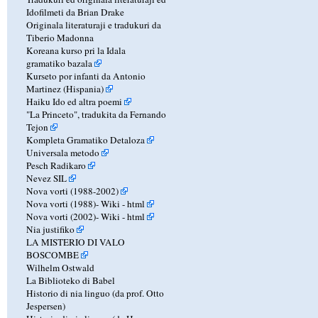
Idofilmeti da Brian Drake
Originala literaturaji e tradukuri da
Tiberio Madonna
Koreana kurso pri la Idala
gramatiko bazala
Kurseto por infanti da Antonio
Martinez (Hispania)
Haiku Ido ed altra poemi
"La Princeto", tradukita da Fernando
Tejon
Kompleta Gramatiko Detaloza
Universala metodo
Pesch Radikaro
Nevez SIL
Nova vorti (1988-2002)
Nova vorti (1988)-
Wiki
-
html
Nova vorti (2002)-
Wiki
-
html
Nia justifiko
LA MISTERIO DI VALO
BOSCOMBE
Wilhelm Ostwald
La Biblioteko di Babel
Historio di nia linguo (da prof. Otto
Jespersen)