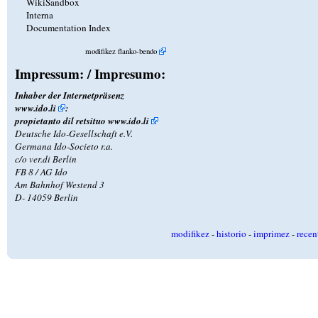
WikiSandbox
Interna
Documentation Index
modifikez flanko-bendo
Impressum: / Impresumo:
Inhaber der Internetpräsenz
www.ido.li
:
propietanto dil retsituo
www.ido.li
Deutsche Ido-Gesellschaft e.V.
Germana Ido-Societo r.a.
c/o ver.di Berlin
FB 8 / AG Ido
Am Bahnhof Westend 3
D- 14059 Berlin
modifikez
-
historio
-
imprimez
-
recen