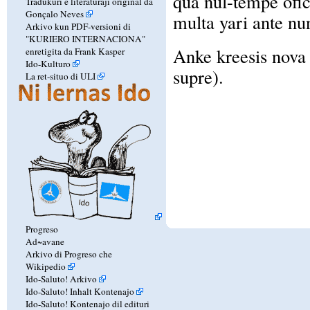
qua nul-tempe ofica
Tradukuri e literaturaji original da
Gonçalo Neves
multa yari ante nu
Arkivo kun PDF-versioni di
"KURIERO INTERNACIONA"
Anke kreesis nov
enretigita da Frank Kasper
Ido-Kulturo
supre).
La ret-situo di ULI
Progreso
Ad~avane
Arkivo di Progreso che
Wikipedio
Ido-Saluto! Arkivo
Ido-Saluto! Inhalt Kontenajo
Ido-Saluto! Kontenajo dil edituri