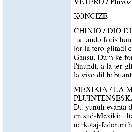
VETERO / Pluvoza 
KONCIZE
CHINIO / DIO 
Ita lando facis ho
lor la tero-glitadi
Gansu. Dum ke fort
l'inundi, a la ter-
la vivo dil habitan
MEXIKIA / LA 
PLUINTENSESK
Du yunuli evanta d
en sud-Mexikia. Ita
narkotaj-federuri h