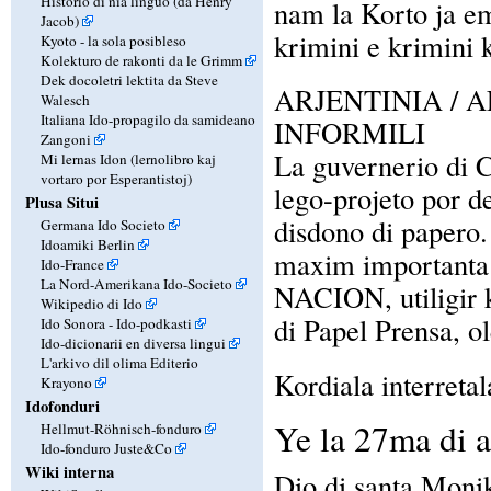
Historio di nia linguo (da Henry
nam la Korto ja em
Jacob)
krimini e krimini 
Kyoto - la sola posibleso
Kolekturo de rakonti da le Grimm
Dek docoletri lektita da Steve
ARJENTINIA / 
Walesch
Italiana Ido-propagilo da samideano
INFORMILI
Zangoni
La guvernerio di C
Mi lernas Idon (lernolibro kaj
vortaro por Esperantistoj)
lego-projeto por de
Plusa Situi
disdono di papero. 
Germana Ido Societo
Idoamiki Berlin
maxim importanta 
Ido-France
La Nord-Amerikana Ido-Societo
NACION, utiligir k
Wikipedio di Ido
di Papel Prensa, ol
Ido Sonora - Ido-podkasti
Ido-dicionarii en diversa lingui
L'arkivo dil olima Editerio
Kordiala interretal
Krayono
Idofonduri
Ye la 27ma di 
Hellmut-Röhnisch-fonduro
Ido-fonduro Juste&Co
Wiki interna
Dio di santa Moni