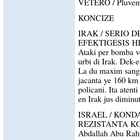
VETERO / Pluvema 
KONCIZE
IRAK / SERIO 
EFEKTIGESIS H
Ataki per bomba ve
urbi di Irak. Dek-
La du maxim sangoz
jacanta ye 160 km 
policani. Ita aten
en Irak jus diminut
ISRAEL / KOND
REZISTANTA K
Abdallah Abu Rahm