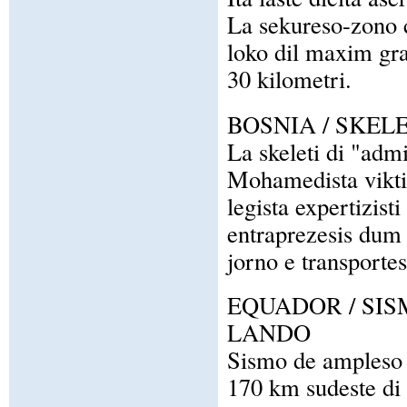
La sekureso-zono c
loko dil maxim gra
30 kilometri.
BOSNIA / SKEL
La skeleti di "adm
Mohamedista viktim
legista expertizist
entraprezesis dum l
jorno e transportes
EQUADOR / SIS
LANDO
Sismo de ampleso y
170 km sudeste di 