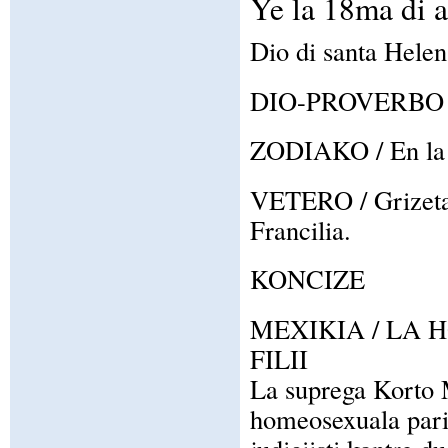
Ye la 18ma di 
Dio di santa Helen
DIO-PROVERBO / Tr
ZODIAKO / En la z
VETERO / Grizeta c
Francilia.
KONCIZE
MEXIKIA / LA
FILII
La suprega Korto M
homeosexuala pari 