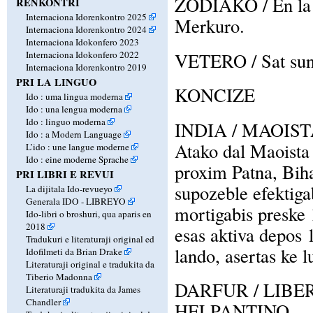
ZODIAKO / En la z
RENKONTRI
Internaciona Idorenkontro 2025
Merkuro.
Internaciona Idorenkontro 2024
Internaciona Idokonfero 2023
Internaciona Idokonfero 2022
VETERO / Sat sunoz
Internaciona Idorenkontro 2019
PRI LA LINGUO
KONCIZE
Ido : uma lingua moderna
Ido : una lengua moderna
Ido : linguo moderna
INDIA / MAOIS
Ido : a Modern Language
Atako dal Maoista 
L’ido : une langue moderne
Ido : eine moderne Sprache
proxim Patna, Biha
PRI LIBRI E REVUI
supozeble efektigab
La dijitala Ido-revueyo
Generala IDO - LIBREYO
mortigabis preske 
Ido-libri o broshuri, qua aparis en
2018
esas aktiva depos 
Tradukuri e literaturaji original ed
lando, asertas ke l
Idofilmeti da Brian Drake
Literaturaji original e tradukita da
Tiberio Madonna
DARFUR / LIB
Literaturaji tradukita da James
Chandler
HELPANTINO