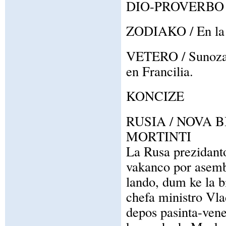
DIO-PROVERBO / P
ZODIAKO / En la z
VETERO / Sunoza v
en Francilia.
KONCIZE
RUSIA / NOVA B
MORTINTI
La Rusa prezidanto
vakanco por asemb
lando, dum ke la b
chefa ministro Vla
depos pasinta-vener