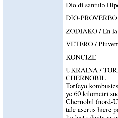
Dio di santulo Hipo
DIO-PROVERBO / E
ZODIAKO / En la z
VETERO / Pluvema 
KONCIZE
UKRAINA / TOR
CHERNOBIL
Torfeyo kombustesa
ye 60 kilometri sud
Chernobil (nord-Uk
tale asertis hiere 
Ita laste dicita as