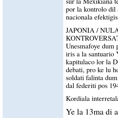
sur la Mexikiana te
por la kontrolo dil
nacionala efektigi
JAPONIA / NUL
KONTROVERSAT
Unesmafoye dum pe
iris a la santuari
kapitulaco lor la 
debati, pro ke lu
soldati falinta du
dal federiti pos 19
Kordiala interretal
Ye la 13ma di 