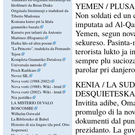
YEMEN / PLUS
Idofilmeti da Brian Drake
Originala literaturaji e tradukuri da
Non soldati ed un c
Tiberio Madonna
Koreana kurso pri la Idala
imputata ad Al-Qai
gramatiko bazala
Yemen, segun nova 
Kurseto por infanti da Antonio
Martinez (Hispania)
sekureso. Pasinta-
Haiku Ido ed altra poemi
"La Princeto", tradukita da Fernando
terorista lukto ja 
Tejon
sempre plu sucioz
Kompleta Gramatiko Detaloza
Universala metodo
parolar pri danjero
Pesch Radikaro
Nevez SIL
Nova vorti (1988-2002)
KENIA / LA SU
Nova vorti (1988)-
Wiki
-
html
DESQUIETESKA
Nova vorti (2002)-
Wiki
-
html
Nia justifiko
Invitita adibe, Oma
LA MISTERIO DI VALO
BOSCOMBE
promulgo di la nov
Wilhelm Ostwald
dokumenti dal puni
La Biblioteko di Babel
Historio di nia linguo (da prof. Otto
prezidanto. La guv
Jespersen)