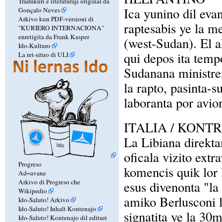
Tradukuri e literaturaji original da
Ica yunino dil eva
Gonçalo Neves
Arkivo kun PDF-versioni di
raptesabis ye la 
"KURIERO INTERNACIONA"
enretigita da Frank Kasper
(west-Sudan). El 
Ido-Kulturo
qui depos ita tempo
La ret-situo di ULI
Sudanana ministrer
la rapto, pasinta-s
laboranta por avi
ITALIA / KONT
La Libiana direkt
oficala vizito extr
Progreso
komencis quik lor 
Ad~avane
Arkivo di Progreso che
esus divenonta "la 
Wikipedio
amiko Berlusconi l
Ido-Saluto! Arkivo
Ido-Saluto! Inhalt Kontenajo
signatita ye la 30ma
Ido-Saluto! Kontenajo dil edituri