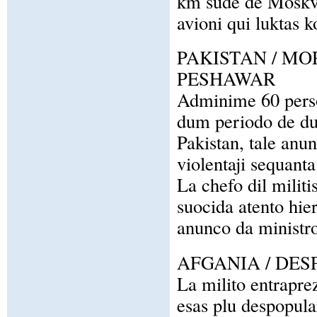
km sude de Moskva
avioni qui luktas k
PAKISTAN / MO
PESHAWAR
Adminime 60 perso
dum periodo de du
Pakistan, tale anun
violentaji sequanta
La chefo dil militi
suocida atento hie
anunco da ministro
AFGANIA / DES
La milito entraprez
esas plu despopula