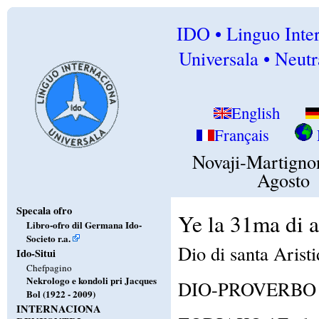
IDO • Linguo Inte
Universala • Neutr
English
Français
Novaji-Martigno
Agosto
Specala ofro
Ye la 31ma di 
Libro-ofro dil Germana Ido-
Societo r.a.
Dio di santa Aristi
Ido-Situi
Chefpagino
Nekrologo e kondoli pri Jacques
DIO-PROVERBO / A
Bol (1922 - 2009)
INTERNACIONA