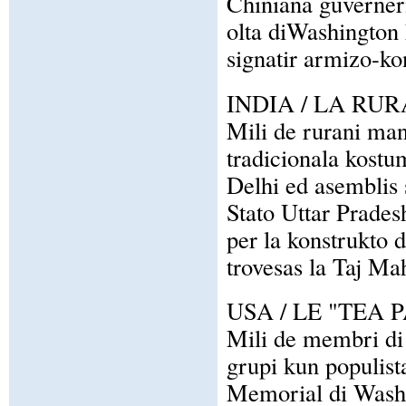
Chiniana guvernerio
olta diWashington
signatir armizo-ko
INDIA / LA RU
Mili de rurani mani
tradicionala kostum
Delhi ed asemblis 
Stato Uttar Pradesh
per la konstrukto 
trovesas la Taj Ma
USA / LE "TEA
Mili de membri di 
grupi kun populist
Memorial di Washin