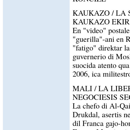
KAUKAZO / LA
KAUKAZO EKIR
En "video" postale 
"guerilla"-ani en
"fatigo" direktar la
guvernerio di Mosk
suocida atento qua
2006, ica militest
MALI / LA LIB
NEGOCIESIS SE
La chefo di Al-Qa
Drukdal, asertis ne
dil Franca gajo-h