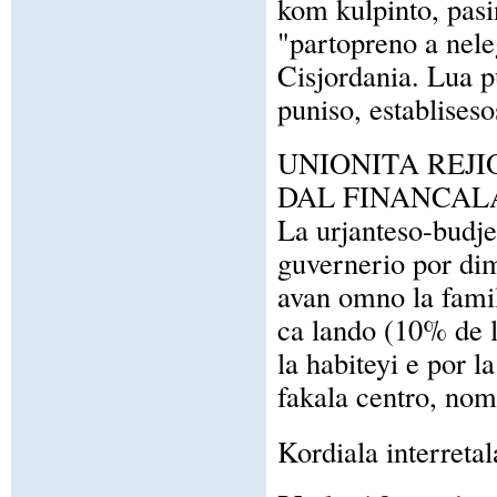
kom kulpinto, pasin
"partopreno a neleg
Cisjordania. Lua pu
puniso, establises
UNIONITA REJI
DAL FINANCAL
La urjanteso-budje
guvernerio por dim
avan omno la famili
ca lando (10% de l
la habiteyi e por l
fakala centro, nome
Kordiala interretal