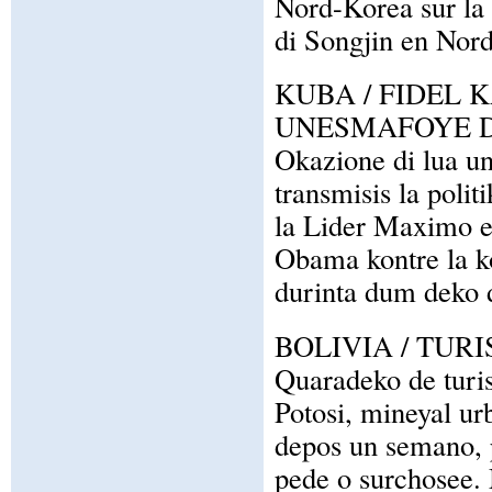
Nord-Korea sur la 
di Songjin en Nor
KUBA / FIDEL 
UNESMAFOYE D
Okazione di lua un
transmisis la polit
la Lider Maximo ev
Obama kontre la ko
durinta dum deko d
BOLIVIA / TUR
Quaradeko de turist
Potosi, mineyal urb
depos un semano, p
pede o surchosee. 