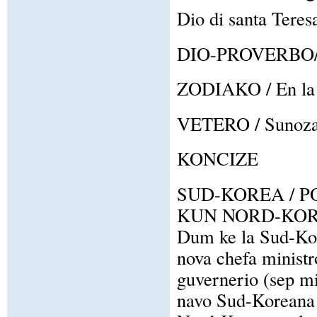
Dio di santa Teres
DIO-PROVERBO/ Qu
ZODIAKO / En la z
VETERO / Sunoza e
KONCIZE
SUD-KOREA / P
KUN NORD-KO
Dum ke la Sud-Ko
nova chefa ministr
guvernerio (sep min
navo Sud-Koreana h