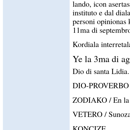
lando, icon asertas
instituto e dal di
personi opinionas 
11ma di septembro
Kordiala interretal
Ye la 3ma di a
Dio di santa Lidia.
DIO-PROVERBO / Ta
ZODIAKO / En la z
VETERO / Sunoza c
KONCIZE