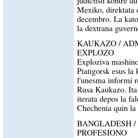
judiciisti kontre d
Mexiko, direktata d
decembro. La katol
la dextrana guvern
KAUKAZO / AD
EXPLOZO
Exploziva mashino 
Piatigorsk esus la 
l'unesma informi re
Rusa Kaukazo. Ita 
iterata depos la fa
Chechenia quin la 
BANGLADESH /
PROFESIONO