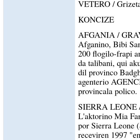
VETERO / Grizeta c
KONCIZE
AFGANIA / GRA
Afganino, Bibi San
200 flogilo-frapi a
da talibani, qui ak
dil provinco Badghi
agenterio AGENC
provincala polico.
SIERRA LEONE 
L'aktorino Mia Far
por Sierra Leone 
receviren 1997 "e