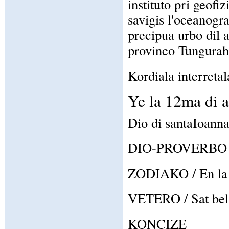
instituto pri geof
savigis l'oceanogr
precipua urbo dil 
provinco Tungurahu
Kordiala interretal
Ye la 12ma di 
Dio di santaIoanna
DIO-PROVERBO / F
ZODIAKO / En la z
VETERO / Sat bela 
KONCIZE