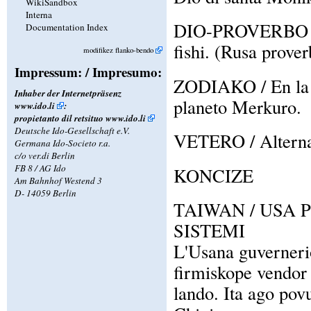
WikiSandbox
Interna
DIO-PROVERBO / E
Documentation Index
fishi. (Rusa prover
modifikez flanko-bendo
Impressum: / Impresumo:
ZODIAKO / En la z
Inhaber der Internetpräsenz
planeto Merkuro.
www.ido.li
:
propietanto dil retsituo
www.ido.li
Deutsche Ido-Gesellschaft e.V.
VETERO / Alternant
Germana Ido-Societo r.a.
c/o ver.di Berlin
FB 8 / AG Ido
KONCIZE
Am Bahnhof Westend 3
D- 14059 Berlin
TAIWAN / USA 
SISTEMI
L'Usana guverneri
firmiskope vendor 
lando. Ita ago povu