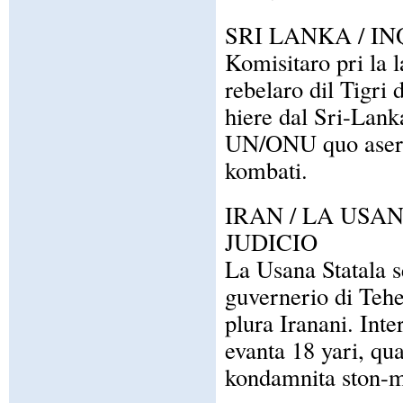
SRI LANKA / I
Komisitaro pri la l
rebelaro dil Tigri
hiere dal Sri-Lank
UN/ONU quo aserta
kombati.
IRAN / LA USA
JUDICIO
La Usana Statala se
guvernerio di Tehe
plura Iranani. Inter
evanta 18 yari, qu
kondamnita ston-mo