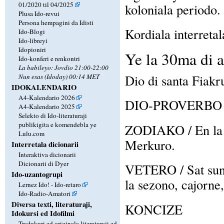
01/2020 til 04/2025
koloniala periodo.
Plusa Ido-revui
Persona hempagini da Idisti
Kordiala interretal
Ido-Blogi
Ido-libreyi
Idopioniri
Ye la 30ma di 
Ido-konferi e renkontri
La babileyo: Jovdio 21:00-22:00
Dio di santa Fiakr
Nun esas (Idoday) 00:14 MET
IDOKALENDARIO
A4-Kalendario 2026
DIO-PROVERBO / E
A4-Kalendario 2025
Selekto di Ido-literaturaji
publikigita e komendebla ye
ZODIAKO / En la z
Lulu.com
Merkuro.
Interretala dicionarii
Interaktiva dicionarii
Dicionarii di Dyer
VETERO / Sat suno
Ido-uzantogrupi
la sezono, cajorne,
Lernez Ido! - Ido-retaro
Ido-Radio-Amatori
Diversa texti, literaturaji,
KONCIZE
Idokursi ed Idofilmi
Tradukuri ed originala literaturaji ed