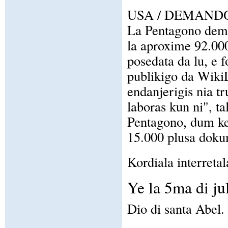
USA / DEMAND
La Pentagono deman
la aproxime 92.000
posedata da lu, e f
publikigo da Wiki
endanjerigis nia tr
laboras kun ni", ta
Pentagono, dum ke 
15.000 plusa doku
Kordiala interretal
Ye la 5ma di ju
Dio di santa Abel.