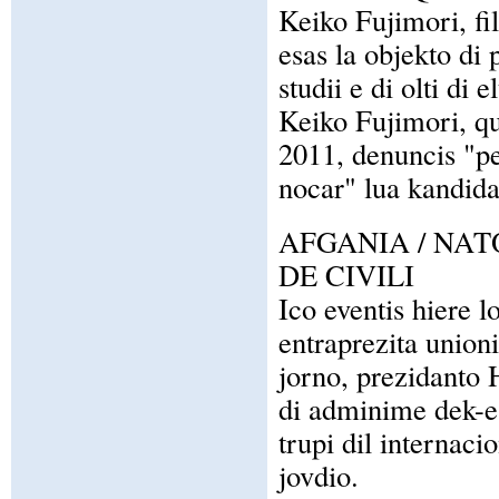
Keiko Fujimori, fi
esas la objekto di 
studii e di olti di
Keiko Fujimori, qu
2011, denuncis "per
nocar" lua kandida
AFGANIA / NA
DE CIVILI
Ico eventis hiere l
entraprezita union
jorno, prezidanto 
di adminime dek-e-d
trupi dil internac
jovdio.