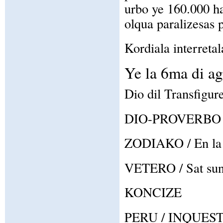
urbo ye 160.000 ha
olqua paralizesas p
Kordiala interretal
Ye la 6ma di a
Dio dil Transfigure
DIO-PROVERBO / Fi
ZODIAKO / En la z
VETERO / Sat sunoz
KONCIZE
PERU / INQUES