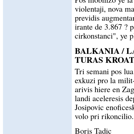
violentaji, nova ma
previdis augmentar 
irante de 3.867 ? p
cirkonstanci", ye 
BALKANIA / 
TURAS KROAT
Tri semani pos lua 
exkuzi pro la milit
arivis hiere en Za
landi aceleresis d
Josipovic enofices
volo pri rikoncilio.
Boris Tadic