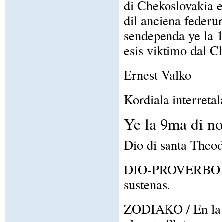
di Chekoslovakia e
dil anciena federur
sendependa ye la 1
esis viktimo dal C
Ernest Valko
Kordiala interretal
Ye la 9ma di n
Dio di santa Theod
DIO-PROVERBO / A 
sustenas.
ZODIAKO / En la z