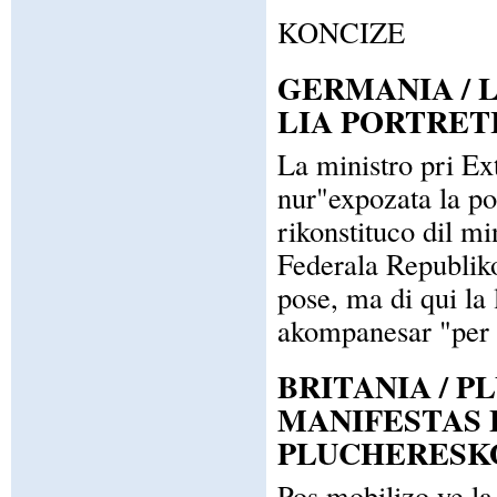
KONCIZE
GERMANIA / 
LIA PORTRET
La ministro pri Ex
nur"expozata la po
rikonstituco dil m
Federala Republiko
pose, ma di qui la 
akompanesar "per t
BRITANIA / P
MANIFESTAS 
PLUCHERESKO
Pos mobilizo ye l