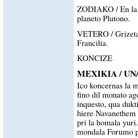
ZODIAKO / En la z
planeto Plutono.
VETERO / Grizeta c
Francilia.
KONCIZE
MEXIKIA / U
Ico koncernas la m
fino dil monato ag
inquesto, qua dukti
hiere Navanethem P
pri la homala yuri
mondala Forumo pr