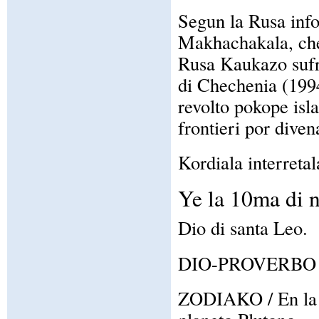
Segun la Rusa infor
Makhachakala, che
Rusa Kaukazo sufra
di Chechenia (1994
revolto pokope isl
frontieri por dive
Kordiala interretal
Ye la 10ma di 
Dio di santa Leo.
DIO-PROVERBO / So
ZODIAKO / En la z