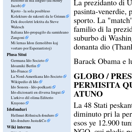
La prezidanto di U
Historio di nia linguo (da Henry
Jacob)
pasinta-venerdie, p
Kyoto - la sola posibleso
Kolekturo de rakonti da le Grimm
sporto. La "match"
Dek docoletri lektita da Steve
familio di la prezi
Walesch
Italiana Ido-propagilo da samideano
suburbo di Washing
Zangoni
Mi lernas Idon (lernolibro kaj
donanta dio (Than
vortaro por Esperantistoj)
Plusa Situi
Barack Obama e l
Germana Ido Societo
Idoamiki Berlin
Ido-France
GLOBO / PRE
La Nord-Amerikana Ido-Societo
PERMISITA Q
Wikipedio di Ido
Ido Sonora - Ido-podkasti
ATUNO
Ido-dicionarii en diversa lingui
L'arkivo dil olima Editerio
La 48 Stati peskant
Krayono
Idofonduri
diminuto pri la per
Hellmut-Röhnisch-fonduro
esos ye 12.900 tun
Ido-fonduro Juste&Co
Wiki interna
NGO, qui pledis por