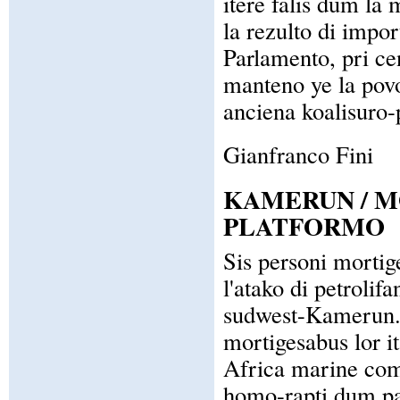
itere falis dum la
la rezulto di impo
Parlamento, pri c
manteno ye la povo
anciena koalisuro-
Gianfranco Fini
KAMERUN / 
PLATFORMO
Sis personi mortig
l'atako di petrolif
sudwest-Kamerun. T
mortigesabus lor it
Africa marine com
homo-rapti dum pa