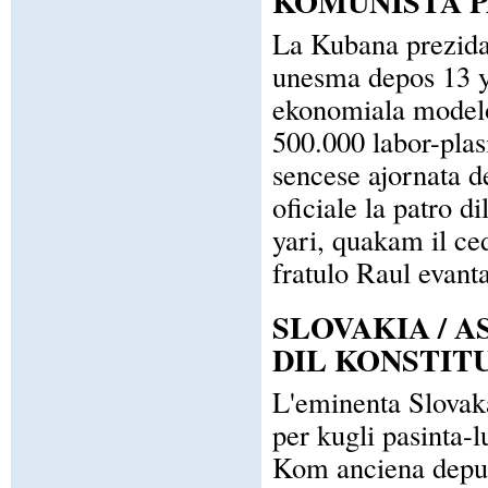
KOMUNISTA P
La Kubana prezida
unesma depos 13 ya
ekonomiala modelo"
500.000 labor-plasi
sencese ajornata d
oficiale la patro d
yari, quakam il ced
fratulo Raul evanta
SLOVAKIA / A
DIL KONSTIT
L'eminenta Slovaka
per kugli pasinta-
Kom anciena deputi