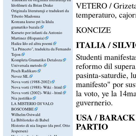
VETERO / Grizeta 
Idofilmeti da Brian Drake
Originala literaturaji e tradukuri da
temperaturo, cajor
Tiberio Madonna
Koreana kurso pri la Idala
gramatiko bazala
KONCIZE
Kurseto por infanti da Antonio
Martinez (Hispania)
ITALIA / SIL
Haiku Ido ed altra poemi
"La Princeto", tradukita da Fernando
Studenti manifestas
Tejon
Kompleta Gramatiko Detaloza
reformo dil supera 
Universala metodo
Pesch Radikaro
pasinta-saturdie, l
Nevez SIL
manifesto" por sus
Nova vorti (1988-2002)
Nova vorti (1988)-
Wiki
-
html
la voto, ye la 14m
Nova vorti (2002)-
Wiki
-
html
Nia justifiko
guvernerio.
LA MISTERIO DI VALO
BOSCOMBE
USA / BARAC
Wilhelm Ostwald
La Biblioteko di Babel
PARTIO
Historio di nia linguo (da prof. Otto
Jespersen)