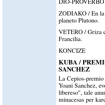
DIO-PROVERBO / Si
ZODIAKO / En la z
planeto Plutono.
VETERO / Griza ci
Francilia.
KONCIZE
KUBA / PREMI
SANCHEZ
La Cepios-premio p
Yoani Sanchez, evo
libereso", tale an
minacesas per kar