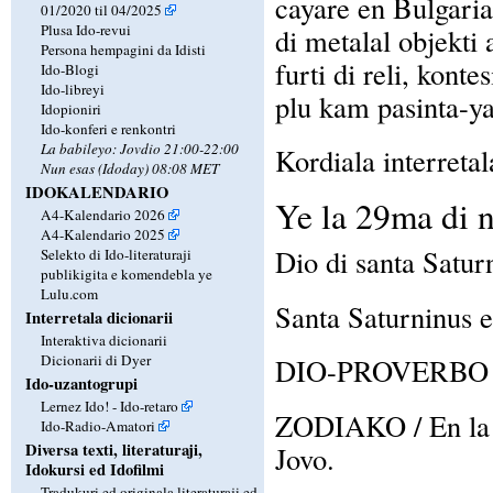
cayare en Bulgaria
01/2020 til 04/2025
Plusa Ido-revui
di metalal objekti a
Persona hempagini da Idisti
furti di reli, konte
Ido-Blogi
Ido-libreyi
plu kam pasinta-ya
Idopioniri
Ido-konferi e renkontri
La babileyo: Jovdio 21:00-22:00
Kordiala interretal
Nun esas (Idoday) 08:08 MET
IDOKALENDARIO
Ye la 29ma di 
A4-Kalendario 2026
A4-Kalendario 2025
Dio di santa Satur
Selekto di Ido-literaturaji
publikigita e komendebla ye
Lulu.com
Santa Saturninus 
Interretala dicionarii
Interaktiva dicionarii
Dicionarii di Dyer
DIO-PROVERBO / E
Ido-uzantogrupi
Lernez Ido! - Ido-retaro
ZODIAKO / En la z
Ido-Radio-Amatori
Diversa texti, literaturaji,
Jovo.
Idokursi ed Idofilmi
Tradukuri ed originala literaturaji ed