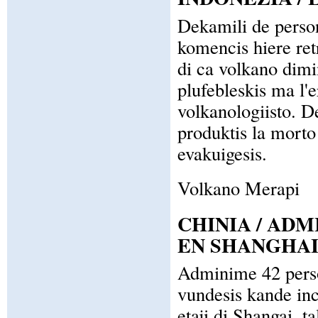
Dekamili de person
komencis hiere ret
di ca volkano dimin
plufebleskis ma l'er
volkanologiisto. D
produktis la morto
evakuigesis.
Volkano Merapi
CHINIA / ADM
EN SHANGHA
Adminime 42 person
vundesis kande inc
etaji di Shangai, t