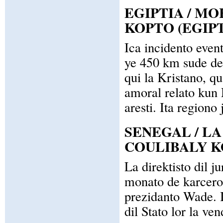
EGIPTIA / M
KOPTO (EGIP
Ica incidento even
ye 450 km sude de
qui la Kristano, qu
amoral relato kun 
aresti. Ita regiono 
SENEGAL / L
COULIBALY 
La direktisto dil
monato de karcero-
prezidanto Wade. I
dil Stato lor la ve