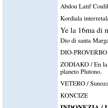
Abdou Latif Couli
Kordiala interretal
Ye la 16ma di 
Dio di santa Marga
DIO-PROVERBO / Ta
ZODIAKO / En la z
planeto Plutono.
VETERO / Sunoza c
KONCIZE
INDONEZIA /