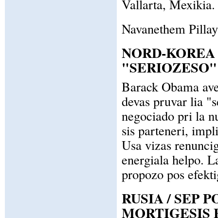
Vallarta, Mexikia.
Navanethem Pillay
NORD-KOREA 
"SERIOZESO"
Barack Obama avert
devas pruvar lia "s
negociado pri la n
sis parteneri, imp
Usa vizas renuncig
energiala helpo. L
propozo pos efekt
RUSIA / SEP 
MORTIGESIS 