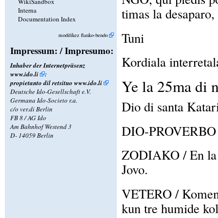
WikiSandbox
timas la desaparo,
Interna
Documentation Index
Tuni
modifikez flanko-bendo
Impressum: / Impresumo:
Kordiala interretal
Inhaber der Internetpräsenz
www.ido.li
:
Ye la 25ma di 
propietanto dil retsituo
www.ido.li
Deutsche Ido-Gesellschaft e.V.
Germana Ido-Societo r.a.
Dio di santa Katar
c/o ver.di Berlin
FB 8 / AG Ido
DIO-PROVERBO / Ta
Am Bahnhof Westend 3
D- 14059 Berlin
ZODIAKO / En la z
Jovo.
VETERO / Komence
kun tre humide kol