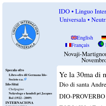
IDO • Linguo Inte
Universala • Neutr
English
Français
Novaji-Martigno
Novembr
Specala ofro
Ye la 30ma di 
Libro-ofro dil Germana Ido-
Societo r.a.
Dio di santa Andre
Ido-Situi
Chefpagino
Nekrologo e kondoli pri Jacques
DIO-PROVERBO / E
Bol (1922 - 2009)
INTERNACIONA