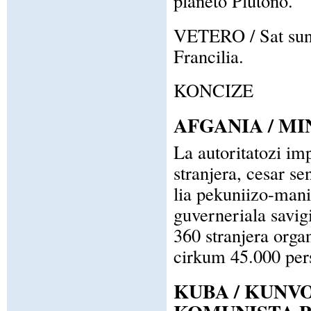
planeto Plutono.
VETERO / Sat suno
Francilia.
KONCIZE
AFGANIA / M
La autoritatozi im
stranjera, cesar sen
lia pekuniizo-mani
guverneriala savig
360 stranjera orga
cirkum 45.000 per
KUBA / KUNV