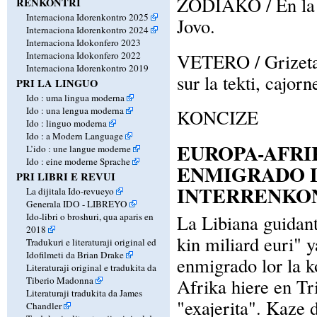
ZODIAKO / En la z
RENKONTRI
Internaciona Idorenkontro 2025
Jovo.
Internaciona Idorenkontro 2024
Internaciona Idokonfero 2023
Internaciona Idokonfero 2022
VETERO / Grizeta 
Internaciona Idorenkontro 2019
sur la tekti, cajorn
PRI LA LINGUO
Ido : uma lingua moderna
Ido : una lengua moderna
KONCIZE
Ido : linguo moderna
Ido : a Modern Language
EUROPA-AFRIK
L’ido : une langue moderne
Ido : eine moderne Sprache
ENMIGRADO 
PRI LIBRI E REVUI
INTERRENKO
La dijitala Ido-revueyo
Generala IDO - LIBREYO
Ido-libri o broshuri, qua aparis en
La Libiana guidan
2018
kin miliard euri" 
Tradukuri e literaturaji original ed
Idofilmeti da Brian Drake
enmigrado lor la k
Literaturaji original e tradukita da
Tiberio Madonna
Afrika hiere en Tr
Literaturaji tradukita da James
"exajerita". Kaze d
Chandler