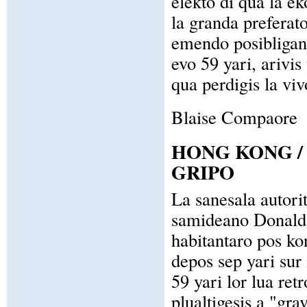
elekto di qua la e
la granda preferat
emendo posibligant
evo 59 yari, arivis
qua perdigis la vi
Blaise Compaore
HONG KONG /
GRIPO
La sanesala autori
samideano Donald G
habitantaro pos ko
depos sep yari sur 
59 yari lor lua re
plualtigesis a "gra