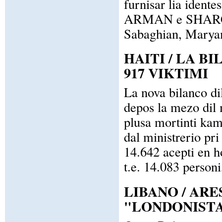
furnisar lia idente
ARMAN e SHARGH ra
Sabaghian, Marya
HAITI / LA B
917 VIKTIMI
La nova bilanco di
depos la mezo dil 
plusa mortinti kam 
dal ministrerio pri
14.642 acepti en h
t.e. 14.083 personi,
LIBANO / AR
"LONDONIST