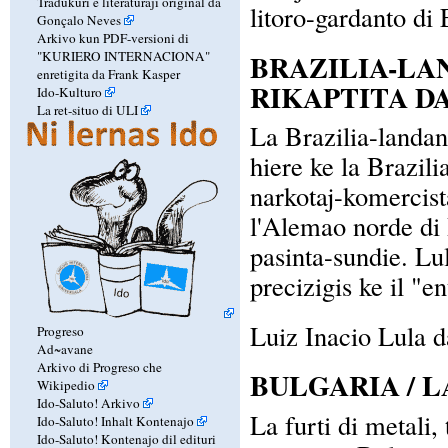
Tradukuri e literaturaji original da
litoro-gardanto di
Gonçalo Neves
Arkivo kun PDF-versioni di
BRAZILIA-LAN
"KURIERO INTERNACIONA"
enretigita da Frank Kasper
RIKAPTITA D
Ido-Kulturo
La ret-situo di ULI
La Brazilia-landan
hiere ke la Brazili
narkotaj-komercista
l'Alemao norde di R
pasinta-sundie. Lul
precizigis ke il "e
Luiz Inacio Lula d
Progreso
Ad~avane
Arkivo di Progreso che
BULGARIA / L
Wikipedio
Ido-Saluto! Arkivo
La furti di metali, 
Ido-Saluto! Inhalt Kontenajo
Ido-Saluto! Kontenajo dil edituri