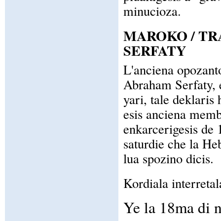
minucioza.
MAROKO / T
SERFATY
L'anciena opozanto
Abraham Serfaty, e
yari, tale deklaris
esis anciena memb
enkarcerigesis de 
saturdie che la He
lua spozino dicis.
Kordiala interretal
Ye la 18ma di 