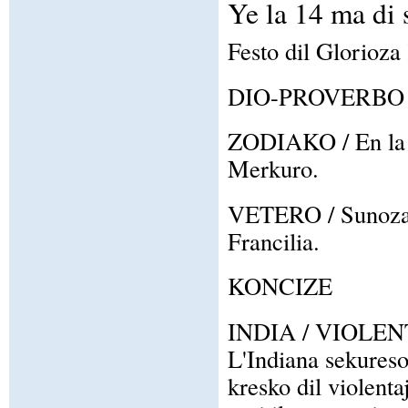
Ye la 14 ma di
Festo dil Glorioza
DIO-PROVERBO / A
ZODIAKO / En la z
Merkuro.
VETERO / Sunoza c
Francilia.
KONCIZE
INDIA / VIOLE
L'Indiana sekureso
kresko dil violenta