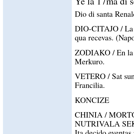
Ye la 17ma di 
Dio di santa Renal
DIO-CITAJO / La 
qua recevas. (Nap
ZODIAKO / En la z
Merkuro.
VETERO / Sat suno
Francilia.
KONCIZE
CHINIA / MORT
NUTRIVALA SE
Ita decido eventas 