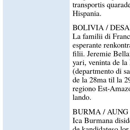
transportis quarad
Hispania.
BOLIVIA / DES
La familii di Franc
esperante renkontrar
filii. Jeremie Bell
yari, veninta de l
(departmento di s
de la 28ma til la 
regiono Est-Amazon
lando.
BURMA / AUNG
Ica Burmana diside
de kandidateso lor 