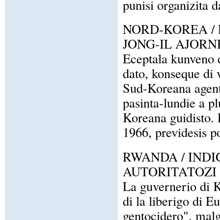
punisi organizita d
NORD-KOREA / 
JONG-IL AJORN
Eceptala kunveno di
dato, konseque di v
Sud-Koreana agent
pasinta-lundie a p
Koreana guidisto. 
1966, previdesis p
RWANDA / IND
AUTORITATOZI
La guvernerio di K
di la liberigo di
gentocidero", malg