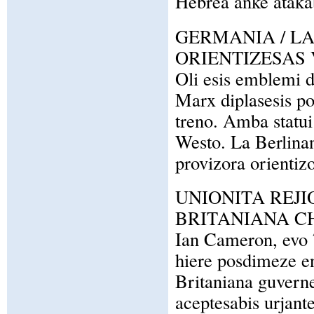
Hebrea anke atakab
GERMANIA / LA
ORIENTIZESAS
Oli esis emblemi di
Marx diplasesis por
treno. Amba statu
Westo. La Berlinan
provizora orientizo
UNIONITA REJI
BRITANIANA C
Ian Cameron, evo 7
hiere posdimeze en
Britaniana guverne
aceptesabis urjant