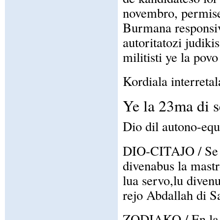
novembro, permises
Burmana responsivi
autoritatozi judiki
militisti ye la povo
Kordiala interretal
Ye la 23ma di 
Dio dil autono-equ
DIO-CITAJO / Se Hi
divenabus la mastr
lua servo,lu diven
rejo Abdallah di S
ZODIAKO / En la z