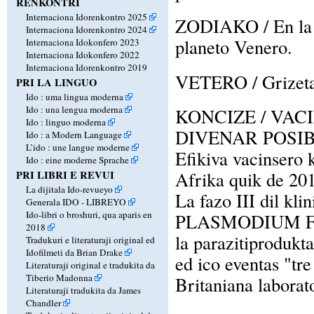
RENKONTRI
Internaciona Idorenkontro 2025
ZODIAKO / En la z
Internaciona Idorenkontro 2024
planeto Venero.
Internaciona Idokonfero 2023
Internaciona Idokonfero 2022
Internaciona Idorenkontro 2019
VETERO / Grizeta c
PRI LA LINGUO
Ido : uma lingua moderna
Ido : una lengua moderna
KONCIZE / VA
Ido : linguo moderna
DIVENAR POSI
Ido : a Modern Language
L’ido : une langue moderne
Efikiva vacinsero 
Ido : eine moderne Sprache
Afrika quik de 201
PRI LIBRI E REVUI
La dijitala Ido-revueyo
La fazo III dil kli
Generala IDO - LIBREYO
Ido-libri o broshuri, qua aparis en
PLASMODIUM FAL
2018
la parazitiprodukta
Tradukuri e literaturaji original ed
Idofilmeti da Brian Drake
ed ico eventas "tr
Literaturaji original e tradukita da
Tiberio Madonna
Britaniana labora
Literaturaji tradukita da James
Chandler