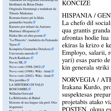
KONCIZE
Idofilmeti da Brian Drake
Originala literaturaji e tradukuri da
HISPANIA / GE
Tiberio Madonna
Koreana kurso pri la Idala
La chefo dil socia
gramatiko bazala
Kurseto por infanti da Antonio
qua grantis granda
Martinez (Hispania)
afrontas hodie lua
Haiku Ido ed altra poemi
"La Princeto", tradukita da Fernando
ekiras la krizo e 
Tejon
Kompleta Gramatiko Detaloza
Employo, salarii, re
Universala metodo
yari) esas parto de
Pesch Radikaro
Nevez SIL
kin generala striki
Nova vorti (1988-2002)
Nova vorti (1988)-
Wiki
-
html
Nova vorti (2002)-
Wiki
-
html
NORVEGIA / A
Nia justifiko
LA MISTERIO DI VALO
Irakana Kurdo, pro
BOSCOMBE
suspektesas prepari
Wilhelm Ostwald
La Biblioteko di Babel
projetabis atako 
Historio di nia linguo (da prof. Otto
Jespersen)
POSTEN, olqua esas