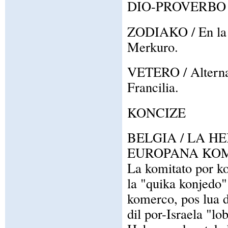
DIO-PROVERBO / F
ZODIAKO / En la z
Merkuro.
VETERO / Alternan
Francilia.
KONCIZE
BELGIA / LA 
EUROPANA KOM
La komitato por ko
la "quika konjedo"
komerco, pos lua di
dil por-Israela "