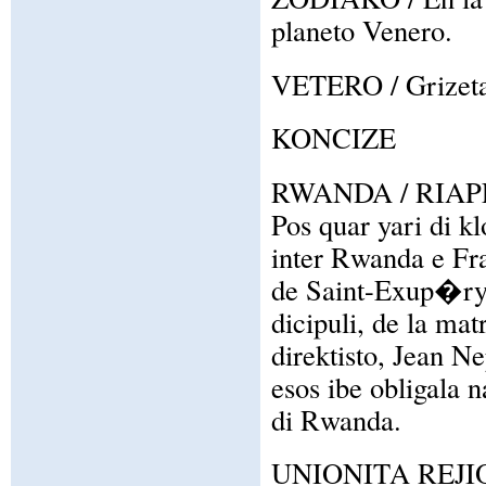
planeto Venero.
VETERO / Grizeta c
KONCIZE
RWANDA / RIAP
Pos quar yari di kl
inter Rwanda e Fra
de Saint-Exup�ry d
dicipuli, de la matr
direktisto, Jean 
esos ibe obligala 
di Rwanda.
UNIONITA REJI