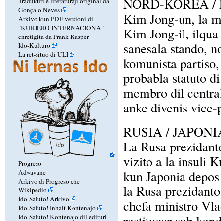
NORD-KOREA /
Tradukuri e literaturaji original da
Gonçalo Neves
Kim Jong-un, la m
Arkivo kun PDF-versioni di
"KURIERO INTERNACIONA"
Kim Jong-il, ilqua
enretigita da Frank Kasper
sanesala stando, no
Ido-Kulturo
La ret-situo di ULI
komunista partiso, 
probabla statuto d
membro dil central
anke divenis vice-p
RUSIA / JAPON
La Rusa prezidanto
vizito a la insuli K
Progreso
kun Japonia depos
Ad~avane
Arkivo di Progreso che
la Rusa prezidanto
Wikipedio
Ido-Saluto! Arkivo
chefa ministro Vl
Ido-Saluto! Inhalt Kontenajo
restitucar sub kond
Ido-Saluto! Kontenajo dil edituri