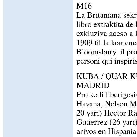
M16
La Britaniana sekr
libro extraktita de 
exkluziva aceso a l
1909 til la komenc
Bloomsbury, il pro
personi qui inspiri
KUBA / QUAR 
MADRID
Pro ke li liberiges
Havana, Nelson Mol
20 yari) Hector Ra
Gutierrez (26 yari
arivos en Hispani