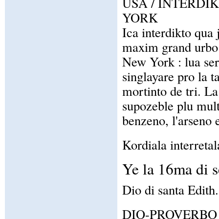
USA / INTERDI
YORK
Ica interdikto qua j
maxim grand urbo d
New York : lua se
singlayare pro la 
mortinto de tri. L
supozeble plu mult
benzeno, l'arseno 
Kordiala interretal
Ye la 16ma di 
Dio di santa Edith.
DIO-PROVERBO / Al