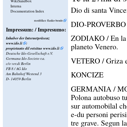
WikiSandbox
Interna
Dio di santa Vince
Documentation Index
modifikez flanko-bendo
DIO-PROVERBO / P
Impressum: / Impresumo:
ZODIAKO / En la z
Inhaber der Internetpräsenz
www.ido.li
:
planeto Venero.
propietanto dil retsituo
www.ido.li
Deutsche Ido-Gesellschaft e.V.
VETERO / Griza e 
Germana Ido-Societo r.a.
c/o ver.di Berlin
FB 8 / AG Ido
KONCIZE
Am Bahnhof Westend 3
D- 14059 Berlin
GERMANIA / M
Polona autobuso tur
sur automobilal ch
e-du personi perisi
tre grave. Segun l