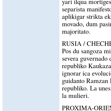
yari ilqua mortiges
separista manifest
aplikigar strikta e
movado, dum pasin
majoritato.
RUSIA / CHECH
Pos du sangoza mil
severa guvernado d
republiko Kaukaza
ignorar ica evoluci
guidanto Ramzan 
republiko. La unesm
la mulieri.
PROXIMA-ORIE