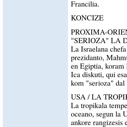
Francilia.
KONCIZE
PROXIMA-ORIEN
"SERIOZA" LA 
La Israelana chefa
prezidanto, Mahmud
en Egiptia, koram l
Ica diskuti, qui es
kom "serioza" dal
USA / LA TROP
La tropikala tempes
oceano, segun la U
ankore rangizesis e