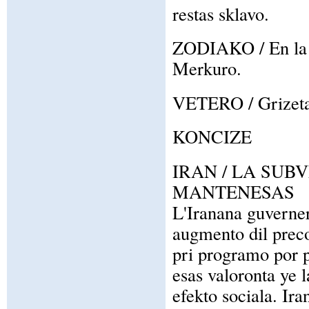
restas sklavo.
ZODIAKO / En la z
Merkuro.
VETERO / Grizeta c
KONCIZE
IRAN / LA SUB
MANTENESAS
L'Iranana guverne
augmento dil preco
pri programo por 
esas valoronta ye 
efekto sociala. Ira