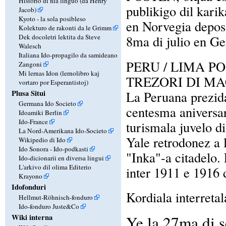
Historio di nia linguo (da Henry
publikigo dil kari
Jacob)
Kyoto - la sola posibleso
en Norvegia depos 1
Kolekturo de rakonti da le Grimm
Dek docoletri lektita da Steve
8ma di julio en G
Walesch
Italiana Ido-propagilo da samideano
PERU / LIMA P
Zangoni
Mi lernas Idon (lernolibro kaj
TREZORI DI M
vortaro por Esperantistoj)
La Peruana prezida
Plusa Situi
Germana Ido Societo
centesma aniversar
Idoamiki Berlin
Ido-France
turismala juvelo di
La Nord-Amerikana Ido-Societo
Yale retrodonez a l
Wikipedio di Ido
Ido Sonora - Ido-podkasti
"Inka"-a citadelo.
Ido-dicionarii en diversa lingui
L'arkivo dil olima Editerio
inter 1911 e 1916
Krayono
Idofonduri
Kordiala interretal
Hellmut-Röhnisch-fonduro
Ido-fonduro Juste&Co
Ye la 27ma di 
Wiki interna