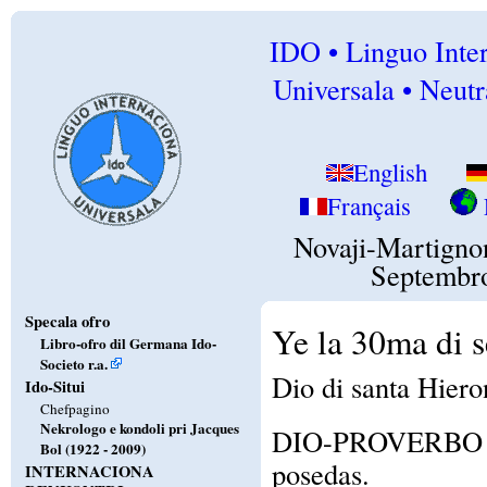
IDO • Linguo Inte
Universala • Neutr
English
Français
Novaji-Martigno
Septembr
Specala ofro
Ye la 30ma di 
Libro-ofro dil Germana Ido-
Societo r.a.
Dio di santa Hier
Ido-Situi
Chefpagino
Nekrologo e kondoli pri Jacques
DIO-PROVERBO / A
Bol (1922 - 2009)
posedas.
INTERNACIONA