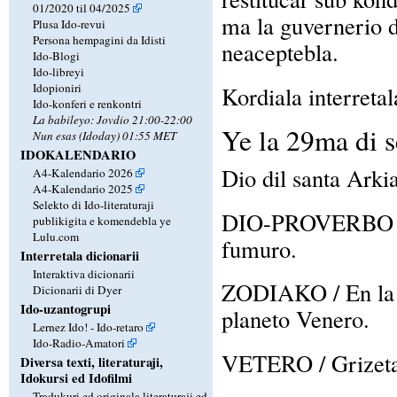
01/2020 til 04/2025
ma la guvernerio d
Plusa Ido-revui
Persona hempagini da Idisti
neaceptebla.
Ido-Blogi
Ido-libreyi
Idopioniri
Kordiala interretal
Ido-konferi e renkontri
La babileyo: Jovdio 21:00-22:00
Ye la 29ma di 
Nun esas (Idoday) 01:55 MET
IDOKALENDARIO
Dio dil santa Arki
A4-Kalendario 2026
A4-Kalendario 2025
Selekto di Ido-literaturaji
DIO-PROVERBO / Mi
publikigita e komendebla ye
Lulu.com
fumuro.
Interretala dicionarii
Interaktiva dicionarii
ZODIAKO / En la z
Dicionarii di Dyer
Ido-uzantogrupi
planeto Venero.
Lernez Ido! - Ido-retaro
Ido-Radio-Amatori
VETERO / Grizeta c
Diversa texti, literaturaji,
Idokursi ed Idofilmi
Tradukuri ed originala literaturaji ed