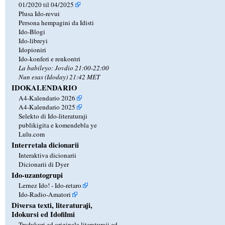
01/2020 til 04/2025
Plusa Ido-revui
Persona hempagini da Idisti
Ido-Blogi
Ido-libreyi
Idopioniri
Ido-konferi e renkontri
La babileyo: Jovdio 21:00-22:00
Nun esas (Idoday) 21:42 MET
IDOKALENDARIO
A4-Kalendario 2026
A4-Kalendario 2025
Selekto di Ido-literaturaji
publikigita e komendebla ye
Lulu.com
Interretala dicionarii
Interaktiva dicionarii
Dicionarii di Dyer
Ido-uzantogrupi
Lernez Ido! - Ido-retaro
Ido-Radio-Amatori
Diversa texti, literaturaji,
Idokursi ed Idofilmi
Tradukuri ed originala literaturaji ed