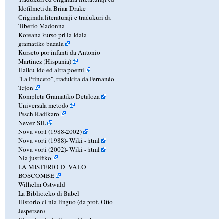
Idofilmeti da Brian Drake
Originala literaturaji e tradukuri da
Tiberio Madonna
Koreana kurso pri la Idala
gramatiko bazala
Kurseto por infanti da Antonio
Martinez (Hispania)
Haiku Ido ed altra poemi
"La Princeto", tradukita da Fernando
Tejon
Kompleta Gramatiko Detaloza
Universala metodo
Pesch Radikaro
Nevez SIL
Nova vorti (1988-2002)
Nova vorti (1988)-
Wiki
-
html
Nova vorti (2002)-
Wiki
-
html
Nia justifiko
LA MISTERIO DI VALO
BOSCOMBE
Wilhelm Ostwald
La Biblioteko di Babel
Historio di nia linguo (da prof. Otto
Jespersen)