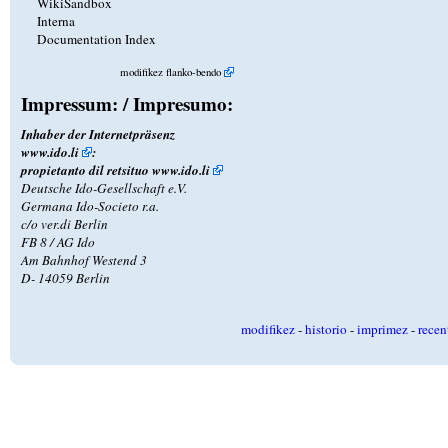
WikiSandbox
Interna
Documentation Index
modifikez flanko-bendo
Impressum: / Impresumo:
Inhaber der Internetpräsenz
www.ido.li
:
propietanto dil retsituo
www.ido.li
Deutsche Ido-Gesellschaft e.V.
Germana Ido-Societo r.a.
c/o ver.di Berlin
FB 8 / AG Ido
Am Bahnhof Westend 3
D- 14059 Berlin
modifikez
-
historio
-
imprimez
-
recen