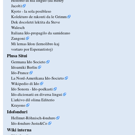
Historio di nia linguo (da Henry
Jacob)
Kyoto - la sola posibleso
Kolekturo de rakonti da le Grimm
Dek docoletri lektita da Steve
Walesch
Italiana Ido-propagilo da samideano
Zangoni
Mi lernas Idon (lernolibro kaj
vortaro por Esperantistoj)
Plusa Situi
Germana Ido Societo
Idoamiki Berlin
Ido-France
La Nord-Amerikana Ido-Societo
Wikipedio di Ido
Ido Sonora - Ido-podkasti
Ido-dicionarii en diversa lingui
L'arkivo dil olima Editerio
Krayono
Idofonduri
Hellmut-Röhnisch-fonduro
Ido-fonduro Juste&Co
Wiki interna