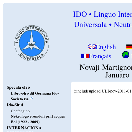
IDO • Linguo Inte
Universala • Neutr
English
Français
Novaji-Martigno
Januaro
Specala ofro
(:includeupload ULI/nov-2011-01.
Libro-ofro dil Germana Ido-
Societo r.a.
Ido-Situi
Chefpagino
Nekrologo e kondoli pri Jacques
Bol (1922 - 2009)
INTERNACIONA