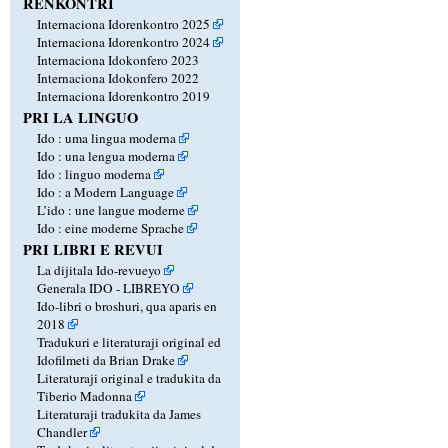
RENKONTRI
Internaciona Idorenkontro 2025
Internaciona Idorenkontro 2024
Internaciona Idokonfero 2023
Internaciona Idokonfero 2022
Internaciona Idorenkontro 2019
PRI LA LINGUO
Ido : uma lingua moderna
Ido : una lengua moderna
Ido : linguo moderna
Ido : a Modern Language
L’ido : une langue moderne
Ido : eine moderne Sprache
PRI LIBRI E REVUI
La dijitala Ido-revueyo
Generala IDO - LIBREYO
Ido-libri o broshuri, qua aparis en
2018
Tradukuri e literaturaji original ed
Idofilmeti da Brian Drake
Literaturaji original e tradukita da
Tiberio Madonna
Literaturaji tradukita da James
Chandler