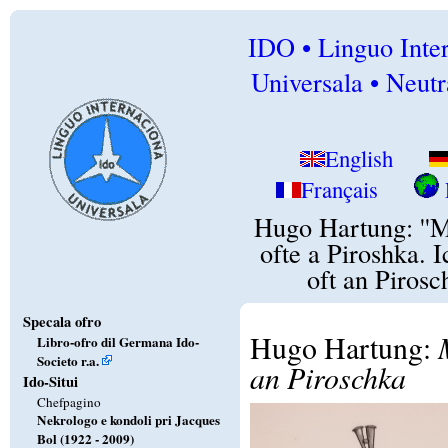
IDO • Linguo Inte
Universala • Neutr
English
Français
Hugo Hartung: ''
ofte a Piroshka. 
oft an Pirosc
Specala ofro
Hugo Hartung:
Libro-ofro dil Germana Ido-
Societo r.a.
an Piroschka
Ido-Situi
Chefpagino
Nekrologo e kondoli pri Jacques
Bol (1922 - 2009)