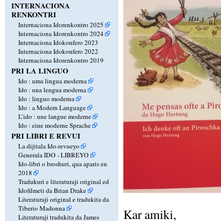
INTERNACIONA
RENKONTRI
Internaciona Idorenkontro 2025
Internaciona Idorenkontro 2024
Internaciona Idokonfero 2023
Internaciona Idokonfero 2022
Internaciona Idorenkontro 2019
PRI LA LINGUO
Ido : uma lingua moderna
Ido : una lengua moderna
Ido : linguo moderna
Ido : a Modern Language
L’ido : une langue moderne
Ido : eine moderne Sprache
PRI LIBRI E REVUI
La dijitala Ido-revueyo
Generala IDO - LIBREYO
Ido-libri o broshuri, qua aparis en
2018
Tradukuri e literaturaji original ed
Idofilmeti da Brian Drake
Literaturaji original e tradukita da
Tiberio Madonna
Kar amiki,
Literaturaji tradukita da James