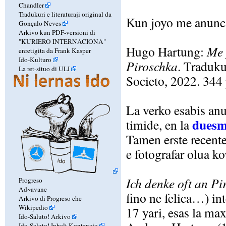
Chandler
Tradukuri e literaturaji original da
Kun joyo me anuncas
Gonçalo Neves
Arkivo kun PDF-versioni di
"KURIERO INTERNACIONA"
Hugo Hartung:
Me 
enretigita da Frank Kasper
Ido-Kulturo
Piroschka
. Traduk
La ret-situo di ULI
Societo, 2022. 344 p
La verko esabis anu
duesm
timide, en la
Tamen erste recente
e fotografar olua ko
Ich denke oft an Pi
Progreso
Ad~avane
fino ne felica…) in
Arkivo di Progreso che
Wikipedio
17 yari, esas la m
Ido-Saluto! Arkivo
Ido-Saluto! Inhalt Kontenajo