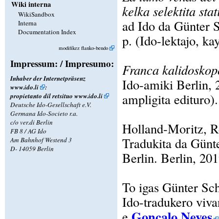
Wiki interna
kelka selektita sta
WikiSandbox
ad Ido da Günter 
Interna
Documentation Index
p. (Ido-lektajo, ka
modifikez flanko-bendo
Impressum: / Impresumo:
Franca kalidoskop
Inhaber der Internetpräsenz
Ido-amiki Berlin, 2
www.ido.li
:
ampligita edituro).
propietanto dil retsituo
www.ido.li
Deutsche Ido-Gesellschaft e.V.
Germana Ido-Societo r.a.
c/o ver.di Berlin
Holland-Moritz, R
FB 8 / AG Ido
Tradukita da Günt
Am Bahnhof Westend 3
D- 14059 Berlin
Berlin. Berlin, 201
To igas Günter Sc
Ido-tradukero viv
Gonçalo Neves
e