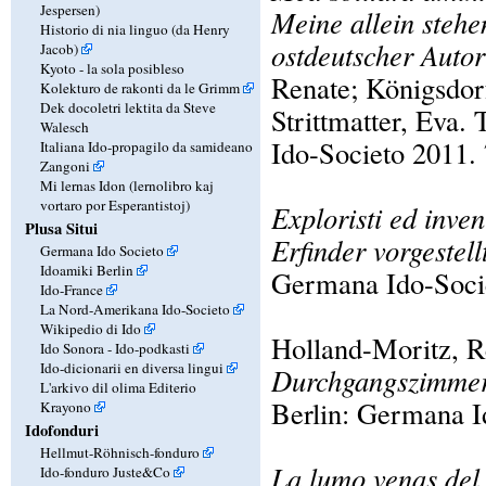
Jespersen)
Meine allein steh
Historio di nia linguo (da Henry
ostdeutscher Auto
Jacob)
Kyoto - la sola posibleso
Renate; Königsdor
Kolekturo de rakonti da le Grimm
Dek docoletri lektita da Steve
Strittmatter, Eva
Walesch
Ido-Societo 2011. 7
Italiana Ido-propagilo da samideano
Zangoni
Mi lernas Idon (lernolibro kaj
vortaro por Esperantistoj)
Exploristi ed inve
Plusa Situi
Erfinder vorgestel
Germana Ido Societo
Idoamiki Berlin
Germana Ido-Societ
Ido-France
La Nord-Amerikana Ido-Societo
Wikipedio di Ido
Holland-Moritz, R
Ido Sonora - Ido-podkasti
Ido-dicionarii en diversa lingui
Durchgangszimme
L'arkivo dil olima Editerio
Berlin: Germana Id
Krayono
Idofonduri
Hellmut-Röhnisch-fonduro
La lumo venas del 
Ido-fonduro Juste&Co