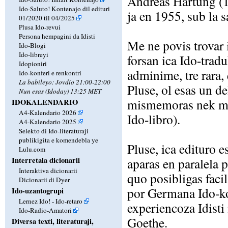
Andreas Hartung (1
Ido-Saluto! Kontenajo dil edituri
ja en 1955, sub la
01/2020 til 04/2025
Plusa Ido-revui
Persona hempagini da Idisti
Me ne povis trovar i
Ido-Blogi
Ido-libreyi
forsan ica Ido-tra
Idopioniri
adminime, tre rara,
Ido-konferi e renkontri
La babileyo: Jovdio 21:00-22:00
Pluse, ol esas un d
Nun esas (Idoday) 13:25 MET
mismemoras nek mis
IDOKALENDARIO
A4-Kalendario 2026
Ido-libro).
A4-Kalendario 2025
Selekto di Ido-literaturaji
publikigita e komendebla ye
Pluse, ica edituro e
Lulu.com
Interretala dicionarii
aparas en paralela p
Interaktiva dicionarii
quo posibligas faci
Dicionarii di Dyer
por Germana Ido-ko
Ido-uzantogrupi
Lernez Ido! - Ido-retaro
experiencoza Idisti
Ido-Radio-Amatori
Goethe.
Diversa texti, literaturaji,