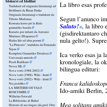
Idokursi ed Idofilmi
La libro esas prof
Tradukuri ed originala literaturaji ed
Idofilmeti da Brian Drake
Originala literaturaji e tradukuri da
Segun l’anunco im
Tiberio Madonna
Koreana kurso pri la Idala
Saluto!
, la libr
gramatiko bazala
(gisdirektantaro c
Kurseto por infanti da Antonio
Martinez (Hispania)
nula gelto!). Supre
Haiku Ido ed altra poemi
"La Princeto", tradukita da Fernando
Tejon
Ica verko esas ja 
Kompleta Gramatiko Detaloza
Universala metodo
kronologiale, la ok
Pesch Radikaro
Nevez SIL
bilingua edituri:
Nova vorti (1988-2002)
Nova vorti (1988)-
Wiki
-
html
Nova vorti (2002)-
Wiki
-
html
Franca kalidoskop
Nia justifiko
LA MISTERIO DI VALO
Ido-amiki Berlin, 2
BOSCOMBE
Wilhelm Ostwald
La Biblioteko di Babel
Mea solitara amiki
Historio di nia linguo (da prof. Otto