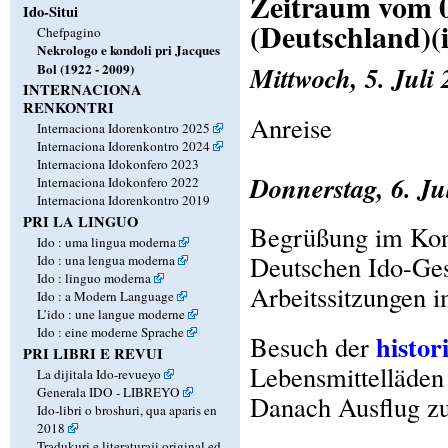
Zeitraum vom 05
Ido-Situi
(Deutschland)(
Chefpagino
Nekrologo e kondoli pri Jacques
Bol (1922 - 2009)
Mittwoch, 5. Juli
INTERNACIONA
RENKONTRI
Anreise
Internaciona Idorenkontro 2025
Internaciona Idorenkontro 2024
Internaciona Idokonfero 2023
Donnerstag, 6. Ju
Internaciona Idokonfero 2022
Internaciona Idorenkontro 2019
PRI LA LINGUO
Begrüßung im Kon
Ido : uma lingua moderna
Deutschen Ido-Ges
Ido : una lengua moderna
Ido : linguo moderna
Arbeitssitzungen 
Ido : a Modern Language
L’ido : une langue moderne
Ido : eine moderne Sprache
histor
Besuch der
PRI LIBRI E REVUI
Lebensmittelläden
La dijitala Ido-revueyo
Generala IDO - LIBREYO
Danach Ausflug 
Ido-libri o broshuri, qua aparis en
2018
Tradukuri e literaturaji original ed