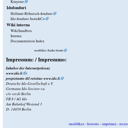
Krayono
Idofonduri
Hellmut-Röhnisch-fonduro
Ido-fonduro Juste&Co
Wiki interna
WikiSandbox
Interna
Documentation Index
modifikez flanko-bendo
Impressum: / Impresumo:
Inhaber der Internetpräsenz
www.ido.li
:
propietanto dil retsituo
www.ido.li
Deutsche Ido-Gesellschaft e.V.
Germana Ido-Societo r.a.
c/o ver.di Berlin
FB 8 / AG Ido
Am Bahnhof Westend 3
D- 14059 Berlin
modifikez
-
historio
-
imprimez
-
recen