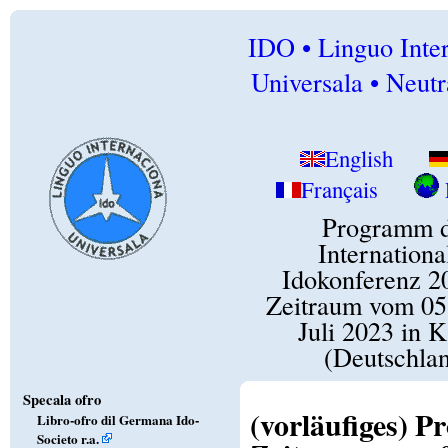
IDO • Linguo Inte
Universala • Neutr
English
Français
Programm 
Internationa
Idokonferenz 2
Zeitraum vom 05.
Juli 2023 in K
(Deutschla
Specala ofro
(vorläufiges) 
Libro-ofro dil Germana Ido-
Societo r.a.