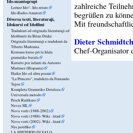
Ido-uzantogrupi
zahlreiche Teilne
Lernez Ido! - Ido-retaro
begrüßen zu könne
Ido-Radio-Amatori
Diversa texti, literaturaji,
Mit freundschaftl
Idokursi ed Idofilmi
Tradukuri ed originala literaturaji ed
Idofilmeti da Brian Drake
Dieter Schmidtc
Originala literaturaji e tradukuri da
Tiberio Madonna
Chef-Organisator 
Koreana kurso pri la Idala
gramatiko bazala
Kurseto por infanti da Antonio
Martinez (Hispania)
Haiku Ido ed altra poemi
"La Princeto", tradukita da Fernando
Tejon
Kompleta Gramatiko Detaloza
Universala metodo
Pesch Radikaro
Nevez SIL
Nova vorti (1988-2002)
Nova vorti (1988)-
Wiki
-
html
Nova vorti (2002)-
Wiki
-
html
Nia justifiko
LA MISTERIO DI VALO