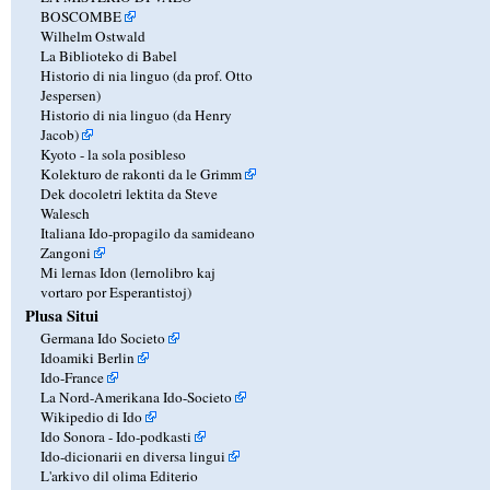
BOSCOMBE
Wilhelm Ostwald
La Biblioteko di Babel
Historio di nia linguo (da prof. Otto
Jespersen)
Historio di nia linguo (da Henry
Jacob)
Kyoto - la sola posibleso
Kolekturo de rakonti da le Grimm
Dek docoletri lektita da Steve
Walesch
Italiana Ido-propagilo da samideano
Zangoni
Mi lernas Idon (lernolibro kaj
vortaro por Esperantistoj)
Plusa Situi
Germana Ido Societo
Idoamiki Berlin
Ido-France
La Nord-Amerikana Ido-Societo
Wikipedio di Ido
Ido Sonora - Ido-podkasti
Ido-dicionarii en diversa lingui
L'arkivo dil olima Editerio