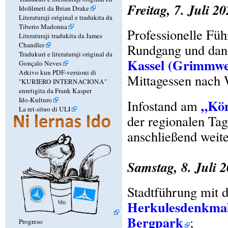
Freitag, 7. Juli 2
Idofilmeti da Brian Drake
Literaturaji original e tradukita da
Tiberio Madonna
Professionelle Fü
Literaturaji tradukita da James
Chandler
Rundgang und dan
Tradukuri e literaturaji original da
Kassel (Grimmwe
Gonçalo Neves
Arkivo kun PDF-versioni di
Mittagessen nach
"KURIERO INTERNACIONA"
enretigita da Frank Kasper
Ido-Kulturo
„Kön
Infostand am
La ret-situo di ULI
der regionalen Ta
anschließend weit
Samstag, 8. Juli 
Stadtführung mit
Herkulesdenkma
Bergpark
;
Progreso