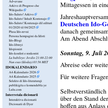
Ad~avane
Mittagessen in ei
Arkivo di Progreso che
Wikipedio
Ido-Saluto! Arkivo
Jahreshauptversam
Ido-Saluto! Inhalt Kontenajo
Deutschen Ido-Ges
Ido-Saluto! Kontenajo dil edituri
01/2020 til 04/2025
danach gemeinsam
Plusa Ido-revui
Persona hempagini da Idisti
Am Abend Abschlu
Ido-Blogi
Ido-libreyi
Idopioniri
Sonntag, 9. Juli 
Ido-konferi e renkontri
La babileyo: Jovdio 21:00-22:00
Nun esas (Idoday) 03:56 MET
Abreise oder weit
IDOKALENDARIO
A4-Kalendario 2026
Für weitere Frage
A4-Kalendario 2025
Selekto di Ido-literaturaji
publikigita e komendebla ye
Selbstverständlich
Lulu.com
Interretala dicionarii
über den Stand de
Interaktiva dicionarii
hoffen aus Anlass 
Dicionarii di Dyer