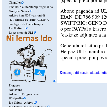
(specala preci por la p
Chandler
Tradukuri e literaturaji original da
Abono pagenda ad UL
Gonçalo Neves
Arkivo kun PDF-versioni di
IBAN: DE 786 909 12
"KURIERO INTERNACIONA"
SWIFT/BIC: GENO D
enretigita da Frank Kasper
o per PAYPal a kasero
Ido-Kulturo
La ret-situo di ULI
(ca-kaze adjuntez a l
Generala ret-situo pri
Helpez ULI: membro-k
specala preci por povr
Kontenajo dil maxim aktuala edit
Progreso
Ad~avane
Arkivo di Progreso che
Wikipedio
Ido-Saluto! Arkivo
Ido-Saluto! Inhalt Kontenajo