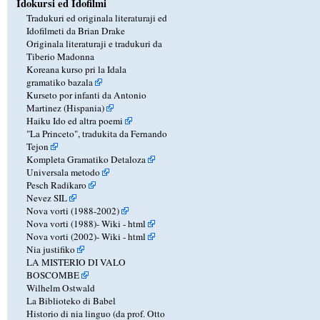
Idokursi ed Idofilmi
Tradukuri ed originala literaturaji ed
Idofilmeti da Brian Drake
Originala literaturaji e tradukuri da
Tiberio Madonna
Koreana kurso pri la Idala
gramatiko bazala
Kurseto por infanti da Antonio
Martinez (Hispania)
Haiku Ido ed altra poemi
"La Princeto", tradukita da Fernando
Tejon
Kompleta Gramatiko Detaloza
Universala metodo
Pesch Radikaro
Nevez SIL
Nova vorti (1988-2002)
Nova vorti (1988)-
Wiki
-
html
Nova vorti (2002)-
Wiki
-
html
Nia justifiko
LA MISTERIO DI VALO
BOSCOMBE
Wilhelm Ostwald
La Biblioteko di Babel
Historio di nia linguo (da prof. Otto