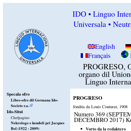
IDO • Linguo Inte
Universala • Neutr
English
Français
PROGRESO, Of
organo dil Union
Linguo Intern
Specala ofro
PROGRESO
Libro-ofro dil Germana Ido-
Societo r.a.
fondita da Louis Couturat, 1908
Ido-Situi
Numero 369 (SEPTE
Chefpagino
DECEMBRO 2017) Ko
Nekrologo e kondoli pri Jacques
Bol (1922 - 2009)
Vorto da la redaktero