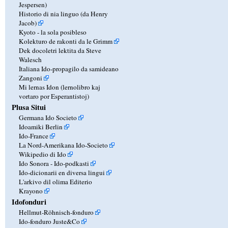
Jespersen)
Historio di nia linguo (da Henry
Jacob)
Kyoto - la sola posibleso
Kolekturo de rakonti da le Grimm
Dek docoletri lektita da Steve
Walesch
Italiana Ido-propagilo da samideano
Zangoni
Mi lernas Idon (lernolibro kaj
vortaro por Esperantistoj)
Plusa Situi
Germana Ido Societo
Idoamiki Berlin
Ido-France
La Nord-Amerikana Ido-Societo
Wikipedio di Ido
Ido Sonora - Ido-podkasti
Ido-dicionarii en diversa lingui
L'arkivo dil olima Editerio
Krayono
Idofonduri
Hellmut-Röhnisch-fonduro
Ido-fonduro Juste&Co