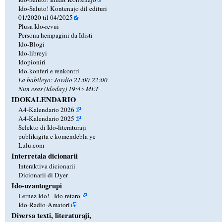
Ido-Saluto! Kontenajo dil edituri
01/2020 til 04/2025
Plusa Ido-revui
Persona hempagini da Idisti
Ido-Blogi
Ido-libreyi
Idopioniri
Ido-konferi e renkontri
La babileyo: Jovdio 21:00-22:00
Nun esas (Idoday) 19:45 MET
IDOKALENDARIO
A4-Kalendario 2026
A4-Kalendario 2025
Selekto di Ido-literaturaji
publikigita e komendebla ye
Lulu.com
Interretala dicionarii
Interaktiva dicionarii
Dicionarii di Dyer
Ido-uzantogrupi
Lernez Ido! - Ido-retaro
Ido-Radio-Amatori
Diversa texti, literaturaji,