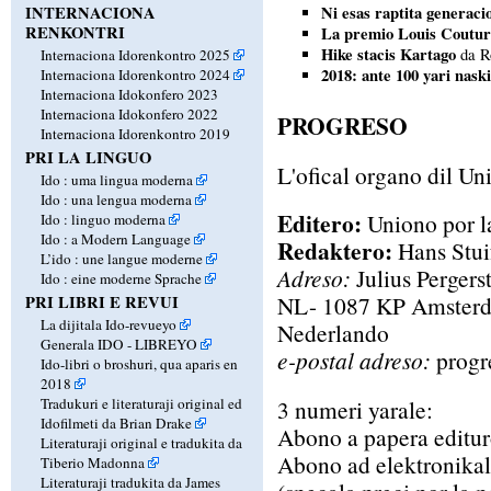
INTERNACIONA
Ni esas raptita generaci
RENKONTRI
La premio Louis Coutur
Hike stacis Kartago
da R
Internaciona Idorenkontro 2025
2018: ante 100 yari nask
Internaciona Idorenkontro 2024
Internaciona Idokonfero 2023
Internaciona Idokonfero 2022
PROGRESO
Internaciona Idorenkontro 2019
PRI LA LINGUO
L'ofical organo dil Un
Ido : uma lingua moderna
Ido : una lengua moderna
Editero:
Uniono por l
Ido : linguo moderna
Ido : a Modern Language
Redaktero:
Hans Stui
L’ido : une langue moderne
Adreso:
Julius Pergers
Ido : eine moderne Sprache
NL- 1087 KP Amster
PRI LIBRI E REVUI
La dijitala Ido-revueyo
Nederlando
Generala IDO - LIBREYO
e-postal adreso:
progr
Ido-libri o broshuri, qua aparis en
2018
3 numeri yarale:
Tradukuri e literaturaji original ed
Idofilmeti da Brian Drake
Abono a papera editu
Literaturaji original e tradukita da
Abono ad elektronikal
Tiberio Madonna
Literaturaji tradukita da James