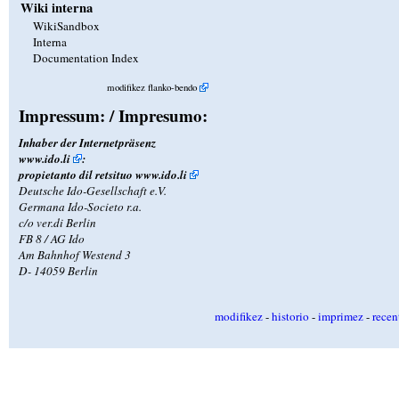
Wiki interna
WikiSandbox
Interna
Documentation Index
modifikez flanko-bendo
Impressum: / Impresumo:
Inhaber der Internetpräsenz
www.ido.li
:
propietanto dil retsituo
www.ido.li
Deutsche Ido-Gesellschaft e.V.
Germana Ido-Societo r.a.
c/o ver.di Berlin
FB 8 / AG Ido
Am Bahnhof Westend 3
D- 14059 Berlin
modifikez
-
historio
-
imprimez
-
recen