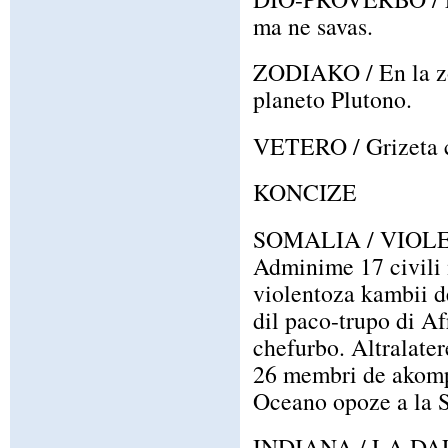
ma ne savas.
ZODIAKO / En la zo
planeto Plutono.
VETERO / Grizeta ci
KONCIZE
SOMALIA / VIO
Adminime 17 civili m
violentoza kambii de
dil paco-trupo di A
chefurbo. Altralate
26 membri de akompa
Oceano opoze a la S
INDIANA / LA D