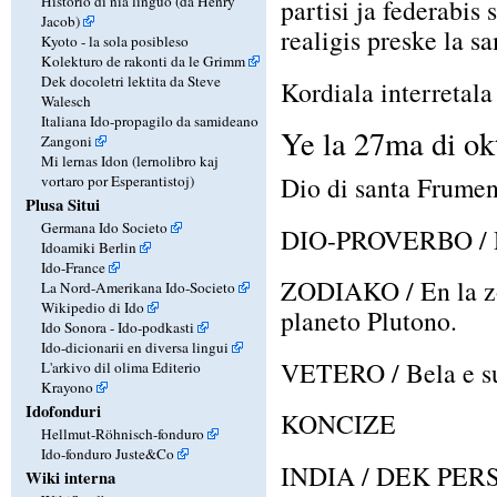
Historio di nia linguo (da Henry
partisi ja federabis
Jacob)
realigis preske la s
Kyoto - la sola posibleso
Kolekturo de rakonti da le Grimm
Dek docoletri lektita da Steve
Kordiala interretala 
Walesch
Italiana Ido-propagilo da samideano
Ye la 27ma di ok
Zangoni
Mi lernas Idon (lernolibro kaj
Dio di santa Frumen
vortaro por Esperantistoj)
Plusa Situi
Germana Ido Societo
DIO-PROVERBO / Dil
Idoamiki Berlin
Ido-France
ZODIAKO / En la zo
La Nord-Amerikana Ido-Societo
Wikipedio di Ido
planeto Plutono.
Ido Sonora - Ido-podkasti
Ido-dicionarii en diversa lingui
VETERO / Bela e sun
L'arkivo dil olima Editerio
Krayono
Idofonduri
KONCIZE
Hellmut-Röhnisch-fonduro
Ido-fonduro Juste&Co
INDIA / DEK PER
Wiki interna