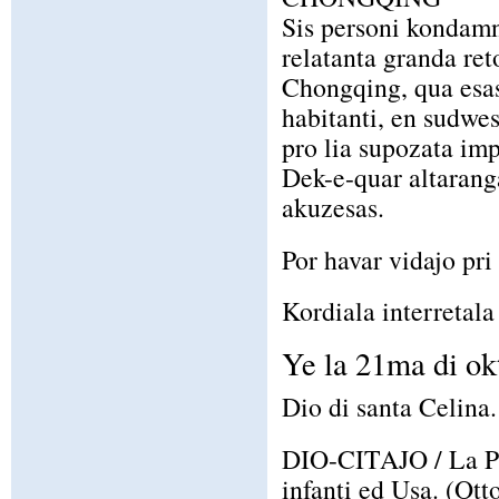
Sis personi kondamn
relatanta granda re
Chongqing, qua esa
habitanti, en sudwe
pro lia supozata imp
Dek-e-quar altaranga
akuzesas.
Por havar vidajo pri
Kordiala interretala 
Ye la 21ma di ok
Dio di santa Celina.
DIO-CITAJO / La Prov
infanti ed Usa. (Ot