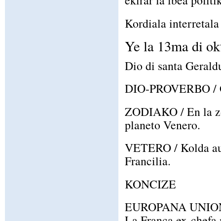
ekirar la ibea politi
Kordiala interretala 
Ye la 13ma di ok
Dio di santa Gerald
DIO-PROVERBO / Ol
ZODIAKO / En la zo
planeto Venero.
VETERO / Kolda autu
Francilia.
KONCIZE
EUROPANA UNIO
La Franca ex-chefa m