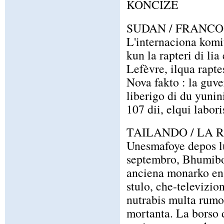
KONCIZE
SUDAN / FRANCO
L'internaciona komit
kun la rapteri di li
Lefèvre, ilqua rapte
Nova fakto : la guv
liberigo di du yuni
107 dii, elqui labor
TAILANDO / LA 
Unesmafoye depos lu
septembro, Bhumibol
anciena monarko en p
stulo, che-televizio
nutrabis multa rumor
mortanta. La borso 