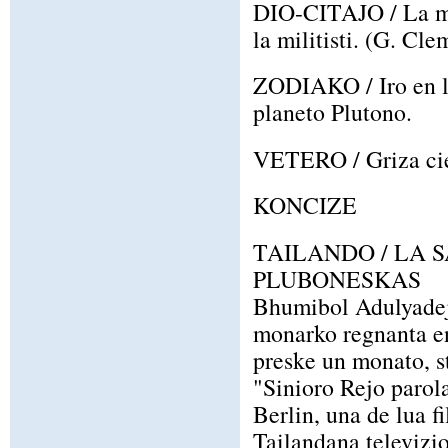
DIO-CITAJO / La mil
la militisti. (G. Cl
ZODIAKO / Iro en la
planeto Plutono.
VETERO / Griza ciel
KONCIZE
TAILANDO / LA 
PLUBONESKAS
Bhumibol Adulyadej,
monarko regnanta en
preske un monato, s
"Sinioro Rejo parola
Berlin, una de lua fi
Tailandana televizio