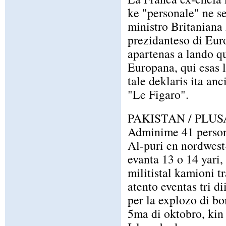
ke "personale" ne se
ministro Britaniana
prezidanteso di Euro
apartenas a lando q
Europana, qui esas 
tale deklaris ita anc
"Le Figaro".
PAKISTAN / PLU
Adminime 41 personi 
Al-puri en nordwest
evanta 13 o 14 yari,
militistal kamioni t
atento eventas tri d
per la explozo di b
5ma di oktobro, ki