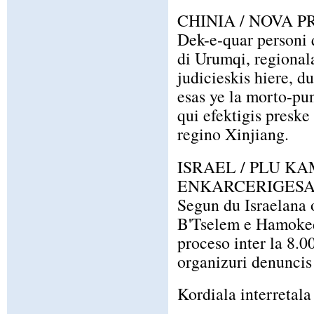
CHINIA / NOVA P
Dek-e-quar personi q
di Urumqi, regional
judicieskis hiere, d
esas ye la morto-pun
qui efektigis preske
regino Xinjiang.
ISRAEL / PLU K
ENKARCERIGESA
Segun du Israelana 
B'Tselem e Hamoked,
proceso inter la 8.0
organizuri denuncis
Kordiala interretala 