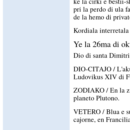
ke la cirki e bestii
pri la perdo di ula f
de la hemo di privat
Kordiala interretala 
Ye la 26ma di ok
Dio di santa Dimitri
DIO-CITAJO / L'akura
Ludovikus XIV di F
ZODIAKO / En la zo
planeto Plutono.
VETERO / Blua e su
cajorne, en Francili