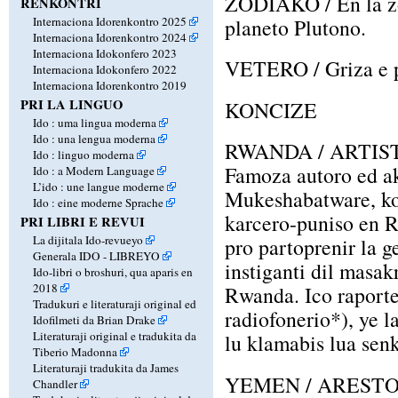
ZODIAKO / En la zo
RENKONTRI
planeto Plutono.
Internaciona Idorenkontro 2025
Internaciona Idorenkontro 2024
Internaciona Idokonfero 2023
VETERO / Griza e pl
Internaciona Idokonfero 2022
Internaciona Idorenkontro 2019
PRI LA LINGUO
KONCIZE
Ido : uma lingua moderna
Ido : una lengua moderna
RWANDA / ARTI
Ido : linguo moderna
Famoza autoro ed a
Ido : a Modern Language
L’ido : une langue moderne
Mukeshabatware, ko
Ido : eine moderne Sprache
karcero-puniso en 
PRI LIBRI E REVUI
La dijitala Ido-revueyo
pro partoprenir la g
Generala IDO - LIBREYO
instiganti dil masak
Ido-libri o broshuri, qua aparis en
2018
Rwanda. Ico raporte
Tradukuri e literaturaji original ed
radiofonerio*), ye l
Idofilmeti da Brian Drake
Literaturaji original e tradukita da
lu klamabis lua sen
Tiberio Madonna
Literaturaji tradukita da James
YEMEN / ARESTO
Chandler