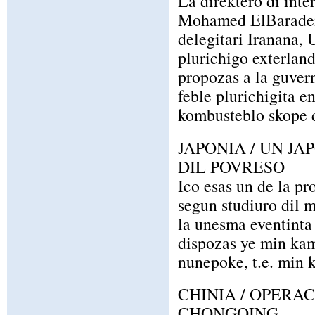
La direktero di inte
Mohamed ElBaradei, 
delegitari Iranana, 
plurichigo exterlande
propozas a la guvern
feble plurichigita en
kombusteblo skope d
JAPONIA / UN JA
DIL POVRESO
Ico esas un de la pr
segun studiuro dil m
la unesma eventinta
dispozas ye min kam
nunepoke, t.e. min 
CHINIA / OPERA
CHONGQING