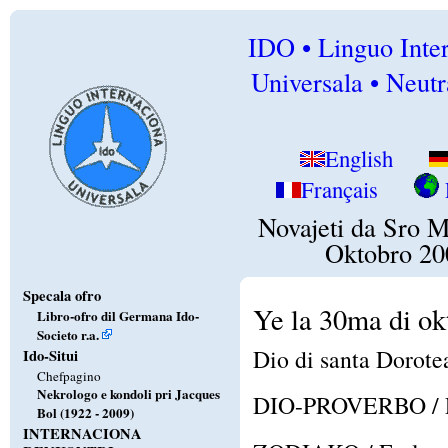
IDO • Linguo Inte
Universala • Neutr
English
Français
Novajeti da Sro 
Oktobro 20
Specala ofro
Ye la 30ma di ok
Libro-ofro dil Germana Ido-
Societo r.a.
Dio di santa Dorote
Ido-Situi
Chefpagino
Nekrologo e kondoli pri Jacques
DIO-PROVERBO / Po
Bol (1922 - 2009)
INTERNACIONA