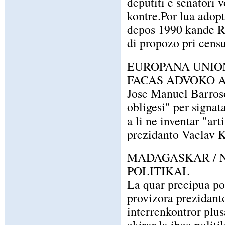
deputiti e senatori v
kontre.Por lua adopt
depos 1990 kande R
di propozo pri censu
EUROPANA UNION
FACAS ADVOKO 
Jose Manuel Barroso 
obligesi" per signat
a li ne inventar "art
prezidanto Vaclav K
MADAGASKAR / 
POLITIKAL
La quar precipua po
provizora prezidanto
interrenkontror plus