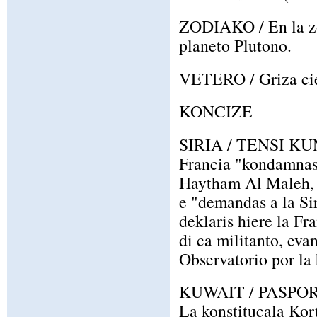
ZODIAKO / En la zo
planeto Plutono.
VETERO / Griza ciel
KONCIZE
SIRIA / TENSI K
Francia "kondamnas l
Haytham Al Maleh, a
e "demandas a la Siri
deklaris hiere la Fr
di ca militanto, eva
Observatorio por la
KUWAIT / PASPO
La konstitucala Kort