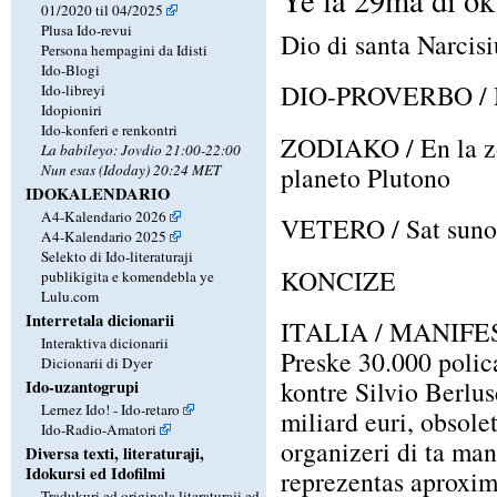
Ye la 29ma di ok
01/2020 til 04/2025
Plusa Ido-revui
Dio di santa Narcisi
Persona hempagini da Idisti
Ido-Blogi
DIO-PROVERBO / Mu
Ido-libreyi
Idopioniri
Ido-konferi e renkontri
ZODIAKO / En la zo
La babileyo: Jovdio 21:00-22:00
Nun esas (Idoday) 20:24 MET
planeto Plutono
IDOKALENDARIO
A4-Kalendario 2026
VETERO / Sat sunoza
A4-Kalendario 2025
Selekto di Ido-literaturaji
KONCIZE
publikigita e komendebla ye
Lulu.com
Interretala dicionarii
ITALIA / MANIF
Interaktiva dicionarii
Preske 30.000 polica
Dicionarii di Dyer
kontre Silvio Berlu
Ido-uzantogrupi
Lernez Ido! - Ido-retaro
miliard euri, obsole
Ido-Radio-Amatori
organizeri di ta mani
Diversa texti, literaturaji,
Idokursi ed Idofilmi
reprezentas aproxim
Tradukuri ed originala literaturaji ed