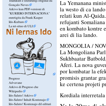
Tradukuri e literaturaji original da
La Yemanana ministro
Gonçalo Neves
la westo di ca lando
Arkivo kun PDF-versioni di
"KURIERO INTERNACIONA"
relati kun Al-Qaida
enretigita da Frank Kasper
refujanti Somaliana 
Ido-Kulturo
La ret-situo di ULI
en kombato kontre e
arei di lia lando.
MONGOLIA / NOV
La Mongoliana Parla
Sukhbaatar Batbold, 
Aferi. La nova guve
por kombatar la efe
promisis grantar gra
Progreso
ke certena projeti p
Ad~avane
Arkivo di Progreso che
Wikipedio
Kordiala interretala 
Ido-Saluto! Arkivo
Ido-Saluto! Inhalt Kontenajo
Ido-Saluto! Kontenajo dil edituri