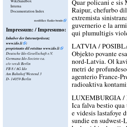
Quar policani e sis 
WikiSandbox
Interna
Raipur, chefurbo dil
Documentation Index
extremista sinistrana
modifikez flanko-bendo
guvernerio e la armi
Impressum: / Impresumo:
qui plumultigis vio
Inhaber der Internetpräsenz
www.ido.li
:
LATVIA / POSIBL
propietanto dil retsituo
www.ido.li
Objekto povante esar
Deutsche Ido-Gesellschaft e.V.
Germana Ido-Societo r.a.
nord-Latvia. Ol kavi
c/o ver.di Berlin
metri de profundesoe
FB 8 / AG Ido
Am Bahnhof Westend 3
agenterio France-Pr
D- 14059 Berlin
radioaktiva kontamin
LUXEMBURGIA /
Ica falva bestio qua
e videsis lastafoye 
sundie en sudwest-L