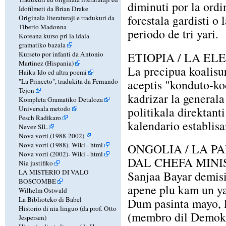
diminuti por la ordin
Idofilmeti da Brian Drake
forestala gardisti o 
Originala literaturaji e tradukuri da
Tiberio Madonna
periodo de tri yari.
Koreana kurso pri la Idala
gramatiko bazala
Kurseto por infanti da Antonio
ETIOPIA / LA E
Martinez (Hispania)
La precipua koalisu
Haiku Ido ed altra poemi
"La Princeto", tradukita da Fernando
aceptis "konduto-ko
Tejon
kadrizar la generala
Kompleta Gramatiko Detaloza
Universala metodo
politikala direktanti
Pesch Radikaro
kalendario establis
Nevez SIL
Nova vorti (1988-2002)
Nova vorti (1988)-
Wiki
-
html
ONGOLIA / LA P
Nova vorti (2002)-
Wiki
-
html
DAL CHEFA MINI
Nia justifiko
LA MISTERIO DI VALO
Sanjaa Bayar demisi
BOSCOMBE
apene plu kam un ya
Wilhelm Ostwald
La Biblioteko di Babel
Dum pasinta mayo, 
Historio di nia linguo (da prof. Otto
(membro dil Demokra
Jespersen)