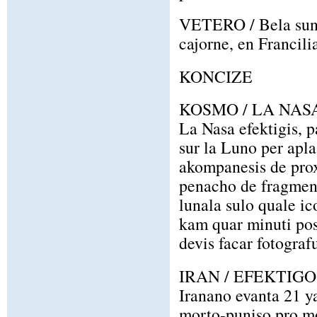
VETERO / Bela suno
cajorne, en Francili
KONCIZE
KOSMO / LA NAS
La Nasa efektigis, p
sur la Luno per apla
akompanesis de proxi
penacho de fragmenti
lunala sulo quale ic
kam quar minuti pose
devis facar fotografu
IRAN / EFEKTIG
Iranano evanta 21 y
morto-puniso pro mo