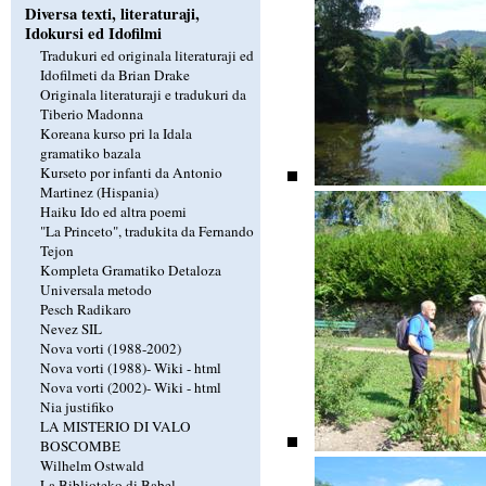
Diversa texti, literaturaji,
Idokursi ed Idofilmi
Tradukuri ed originala literaturaji ed
Idofilmeti da Brian Drake
Originala literaturaji e tradukuri da
Tiberio Madonna
Koreana kurso pri la Idala
gramatiko bazala
Kurseto por infanti da Antonio
Martinez (Hispania)
Haiku Ido ed altra poemi
"La Princeto", tradukita da Fernando
Tejon
Kompleta Gramatiko Detaloza
Universala metodo
Pesch Radikaro
Nevez SIL
Nova vorti (1988-2002)
Nova vorti (1988)-
Wiki
-
html
Nova vorti (2002)-
Wiki
-
html
Nia justifiko
LA MISTERIO DI VALO
BOSCOMBE
Wilhelm Ostwald
La Biblioteko di Babel