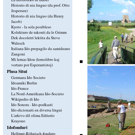
Historio di nia linguo (da prof. Otto
Jespersen)
Historio di nia linguo (da Henry
Jacob)
Kyoto - la sola posibleso
Kolekturo de rakonti da le Grimm
Dek docoletri lektita da Steve
Walesch
Italiana Ido-propagilo da samideano
Zangoni
Mi lernas Idon (lernolibro kaj
vortaro por Esperantistoj)
Plusa Situi
Germana Ido Societo
Idoamiki Berlin
Ido-France
La Nord-Amerikana Ido-Societo
Wikipedio di Ido
Ido Sonora - Ido-podkasti
Ido-dicionarii en diversa lingui
L'arkivo dil olima Editerio
Krayono
Idofonduri
Hellmut-Röhnisch-fonduro