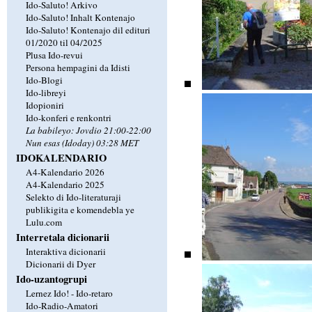
Ido-Saluto! Arkivo
Ido-Saluto! Inhalt Kontenajo
Ido-Saluto! Kontenajo dil edituri
01/2020 til 04/2025
Plusa Ido-revui
Persona hempagini da Idisti
Ido-Blogi
Ido-libreyi
Idopioniri
Ido-konferi e renkontri
La babileyo: Jovdio 21:00-22:00
Nun esas (Idoday) 03:28 MET
IDOKALENDARIO
A4-Kalendario 2026
A4-Kalendario 2025
Selekto di Ido-literaturaji
publikigita e komendebla ye
Lulu.com
Interretala dicionarii
Interaktiva dicionarii
Dicionarii di Dyer
Ido-uzantogrupi
Lernez Ido! - Ido-retaro
Ido-Radio-Amatori