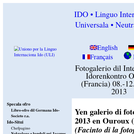
IDO • Linguo Inte
Universala • Neutr
English
Français
Fotogalerio dil In
Idorenkontro 
(Francia) 08.-12
2013
Specala ofro
Yen galerio di fo
Libro-ofro dil Germana Ido-
Societo r.a.
2013 en Ouroux (
Ido-Situi
(Facinto di la fot
Chefpagino
Nekrologo e kondoli pri Jacques