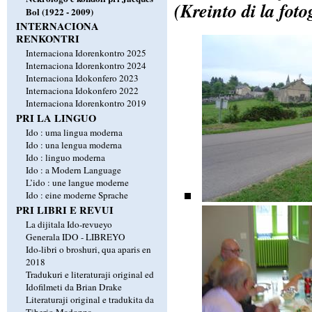
(Kreinto di la fo
Bol (1922 - 2009)
INTERNACIONA
RENKONTRI
Internaciona Idorenkontro 2025
Internaciona Idorenkontro 2024
Internaciona Idokonfero 2023
Internaciona Idokonfero 2022
Internaciona Idorenkontro 2019
PRI LA LINGUO
Ido : uma lingua moderna
Ido : una lengua moderna
Ido : linguo moderna
Ido : a Modern Language
L’ido : une langue moderne
Ido : eine moderne Sprache
PRI LIBRI E REVUI
La dijitala Ido-revueyo
Generala IDO - LIBREYO
Ido-libri o broshuri, qua aparis en
2018
Tradukuri e literaturaji original ed
Idofilmeti da Brian Drake
Literaturaji original e tradukita da
Tiberio Madonna