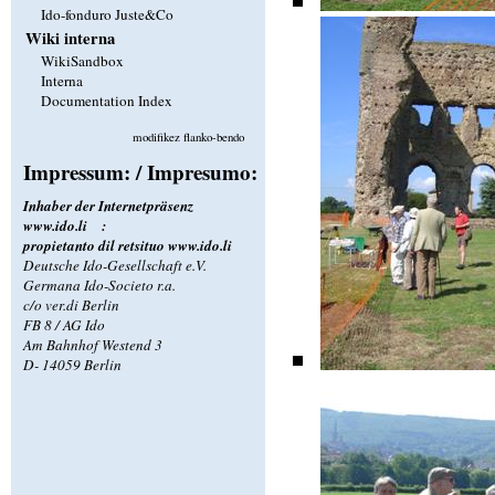
Ido-fonduro Juste&Co
Wiki interna
WikiSandbox
Interna
Documentation Index
modifikez flanko-bendo
Impressum: / Impresumo:
Inhaber der Internetpräsenz
www.ido.li
:
propietanto dil retsituo
www.ido.li
Deutsche Ido-Gesellschaft e.V.
Germana Ido-Societo r.a.
c/o ver.di Berlin
FB 8 / AG Ido
Am Bahnhof Westend 3
D- 14059 Berlin