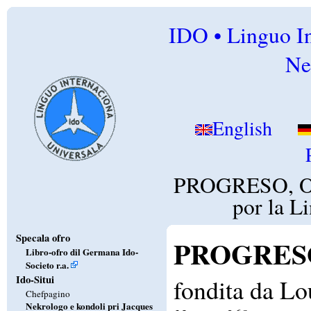
IDO • Linguo In
Ne
English
PROGRESO, Ofi
por la L
Specala ofro
PROGRES
Libro-ofro dil Germana Ido-
Societo r.a.
Ido-Situi
fondita da Lo
Chefpagino
Nekrologo e kondoli pri Jacques