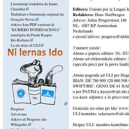
Literaturaji tradukita da James
Editero:
Chandler
Uniono por la Linguo I
Tradukuri e literaturaji original da
Redaktero:
Hans Stuifbergen
Gonçalo Neves
Adreso:
Julius Pergerstraat 146
Arkivo kun PDF-versioni di
NL- 1087 KP Amsterdam
"KURIERO INTERNACIONA"
Nederlando
enretigita da Frank Kasper
e-postal adreso:
progreso@idoli
Ido-Kulturo
La ret-situo di ULI
3 numeri yarale:
Abono a papera edituro: 10,- E
Abono ad elektronikala edituro:
(specala preci por la povra landi
Abono pagenda ad ULI per Hag
IBAN: DE 786 909 120 000 508 
SWIFT/BIC: GENO DE 61 HA
o per PAYPal a kasero@uli-ido.i
(ca-kaze adjuntez a la preco ta
Generala ret-situo pri Ido:
www.i
Progreso
ULI-kontakto: sekretario@uli-ido
Ad~avane
Arkivo di Progreso che
Wikipedio
Helpez ULI: membro-kontributo 