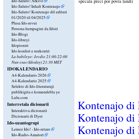
Ido-Saluto! Arkivo
specala preci por povra landi)
Ido-Saluto! Inhalt Kontenajo
Ido-Saluto! Kontenajo dil edituri
01/2020 til 04/2025
Plusa Ido-revui
Persona hempagini da Idisti
Ido-Blogi
Ido-libreyi
Idopioniri
Ido-konferi e renkontri
La babileyo: Jovdio 21:00-22:00
Nun esas (Idoday) 21:30 MET
IDOKALENDARIO
A4-Kalendario 2026
A4-Kalendario 2025
Selekto di Ido-literaturaji
publikigita e komendebla ye
Lulu.com
Kontenajo di
Interretala dicionarii
Interaktiva dicionarii
Kontenajo di
Dicionarii di Dyer
Ido-uzantogrupi
Kontenajo di
Lernez Ido! - Ido-retaro
Ido-Radio-Amatori