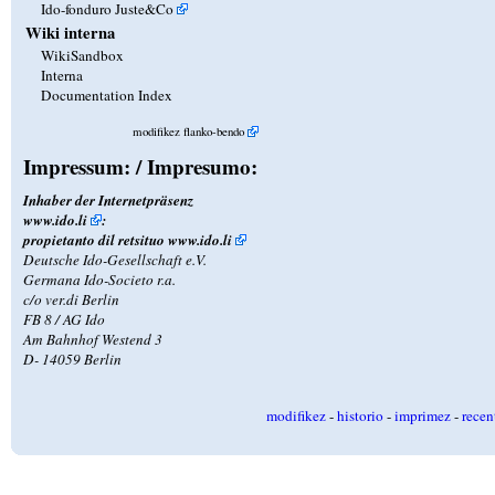
Ido-fonduro Juste&Co
Wiki interna
WikiSandbox
Interna
Documentation Index
modifikez flanko-bendo
Impressum: / Impresumo:
Inhaber der Internetpräsenz
www.ido.li
:
propietanto dil retsituo
www.ido.li
Deutsche Ido-Gesellschaft e.V.
Germana Ido-Societo r.a.
c/o ver.di Berlin
FB 8 / AG Ido
Am Bahnhof Westend 3
D- 14059 Berlin
modifikez
-
historio
-
imprimez
-
recen