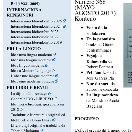
Numero 368
Bol (1922 - 2009)
(MAYO -
INTERNACIONA
AGOSTO 2017)
RENKONTRI
Konteno
Internaciona Idorenkontro 2025
Internaciona Idorenkontro 2024
Vorto da la
Internaciona Idokonfero 2023
redaktero
Internaciona Idokonfero 2022
En la promisita
Internaciona Idorenkontro 2019
lando
da Günter
PRI LA LINGUO
Schlemminger
Ido : uma lingua moderna
Voyajo a
Ido : una lengua moderna
Kaboverdia
da
Ido : linguo moderna
Robert Pontnau
Ido : a Modern Language
Pri l'amikeso
da
L’ido : une langue moderne
José Garcia Plá
Ido : eine moderne Sprache
Nur du vorti
da
PRI LIBRI E REVUI
autoro nekonocata
La dijitala Ido-revueyo
La linguovendeyo
Generala IDO - LIBREYO
da Massimo Acciai
Ido-libri o broshuri, qua aparis en
Baggiani
2018
Tradukuri e literaturaji original ed
PROGRESO
Idofilmeti da Brian Drake
Literaturaji original e tradukita da
L'ofical organo dil Uniono por l
Tiberio Madonna