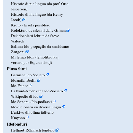
Historio di nia linguo (da prof. Otto
Jespersen)
Historio di nia linguo (da Henry
Jacob)
Kyoto - la sola posibleso
Kolekturo de rakonti da le Grimm
Dek docoletri lektita da Steve
Walesch
Italiana Ido-propagilo da samideano
Zangoni
Mi lernas Idon (lernolibro kaj
vortaro por Esperantistoj)
Plusa Situi
Germana Ido Societo
Idoamiki Berlin
Ido-France
La Nord-Amerikana Ido-Societo
Wikipedio di Ido
Ido Sonora - Ido-podkasti
Ido-dicionarii en diversa lingui
L'arkivo dil olima Editerio
Krayono
Idofonduri
Hellmut-Röhnisch-fonduro