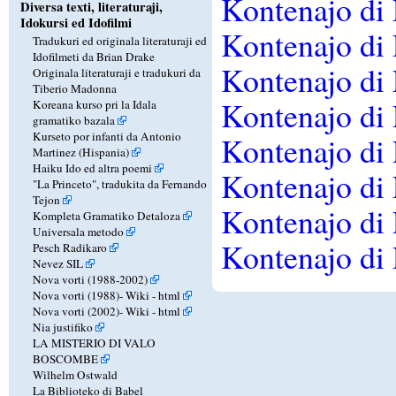
Kontenajo di
Diversa texti, literaturaji,
Idokursi ed Idofilmi
Kontenajo di
Tradukuri ed originala literaturaji ed
Idofilmeti da Brian Drake
Kontenajo di
Originala literaturaji e tradukuri da
Tiberio Madonna
Kontenajo di
Koreana kurso pri la Idala
gramatiko bazala
Kurseto por infanti da Antonio
Kontenajo di
Martinez (Hispania)
Haiku Ido ed altra poemi
Kontenajo di
"La Princeto", tradukita da Fernando
Tejon
Kontenajo di
Kompleta Gramatiko Detaloza
Universala metodo
Kontenajo di
Pesch Radikaro
Nevez SIL
Nova vorti (1988-2002)
Nova vorti (1988)-
Wiki
-
html
Nova vorti (2002)-
Wiki
-
html
Nia justifiko
LA MISTERIO DI VALO
BOSCOMBE
Wilhelm Ostwald
La Biblioteko di Babel