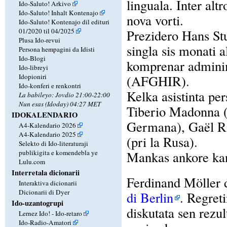
linguala. Inter alt
Ido-Saluto! Arkivo
Ido-Saluto! Inhalt Kontenajo
nova vorti.
Ido-Saluto! Kontenajo dil edituri
01/2020 til 04/2025
Prezidero Hans Stu
Plusa Ido-revui
singla sis monati 
Persona hempagini da Idisti
Ido-Blogi
komprenar adminim
Ido-libreyi
Idopioniri
(AFGHIR).
Ido-konferi e renkontri
Kelka asistinta per
La babileyo: Jovdio 21:00-22:00
Nun esas (Idoday) 04:27 MET
Tiberio Madonna (p
IDOKALENDARIO
Germana), Gaël Ri
A4-Kalendario 2026
A4-Kalendario 2025
(pri la Rusa).
Selekto di Ido-literaturaji
publikigita e komendebla ye
Mankas ankore kand
Lulu.com
Interretala dicionarii
Ferdinand Möller d
Interaktiva dicionarii
Dicionarii di Dyer
di Berlin
. Regreti
Ido-uzantogrupi
diskutata sen rezul
Lernez Ido! - Ido-retaro
Ido-Radio-Amatori