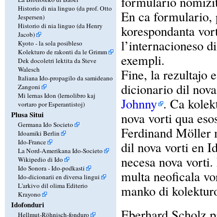
formulario nomizit
Historio di nia linguo (da prof. Otto
En ca formulario, p
Jespersen)
Historio di nia linguo (da Henry
korespondanta vort
Jacob)
l’internacioneso di
Kyoto - la sola posibleso
Kolekturo de rakonti da le Grimm
exempli.
Dek docoletri lektita da Steve
Walesch
Fine, la rezultajo 
Italiana Ido-propagilo da samideano
dicionario dil nova
Zangoni
Mi lernas Idon (lernolibro kaj
Johnny
. Ca kolek
vortaro por Esperantistoj)
Plusa Situi
nova vorti qua esos
Germana Ido Societo
Ferdinand Möller m
Idoamiki Berlin
Ido-France
dil nova vorti en I
La Nord-Amerikana Ido-Societo
necesa nova vorti.
Wikipedio di Ido
Ido Sonora - Ido-podkasti
multa neoficala vor
Ido-dicionarii en diversa lingui
L'arkivo dil olima Editerio
manko di kolekturo
Krayono
Idofonduri
Eberhard Scholz pa
Hellmut-Röhnisch-fonduro