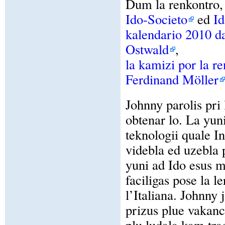
Dum la renkontro, 
Ido-Societo
ed
Id
kalendario 2010 d
Ostwald
,
la kamizi por la re
Ferdinand Möller
Johnny parolis pri 
obtenar lo. La yuni
teknologii quale In
videbla ed uzebla 
yuni ad Ido esus mo
faciligas pose la l
l’Italiana. Johnny 
prizus plue vakanc
plu ludala kam tra