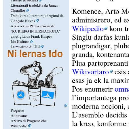
Literaturaji tradukita da James
Komence, Arto Mo
Chandler
Tradukuri e literaturaji original da
administrero, ed e
Gonçalo Neves
Wikipedio
kom tre
Arkivo kun PDF-versioni di
"KURIERO INTERNACIONA"
Singlu darfas kunl
enretigita da Frank Kasper
Ido-Kulturo
plugrandigar, plub
La ret-situo di ULI
granda, kontenanta 
Plua partoprenanti
Wikivortaro
esis 
esas ja ek la maxi
Pos enumerir
omna
l’importantega prob
moderna nocioni, ci
Progreso
L’asemblo decidis
Ad~avane
Arkivo di Progreso che
la kreo, konforme 
Wikipedio