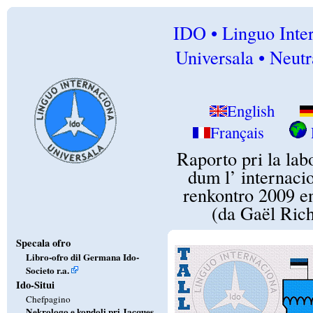
IDO • Linguo Inte
Universala • Neutr
English
Français
Raporto pri la lab
dum l’ internaci
renkontro 2009 en
(da Gaël Ric
Specala ofro
Libro-ofro dil Germana Ido-
Societo r.a.
Ido-Situi
Chefpagino
Nekrologo e kondoli pri Jacques