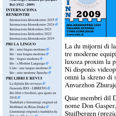
Bol (1922 - 2009)
INTERNACIONA
RENKONTRI
Internaciona Idorenkontro 2025
Internaciona Idorenkontro 2024
Internaciona Idokonfero 2023
Internaciona Idokonfero 2022
Internaciona Idorenkontro 2019
PRI LA LINGUO
La du mijorni di l
Ido : uma lingua moderna
tre moderne equipi
Ido : una lengua moderna
Ido : linguo moderna
luxoza proxim la p
Ido : a Modern Language
Ni disponis videop
L’ido : une langue moderne
Ido : eine moderne Sprache
omni la skreno di 
PRI LIBRI E REVUI
Anvarzhon Zhuraje
La dijitala Ido-revueyo
Generala IDO - LIBREYO
Ido-libri o broshuri, qua aparis en
Quar membri dil Di
2018
Tradukuri e literaturaji original ed
nome Don Gasper, 
Idofilmeti da Brian Drake
Stuifbergen (prezi
Literaturaji original e tradukita da
Tiberio Madonna