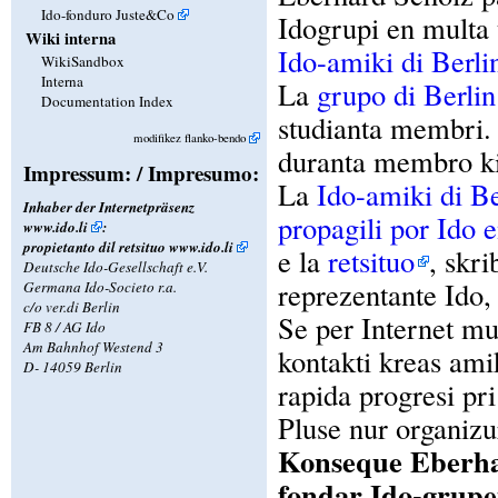
Ido-fonduro Juste&Co
Idogrupi en multa 
Wiki interna
Ido-amiki di Berli
WikiSandbox
Interna
La
grupo di Berlin
Documentation Index
studianta membri. L
modifikez flanko-bendo
duranta membro kin
Impressum: / Impresumo:
La
Ido-amiki di Be
Inhaber der Internetpräsenz
propagili por Ido e
www.ido.li
:
propietanto dil retsituo
www.ido.li
e la
retsituo
, skri
Deutsche Ido-Gesellschaft e.V.
reprezentante Ido, 
Germana Ido-Societo r.a.
c/o ver.di Berlin
Se per Internet mu
FB 8 / AG Ido
Am Bahnhof Westend 3
kontakti kreas ami
D- 14059 Berlin
rapida progresi pri
Pluse nur organizu
Konseque Eberhar
fondar Ido-grupet