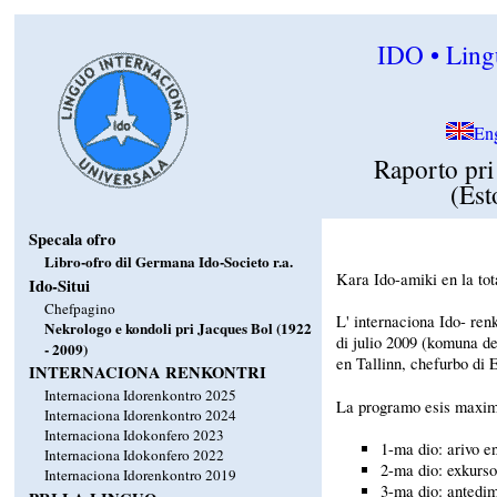
IDO • Lingu
En
Raporto pri
(Est
Specala ofro
Libro-ofro dil Germana Ido-Societo r.a.
Kara Ido-amiki en la to
Ido-Situi
Chefpagino
L' internaciona Ido- ren
Nekrologo e kondoli pri Jacques Bol (1922
di julio 2009 (komuna de
- 2009)
en Tallinn, chefurbo di 
INTERNACIONA RENKONTRI
Internaciona Idorenkontro 2025
La programo esis maxim
Internaciona Idorenkontro 2024
Internaciona Idokonfero 2023
1-ma dio: arivo e
Internaciona Idokonfero 2022
2-ma dio: exkurs
Internaciona Idorenkontro 2019
3-ma dio: antedim