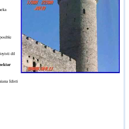
heka
posible
yisti dil
pektar
iana Idisti