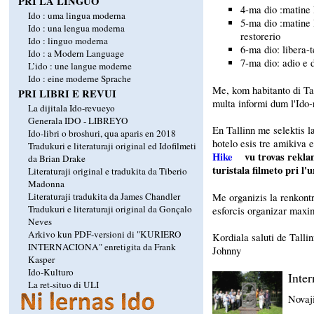
PRI LA LINGUO
4-ma dio :matine 
Ido : uma lingua moderna
5-ma dio :matine
Ido : una lengua moderna
restorerio
Ido : linguo moderna
6-ma dio: libera-
Ido : a Modern Language
7-ma dio: adio e 
L’ido : une langue moderne
Ido : eine moderne Sprache
Me, kom habitanto di Ta
PRI LIBRI E REVUI
multa informi dum l'Ido-
La dijitala Ido-revueyo
Generala IDO - LIBREYO
En Tallinn me selektis l
Ido-libri o broshuri, qua aparis en 2018
hotelo esis tre amikiva 
Tradukuri e literaturaji original ed Idofilmeti
Hike
vu trovas rekla
da Brian Drake
turistala filmeto pri l
Literaturaji original e tradukita da Tiberio
Madonna
Literaturaji tradukita da James Chandler
Me organizis la renkont
Tradukuri e literaturaji original da Gonçalo
esforcis organizar maxi
Neves
Arkivo kun PDF-versioni di "KURIERO
Kordiala saluti de Tallin
INTERNACIONA" enretigita da Frank
Johnny
Kasper
Ido-Kulturo
Inte
La ret-situo di ULI
Novaji