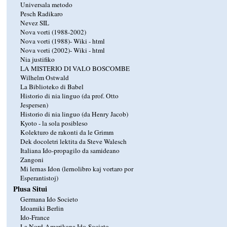
Universala metodo
Pesch Radikaro
Nevez SIL
Nova vorti (1988-2002)
Nova vorti (1988)-
Wiki
-
html
Nova vorti (2002)-
Wiki
-
html
Nia justifiko
LA MISTERIO DI VALO BOSCOMBE
Wilhelm Ostwald
La Biblioteko di Babel
Historio di nia linguo (da prof. Otto
Jespersen)
Historio di nia linguo (da Henry Jacob)
Kyoto - la sola posibleso
Kolekturo de rakonti da le Grimm
Dek docoletri lektita da Steve Walesch
Italiana Ido-propagilo da samideano
Zangoni
Mi lernas Idon (lernolibro kaj vortaro por
Esperantistoj)
Plusa Situi
Germana Ido Societo
Idoamiki Berlin
Ido-France
La Nord-Amerikana Ido-Societo