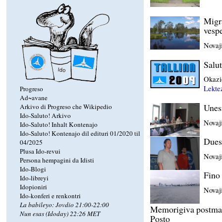
Migra
vespe
Novaji
Salut
Okazio
Lektez
Progreso
Ad~avane
Unesm
Arkivo di Progreso che Wikipedio
Ido-Saluto! Arkivo
Novaji
Ido-Saluto! Inhalt Kontenajo
Ido-Saluto! Kontenajo dil edituri 01/2020 til
Duesm
04/2025
Plusa Ido-revui
Novaji
Persona hempagini da Idisti
Ido-Blogi
Fino 
Ido-libreyi
Idopioniri
Novaji
Ido-konferi e renkontri
La babileyo: Jovdio 21:00-22:00
Memorigiva postmark
Nun esas (Idoday) 22:26 MET
Posto