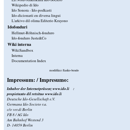
Wikipedio di Ido
Ido Sonora - Ido-podkasti
Ido-dicionarii en diversa lingui
L'arkivo dil olima Editerio Krayono
Idofonduri
Hellmut-Röhnisch-fonduro
Ido-fonduro Juste&Co
Wiki interna
WikiSandbox
Interna
Documentation Index
modifikez flanko-bendo
Impressum: / Impresumo:
Inhaber der Internetpräsenz
www.ido.li
:
propietanto dil retsituo
www.ido.li
Deutsche Ido-Gesellschaft e.V.
Germana Ido-Societo r.a.
c/o ver.di Berlin
FB 8 / AG Ido
Am Bahnhof Westend 3
D- 14059 Berlin