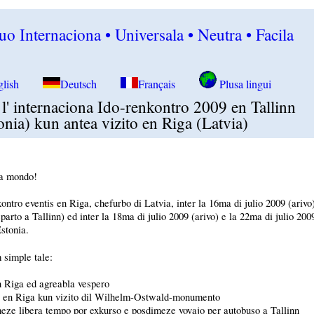
o Internaciona • Universala • Neutra • Facila
glish
Deutsch
Français
Plusa lingui
 l' internaciona Ido-renkontro 2009 en Tallinn
onia) kun antea vizito en Riga (Latvia)
ta mondo!
kontro eventis en Riga, chefurbo di Latvia, inter la 16ma di julio 2009 (ariv
parto a Tallinn) ed inter la 18ma di julio 2009 (arivo) e la 22ma di julio 200
Estonia.
 simple tale:
n Riga ed agreabla vespero
o en Riga kun vizito dil Wilhelm-Ostwald-monumento
eze libera tempo por exkurso e posdimeze voyajo per autobuso a Tallinn