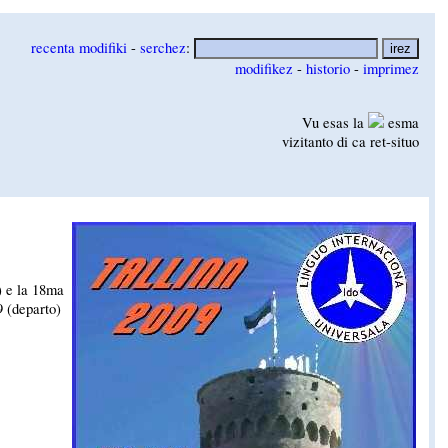
recenta modifiki
-
serchez
:
modifikez
-
historio
-
imprimez
Vu esas la
esma
vizitanto di ca ret-situo
o) e la 18ma
9 (departo)