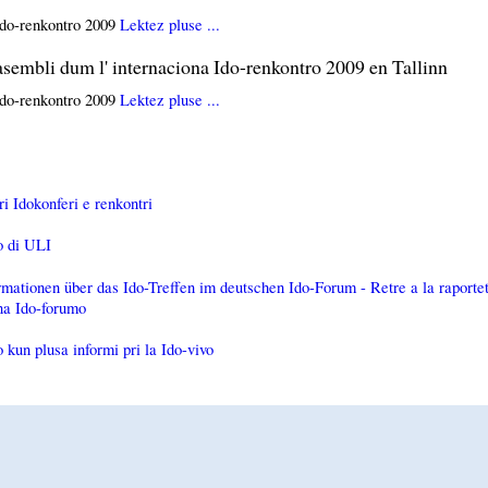
 Ido-renkontro 2009
Lektez pluse ...
asembli dum l' internaciona Ido-renkontro 2009 en Tallinn
 Ido-renkontro 2009
Lektez pluse ...
ri Idokonferi e renkontri
o di ULI
ationen über das Ido-Treffen im deutschen Ido-Forum - Retre a la raporteti
na Ido-forumo
kun plusa informi pri la Ido-vivo