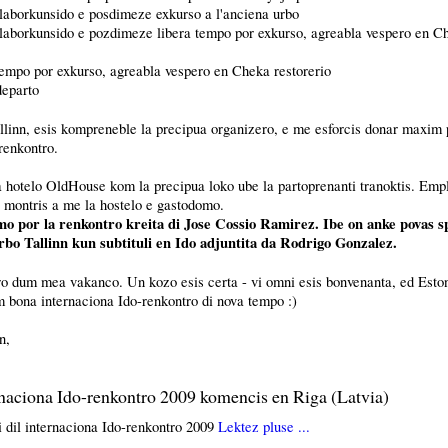
laborkunsido e posdimeze exkurso a l'anciena urbo
 laborkunsido e pozdimeze libera tempo por exkurso, agreabla vespero en C
tempo por exkurso, agreabla vespero en Cheka restorerio
departo
llinn, esis kompreneble la precipua organizero, e me esforcis donar maxim 
renkontro.
a hotelo OldHouse kom la precipua loko ube la partoprenanti tranoktis. Emplo
e montris a me la hostelo e gastodomo.
mo por la renkontro kreita di Jose Cossio Ramirez.
Ibe on anke povas s
'urbo Tallinn kun subtituli en Ido adjuntita da Rodrigo Gonzalez.
ro dum mea vakanco. Un kozo esis certa - vi omni esis bonvenanta, ed Eston
m bona internaciona Ido-renkontro di nova tempo :)
n,
rnaciona Ido-renkontro 2009 komencis en Riga (Latvia)
 dil internaciona Ido-renkontro 2009
Lektez pluse ...