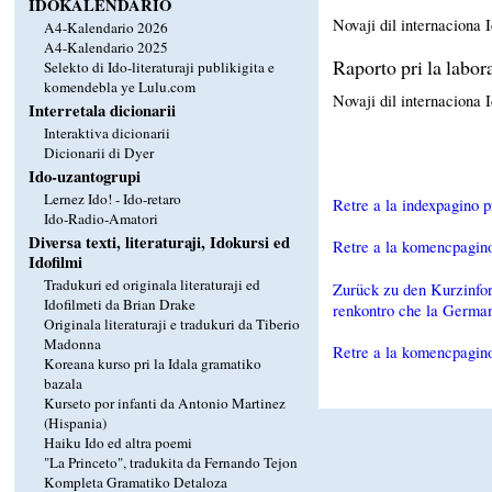
IDOKALENDARIO
Novaji dil internaciona
A4-Kalendario 2026
A4-Kalendario 2025
Raporto pri la labor
Selekto di Ido-literaturaji publikigita e
komendebla ye Lulu.com
Novaji dil internaciona
Interretala dicionarii
Interaktiva dicionarii
Dicionarii di Dyer
Ido-uzantogrupi
Lernez Ido! - Ido-retaro
Retre a la indexpagino p
Ido-Radio-Amatori
Diversa texti, literaturaji, Idokursi ed
Retre a la komencpagin
Idofilmi
Tradukuri ed originala literaturaji ed
Zurück zu den Kurzinform
Idofilmeti da Brian Drake
renkontro che la Germa
Originala literaturaji e tradukuri da Tiberio
Madonna
Retre a la komencpagino 
Koreana kurso pri la Idala gramatiko
bazala
Kurseto por infanti da Antonio Martinez
(Hispania)
Haiku Ido ed altra poemi
"La Princeto", tradukita da Fernando Tejon
Kompleta Gramatiko Detaloza