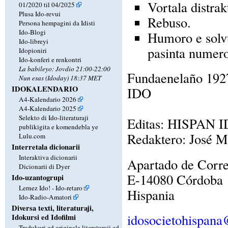
Vortala distrakt
01/2020 til 04/2025
Plusa Ido-revui
Rebuso.
Persona hempagini da Idisti
Ido-Blogi
Humoro e solvu
Ido-libreyi
pasinta numero
Idopioniri
Ido-konferi e renkontri
La babileyo: Jovdio 21:00-22:00
Fundaenelaño 1927
Nun esas (Idoday) 18:37 MET
IDOKALENDARIO
IDO
A4-Kalendario 2026
A4-Kalendario 2025
Selekto di Ido-literaturaji
Editas: HISPAN
publikigita e komendebla ye
Redaktero: José M
Lulu.com
Interretala dicionarii
Interaktiva dicionarii
Apartado de Corr
Dicionarii di Dyer
E-14080 Córdoba
Ido-uzantogrupi
Lernez Ido! - Ido-retaro
Hispania
Ido-Radio-Amatori
Diversa texti, literaturaji,
idosocietohispan
Idokursi ed Idofilmi
Tradukuri ed originala literaturaji ed