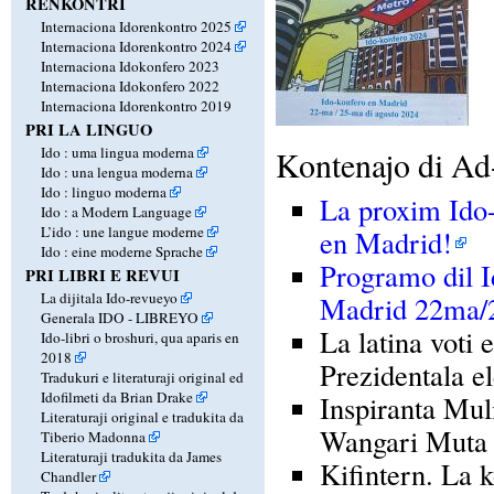
RENKONTRI
Internaciona Idorenkontro 2025
Internaciona Idorenkontro 2024
Internaciona Idokonfero 2023
Internaciona Idokonfero 2022
Internaciona Idorenkontro 2019
PRI LA LINGUO
Ido : uma lingua moderna
Kontenajo di Ad
Ido : una lengua moderna
Ido : linguo moderna
La proxim Ido
Ido : a Modern Language
L’ido : une langue moderne
en Madrid!
Ido : eine moderne Sprache
Programo dil I
PRI LIBRI E REVUI
La dijitala Ido-revueyo
Madrid 22ma/2
Generala IDO - LIBREYO
La latina voti
Ido-libri o broshuri, qua aparis en
2018
Prezidentala el
Tradukuri e literaturaji original ed
Idofilmeti da Brian Drake
Inspiranta Muli
Literaturaji original e tradukita da
Wangari Muta 
Tiberio Madonna
Literaturaji tradukita da James
Kifintern. La 
Chandler