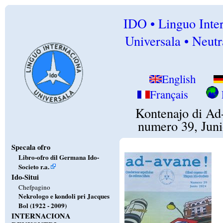
IDO • Linguo Inte
Universala • Neutr
English
Français
Kontenajo di Ad
numero 39, Jun
Specala ofro
Libro-ofro dil Germana Ido-
Societo r.a.
Ido-Situi
Chefpagino
Nekrologo e kondoli pri Jacques
Bol (1922 - 2009)
INTERNACIONA