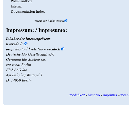
WikiSandbox
Interna
Documentation Index
modifikez flanko-bendo
Impressum: / Impresumo:
Inhaber der Internetpräsenz
www.ido.li
:
propietanto dil retsituo
www.ido.li
Deutsche Ido-Gesellschaft e.V.
Germana Ido-Societo r.a.
c/o ver.di Berlin
FB 8 / AG Ido
Am Bahnhof Westend 3
D- 14059 Berlin
modifikez
-
historio
-
imprimez
-
recen