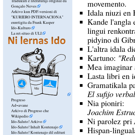
Tradukuri e literaturaji original da
movemento.
Gonçalo Neves
Idala niuzi en 
Arkivo kun PDF-versioni di
"KURIERO INTERNACIONA"
Kande l'angla e
enretigita da Frank Kasper
Ido-Kulturo
lingui renkontr
La ret-situo di ULI
pidyino di Gibr
L'altra idala di
Kartuno:
"Redu
Mea imaginar 
Lasta libri en 
Gramatikala p
El sufijo verba
Progreso
Nia pioniri:
Ad~avane
Joachim Estru
Arkivo di Progreso che
Wikipedio
Ni parolez pri
Ido-Saluto! Arkivo
Ido-Saluto! Inhalt Kontenajo
Hispan-linguala
Ido-Saluto! Kontenajo dil edituri