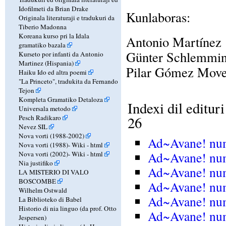
Idofilmeti da Brian Drake
Kunlaboras:
Originala literaturaji e tradukuri da
Tiberio Madonna
Koreana kurso pri la Idala
Antonio Martínez
gramatiko bazala
Günter Schlemmin
Kurseto por infanti da Antonio
Martinez (Hispania)
Pilar Gómez Move
Haiku Ido ed altra poemi
"La Princeto", tradukita da Fernando
Tejon
Kompleta Gramatiko Detaloza
Indexi dil editu
Universala metodo
Pesch Radikaro
26
Nevez SIL
Nova vorti (1988-2002)
Ad~Avane! num
Nova vorti (1988)-
Wiki
-
html
Ad~Avane! nu
Nova vorti (2002)-
Wiki
-
html
Nia justifiko
Ad~Avane! nu
LA MISTERIO DI VALO
BOSCOMBE
Ad~Avane! nu
Wilhelm Ostwald
Ad~Avane! num
La Biblioteko di Babel
Historio di nia linguo (da prof. Otto
Ad~Avane! nu
Jespersen)