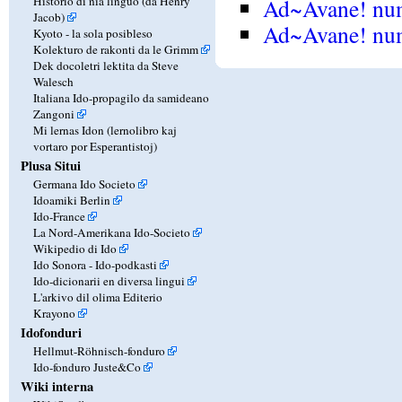
Ad~Avane! num
Historio di nia linguo (da Henry
Jacob)
Ad~Avane! nu
Kyoto - la sola posibleso
Kolekturo de rakonti da le Grimm
Dek docoletri lektita da Steve
Walesch
Italiana Ido-propagilo da samideano
Zangoni
Mi lernas Idon (lernolibro kaj
vortaro por Esperantistoj)
Plusa Situi
Germana Ido Societo
Idoamiki Berlin
Ido-France
La Nord-Amerikana Ido-Societo
Wikipedio di Ido
Ido Sonora - Ido-podkasti
Ido-dicionarii en diversa lingui
L'arkivo dil olima Editerio
Krayono
Idofonduri
Hellmut-Röhnisch-fonduro
Ido-fonduro Juste&Co
Wiki interna