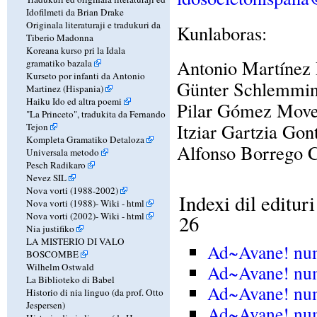
Idofilmeti da Brian Drake
Originala literaturaji e tradukuri da
Kunlaboras:
Tiberio Madonna
Koreana kurso pri la Idala
Antonio Martínez
gramatiko bazala
Kurseto por infanti da Antonio
Günter Schlemmin
Martinez (Hispania)
Haiku Ido ed altra poemi
Pilar Gómez Move
"La Princeto", tradukita da Fernando
Itziar Gartzia Gont
Tejon
Kompleta Gramatiko Detaloza
Alfonso Borrego 
Universala metodo
Pesch Radikaro
Nevez SIL
Nova vorti (1988-2002)
Indexi dil editu
Nova vorti (1988)-
Wiki
-
html
Nova vorti (2002)-
Wiki
-
html
26
Nia justifiko
LA MISTERIO DI VALO
Ad~Avane! num
BOSCOMBE
Ad~Avane! nu
Wilhelm Ostwald
La Biblioteko di Babel
Ad~Avane! nu
Historio di nia linguo (da prof. Otto
Jespersen)
Ad~Avane! nu