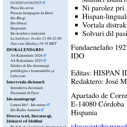
01/2020 til 04/2025
Ni parolez pri
Plusa Ido-revui
Persona hempagini da Idisti
Hispan-linguala
Ido-Blogi
Vortala distrakt
Ido-libreyi
Idopioniri
Solvuri dil pa
Ido-konferi e renkontri
La babileyo: Jovdio 21:00-22:00
Nun esas (Idoday) 18:39 MET
Fundaenelaño 1927
IDOKALENDARIO
IDO
A4-Kalendario 2026
A4-Kalendario 2025
Selekto di Ido-literaturaji
Editas: HISPAN
publikigita e komendebla ye
Lulu.com
Redaktero: José M
Interretala dicionarii
Interaktiva dicionarii
Apartado de Corr
Dicionarii di Dyer
Ido-uzantogrupi
E-14080 Córdoba
Lernez Ido! - Ido-retaro
Hispania
Ido-Radio-Amatori
Diversa texti, literaturaji,
Idokursi ed Idofilmi
idosocietohispan
Tradukuri ed originala literaturaji ed