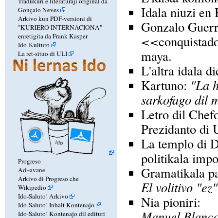
Tradukuri e literaturaji original da
Idala niuzi en 
Gonçalo Neves
Arkivo kun PDF-versioni di
Gonzalo Guerr
"KURIERO INTERNACIONA"
enretigita da Frank Kasper
<<
conquistad
Ido-Kulturo
maya.
La ret-situo di ULI
L'altra idala di
Kartuno:
"La 
sarkofago dil 
Letro dil Chefo
Prezidanto di
La templo di D
politikala impo
Progreso
Gramatikala p
Ad~avane
Arkivo di Progreso che
El volitivo "ez"
Wikipedio
Ido-Saluto! Arkivo
Nia pioniri:
Ido-Saluto! Inhalt Kontenajo
Manuel Blanc
Ido-Saluto! Kontenajo dil edituri