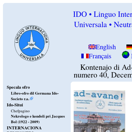
IDO • Linguo Inte
Universala • Neutr
English
Français
Kontenajo di Ad
numero 40, Decem
Specala ofro
Libro-ofro dil Germana Ido-
Societo r.a.
Ido-Situi
Chefpagino
Nekrologo e kondoli pri Jacques
Bol (1922 - 2009)
INTERNACIONA