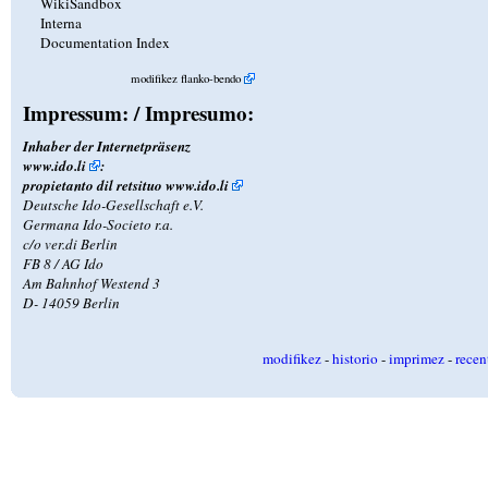
WikiSandbox
Interna
Documentation Index
modifikez flanko-bendo
Impressum: / Impresumo:
Inhaber der Internetpräsenz
www.ido.li
:
propietanto dil retsituo
www.ido.li
Deutsche Ido-Gesellschaft e.V.
Germana Ido-Societo r.a.
c/o ver.di Berlin
FB 8 / AG Ido
Am Bahnhof Westend 3
D- 14059 Berlin
modifikez
-
historio
-
imprimez
-
recen