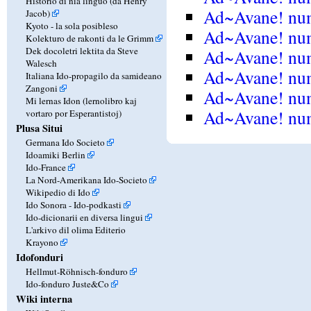
Historio di nia linguo (da Henry
Ad~Avane! num
Jacob)
Kyoto - la sola posibleso
Ad~Avane! nu
Kolekturo de rakonti da le Grimm
Dek docoletri lektita da Steve
Ad~Avane! num
Walesch
Ad~Avane! nu
Italiana Ido-propagilo da samideano
Zangoni
Ad~Avane! num
Mi lernas Idon (lernolibro kaj
Ad~Avane! nu
vortaro por Esperantistoj)
Plusa Situi
Germana Ido Societo
Idoamiki Berlin
Ido-France
La Nord-Amerikana Ido-Societo
Wikipedio di Ido
Ido Sonora - Ido-podkasti
Ido-dicionarii en diversa lingui
L'arkivo dil olima Editerio
Krayono
Idofonduri
Hellmut-Röhnisch-fonduro
Ido-fonduro Juste&Co
Wiki interna