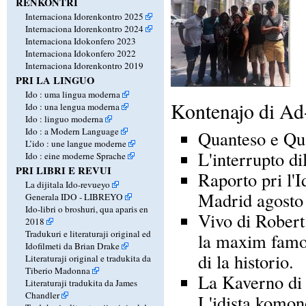
RENKONTRI
Internaciona Idorenkontro 2025
Internaciona Idorenkontro 2024
Internaciona Idokonfero 2023
Internaciona Idokonfero 2022
Internaciona Idorenkontro 2019
PRI LA LINGUO
Ido : uma lingua moderna
Kontenajo di A
Ido : una lengua moderna
Ido : linguo moderna
Ido : a Modern Language
Quanteso e Qu
L’ido : une langue moderne
L'interrupto dil
Ido : eine moderne Sprache
PRI LIBRI E REVUI
Raporto pri l'
La dijitala Ido-revueyo
Madrid agosto 
Generala IDO - LIBREYO
Ido-libri o broshuri, qua aparis en
Vivo di Robert
2018
Tradukuri e literaturaji original ed
la maxim famo
Idofilmeti da Brian Drake
di la historio.
Literaturaji original e tradukita da
Tiberio Madonna
La Kaverno di 
Literaturaji tradukita da James
Chandler
L'idista komo