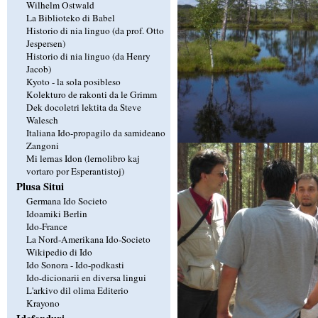
Wilhelm Ostwald
La Biblioteko di Babel
Historio di nia linguo (da prof. Otto
Jespersen)
Historio di nia linguo (da Henry
Jacob)
Kyoto - la sola posibleso
Kolekturo de rakonti da le Grimm
Dek docoletri lektita da Steve
Walesch
Italiana Ido-propagilo da samideano
Zangoni
Mi lernas Idon (lernolibro kaj
vortaro por Esperantistoj)
Plusa Situi
Germana Ido Societo
Idoamiki Berlin
Ido-France
La Nord-Amerikana Ido-Societo
Wikipedio di Ido
Ido Sonora - Ido-podkasti
Ido-dicionarii en diversa lingui
L'arkivo dil olima Editerio
Krayono