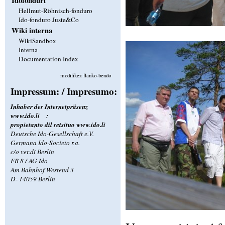
Idofonduri
Hellmut-Röhnisch-fonduro
Ido-fonduro Juste&Co
Wiki interna
WikiSandbox
Interna
Documentation Index
modifikez flanko-bendo
Impressum: / Impresumo:
Inhaber der Internetpräsenz
www.ido.li
:
propietanto dil retsituo
www.ido.li
Deutsche Ido-Gesellschaft e.V.
Germana Ido-Societo r.a.
c/o ver.di Berlin
FB 8 / AG Ido
Am Bahnhof Westend 3
D- 14059 Berlin