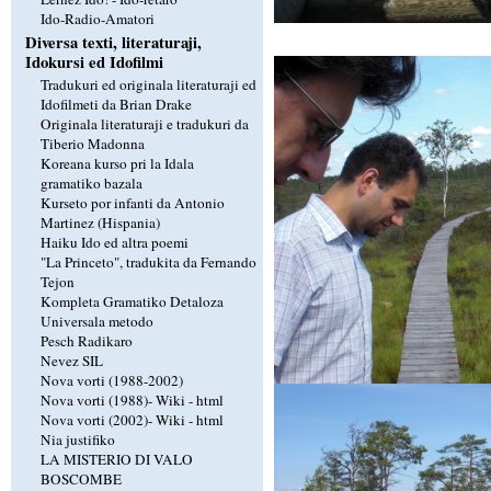
Ido-Radio-Amatori
Diversa texti, literaturaji,
Idokursi ed Idofilmi
Tradukuri ed originala literaturaji ed
Idofilmeti da Brian Drake
Originala literaturaji e tradukuri da
Tiberio Madonna
Koreana kurso pri la Idala
gramatiko bazala
Kurseto por infanti da Antonio
Martinez (Hispania)
Haiku Ido ed altra poemi
"La Princeto", tradukita da Fernando
Tejon
Kompleta Gramatiko Detaloza
Universala metodo
Pesch Radikaro
Nevez SIL
Nova vorti (1988-2002)
Nova vorti (1988)-
Wiki
-
html
Nova vorti (2002)-
Wiki
-
html
Nia justifiko
LA MISTERIO DI VALO
BOSCOMBE