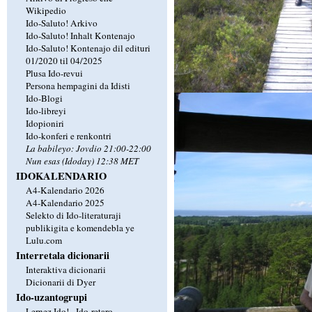
Wikipedio
Ido-Saluto! Arkivo
Ido-Saluto! Inhalt Kontenajo
Ido-Saluto! Kontenajo dil edituri
01/2020 til 04/2025
Plusa Ido-revui
Persona hempagini da Idisti
Ido-Blogi
Ido-libreyi
Idopioniri
Ido-konferi e renkontri
La babileyo: Jovdio 21:00-22:00
Nun esas (Idoday) 12:38 MET
IDOKALENDARIO
A4-Kalendario 2026
A4-Kalendario 2025
Selekto di Ido-literaturaji
publikigita e komendebla ye
Lulu.com
Interretala dicionarii
Interaktiva dicionarii
Dicionarii di Dyer
Ido-uzantogrupi
Lernez Ido! - Ido-retaro