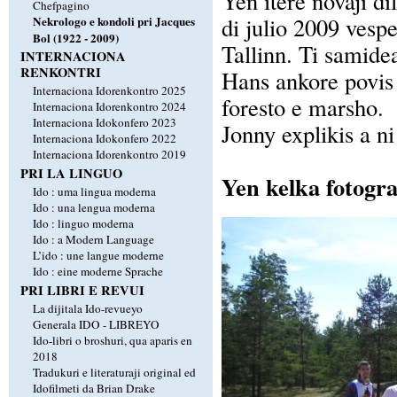
Yen itere novaji d
Chefpagino
di julio 2009 vespe
Nekrologo e kondoli pri Jacques
Bol (1922 - 2009)
Tallinn. Ti samide
INTERNACIONA
RENKONTRI
Hans ankore povis 
Internaciona Idorenkontro 2025
foresto e marsho.
Internaciona Idorenkontro 2024
Internaciona Idokonfero 2023
Jonny explikis a ni
Internaciona Idokonfero 2022
Internaciona Idorenkontro 2019
PRI LA LINGUO
Yen kelka fotogra
Ido : uma lingua moderna
Ido : una lengua moderna
Ido : linguo moderna
Ido : a Modern Language
L’ido : une langue moderne
Ido : eine moderne Sprache
PRI LIBRI E REVUI
La dijitala Ido-revueyo
Generala IDO - LIBREYO
Ido-libri o broshuri, qua aparis en
2018
Tradukuri e literaturaji original ed
Idofilmeti da Brian Drake