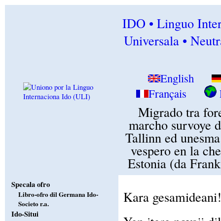
IDO • Linguo Inte
Universala • Neutr
English
Français
Migrado tra for
marcho survoye d
Tallinn ed unesma
vespero en la che
Estonia (da Fran
Specala ofro
Kara gesamideani
Libro-ofro dil Germana Ido-
Societo r.a.
Ido-Situi