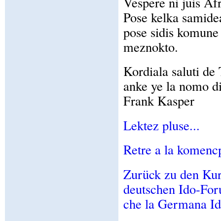
Vespere ni juis Afr
Pose kelka samidea
pose sidis komune e
meznokto.
Kordiala saluti de 
anke ye la nomo d
Frank Kasper
Lektez pluse...
Retre a la komencp
Zurück zu den Kur
deutschen Ido-Foru
che la Germana I