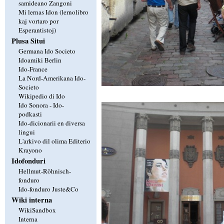
samideano Zangoni
Mi lernas Idon (lernolibro
kaj vortaro por
Esperantistoj)
Plusa Situi
Germana Ido Societo
Idoamiki Berlin
Ido-France
La Nord-Amerikana Ido-
Societo
Wikipedio di Ido
Ido Sonora - Ido-
podkasti
Ido-dicionarii en diversa
lingui
L'arkivo dil olima Editerio
Krayono
Idofonduri
Hellmut-Röhnisch-
fonduro
Ido-fonduro Juste&Co
Wiki interna
WikiSandbox
Interna