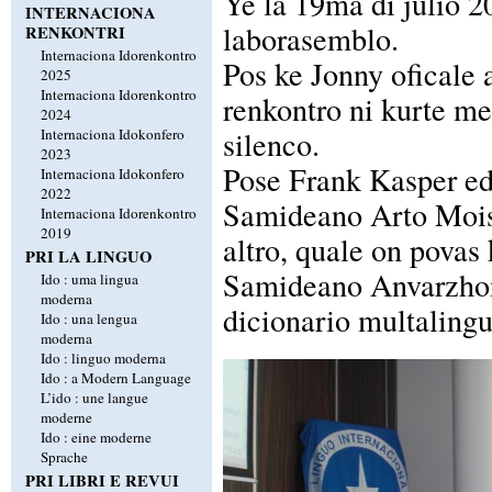
Ye la 19ma di julio 
INTERNACIONA
laborasemblo.
RENKONTRI
Internaciona Idorenkontro
Pos ke Jonny oficale a
2025
Internaciona Idorenkontro
renkontro ni kurte m
2024
silenco.
Internaciona Idokonfero
2023
Pose Frank Kasper ed
Internaciona Idokonfero
2022
Samideano Arto Moisio
Internaciona Idorenkontro
2019
altro, quale on povas 
PRI LA LINGUO
Samideano Anvarzhon 
Ido : uma lingua
moderna
dicionario multalingu
Ido : una lengua
moderna
Ido : linguo moderna
Ido : a Modern Language
L’ido : une langue
moderne
Ido : eine moderne
Sprache
PRI LIBRI E REVUI