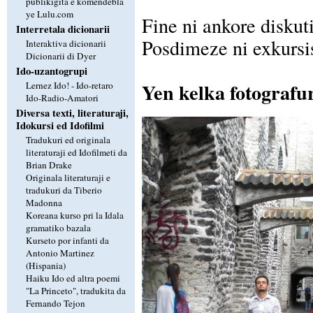
publikigita e komendebla
ye Lulu.com
Fine ni ankore diskuti
Interretala dicionarii
Posdimeze ni exkursis
Interaktiva dicionarii
Dicionarii di Dyer
Ido-uzantogrupi
Yen kelka fotografu
Lernez Ido! - Ido-retaro
Ido-Radio-Amatori
Diversa texti, literaturaji,
Idokursi ed Idofilmi
Tradukuri ed originala
literaturaji ed Idofilmeti da
Brian Drake
Originala literaturaji e
tradukuri da Tiberio
Madonna
Koreana kurso pri la Idala
gramatiko bazala
Kurseto por infanti da
Antonio Martinez
(Hispania)
Haiku Ido ed altra poemi
"La Princeto", tradukita da
Fernando Tejon