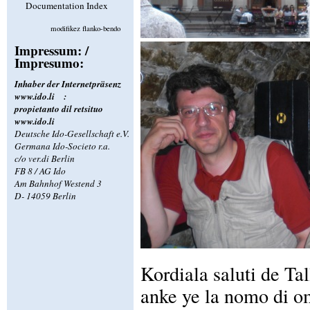
Documentation Index
modifikez flanko-bendo
Impressum: /
Impresumo:
Inhaber der Internetpräsenz
www.ido.li
:
propietanto dil retsituo
www.ido.li
Deutsche Ido-Gesellschaft e.V.
Germana Ido-Societo r.a.
c/o ver.di Berlin
FB 8 / AG Ido
Am Bahnhof Westend 3
D- 14059 Berlin
Kordiala saluti de Tal
anke ye la nomo di o