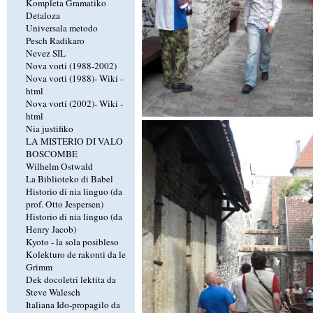
Kompleta Gramatiko
Detaloza
Universala metodo
Pesch Radikaro
Nevez SIL
Nova vorti (1988-2002)
Nova vorti (1988)-
Wiki
-
html
Nova vorti (2002)-
Wiki
-
html
Nia justifiko
LA MISTERIO DI VALO
BOSCOMBE
Wilhelm Ostwald
La Biblioteko di Babel
Historio di nia linguo (da
prof. Otto Jespersen)
Historio di nia linguo (da
Henry Jacob)
Kyoto - la sola posibleso
Kolekturo de rakonti da le
Grimm
Dek docoletri lektita da
Steve Walesch
Italiana Ido-propagilo da