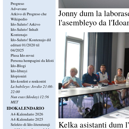
Progreso
Ad~avane
Jonny dum la laborase
Arkivo di Progreso che
Wikipedio
l'asembleyo da l'Idoa
Ido-Saluto! Arkivo
Ido-Saluto! Inhalt
Kontenajo
Ido-Saluto! Kontenajo dil
edituri 01/2020 til
04/2025
Plusa Ido-revui
Persona hempagini da Idisti
Ido-Blogi
Ido-libreyi
Idopioniri
Ido-konferi e renkontri
La babileyo: Jovdio 21:00-
22:00
Nun esas (Idoday) 12:56
MET
IDOKALENDARIO
A4-Kalendario 2026
A4-Kalendario 2025
Kelka asistanti dum l
Selekto di Ido-literaturaji