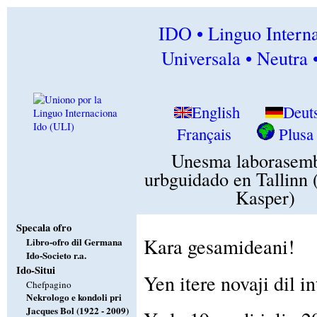
IDO • Linguo Interna
Universala • Neutra 
English
Deut
Français
Plusa 
Unesma laborasemb
urbguidado en Tallinn 
Kasper)
Specala ofro
Kara gesamideani!
Libro-ofro dil Germana
Ido-Societo r.a.
Ido-Situi
Yen itere novaji dil 
Chefpagino
Nekrologo e kondoli pri
Jacques Bol (1922 - 2009)