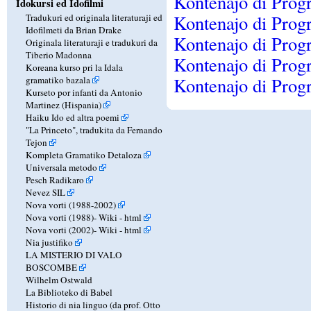
Kontenajo di Prog
Idokursi ed Idofilmi
Kontenajo di Prog
Tradukuri ed originala literaturaji ed
Idofilmeti da Brian Drake
Kontenajo di Prog
Originala literaturaji e tradukuri da
Tiberio Madonna
Kontenajo di Prog
Koreana kurso pri la Idala
Kontenajo di Prog
gramatiko bazala
Kurseto por infanti da Antonio
Martinez (Hispania)
Haiku Ido ed altra poemi
"La Princeto", tradukita da Fernando
Tejon
Kompleta Gramatiko Detaloza
Universala metodo
Pesch Radikaro
Nevez SIL
Nova vorti (1988-2002)
Nova vorti (1988)-
Wiki
-
html
Nova vorti (2002)-
Wiki
-
html
Nia justifiko
LA MISTERIO DI VALO
BOSCOMBE
Wilhelm Ostwald
La Biblioteko di Babel
Historio di nia linguo (da prof. Otto