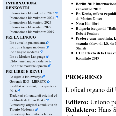
INTERNACIONA
Berlin 2019 Internaciona
RENKONTRI
renkontro 2019
Internaciona Idorenkontro 2025
En Kenia, mikra republi
Internaciona Idorenkontro 2024
da Marion Douet
Internaciona Idokonfero 2023
Nova Ido-libri
Internaciona Idokonfero 2022
Bulgaria (sequo di "Bal
Internaciona Idorenkontro 2019
Robert Pontnau
PRI LA LINGUO
Prefere esar mortinta, 
Ido : uma lingua moderna
sexuala sklavo di I.S.
da 
Ido : una lengua moderna
Sharifi
Ido : linguo moderna
ULI: Elekto di la Direkt
Ido : a Modern Language
Komitato 2019
L’ido : une langue moderne
Ido : eine moderne Sprache
PRI LIBRI E REVUI
PROGRESO
La dijitala Ido-revueyo
Generala IDO - LIBREYO
Ido-libri o broshuri, qua aparis en
L'ofical organo dil
2018
Tradukuri e literaturaji original ed
Editero:
Uniono po
Idofilmeti da Brian Drake
Literaturaji original e tradukita da
Redaktero:
Hans S
Tiberio Madonna
Literaturaji tradukita da James