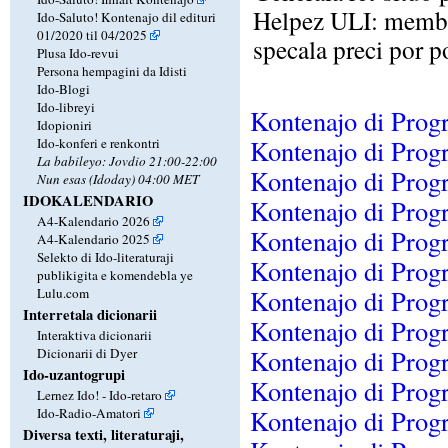
Helpez ULI: membr
Ido-Saluto! Kontenajo dil edituri
01/2020 til 04/2025
specala preci por p
Plusa Ido-revui
Persona hempagini da Idisti
Ido-Blogi
Ido-libreyi
Kontenajo di Prog
Idopioniri
Kontenajo di Prog
Ido-konferi e renkontri
La babileyo: Jovdio 21:00-22:00
Kontenajo di Prog
Nun esas (Idoday) 04:00 MET
IDOKALENDARIO
Kontenajo di Prog
A4-Kalendario 2026
Kontenajo di Prog
A4-Kalendario 2025
Selekto di Ido-literaturaji
Kontenajo di Prog
publikigita e komendebla ye
Kontenajo di Prog
Lulu.com
Interretala dicionarii
Kontenajo di Prog
Interaktiva dicionarii
Kontenajo di Prog
Dicionarii di Dyer
Ido-uzantogrupi
Kontenajo di Prog
Lernez Ido! - Ido-retaro
Kontenajo di Prog
Ido-Radio-Amatori
Diversa texti, literaturaji,