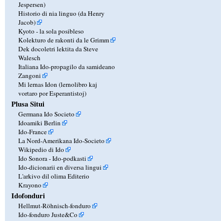
Jespersen)
Historio di nia linguo (da Henry
Jacob)
Kyoto - la sola posibleso
Kolekturo de rakonti da le Grimm
Dek docoletri lektita da Steve
Walesch
Italiana Ido-propagilo da samideano
Zangoni
Mi lernas Idon (lernolibro kaj
vortaro por Esperantistoj)
Plusa Situi
Germana Ido Societo
Idoamiki Berlin
Ido-France
La Nord-Amerikana Ido-Societo
Wikipedio di Ido
Ido Sonora - Ido-podkasti
Ido-dicionarii en diversa lingui
L'arkivo dil olima Editerio
Krayono
Idofonduri
Hellmut-Röhnisch-fonduro
Ido-fonduro Juste&Co