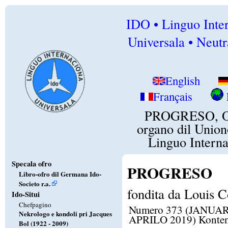
IDO • Linguo Inte
Universala • Neutr
English
Français
PROGRESO, Of
organo dil Union
Linguo Intern
Specala ofro
PROGRESO
Libro-ofro dil Germana Ido-
Societo r.a.
fondita da Louis C
Ido-Situi
Chefpagino
Numero 373 (JANUAR
Nekrologo e kondoli pri Jacques
APRILO 2019) Konte
Bol (1922 - 2009)