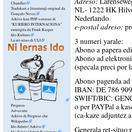
Adreso:
Larensewe
Chandler
NL- 1222 HK Hilv
Tradukuri e literaturaji original da
Gonçalo Neves
Nederlando
Arkivo kun PDF-versioni di
"KURIERO INTERNACIONA"
e-postal adreso:
pr
enretigita da Frank Kasper
Ido-Kulturo
3 numeri yarale:
La ret-situo di ULI
Abono a papera ed
Abono ad elektroni
(specala preci por l
Abono pagenda ad 
IBAN: DE 786 909
SWIFT/BIC: GEN
o per PAYPal a kas
Progreso
Ad~avane
(ca-kaze adjuntez 
Arkivo di Progreso che
Wikipedio
Ido-Saluto! Arkivo
Generala ret-situo 
Ido-Saluto! Inhalt Kontenajo