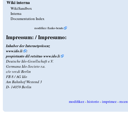
Wiki interna
WikiSandbox
Interna
Documentation Index
modifikez flanko-bendo
Impressum: / Impresumo:
Inhaber der Internetpräsenz
www.ido.li
:
propietanto dil retsituo
www.ido.li
Deutsche Ido-Gesellschaft e.V.
Germana Ido-Societo r.a.
c/o ver.di Berlin
FB 8 / AG Ido
Am Bahnhof Westend 3
D- 14059 Berlin
modifikez
-
historio
-
imprimez
-
recen