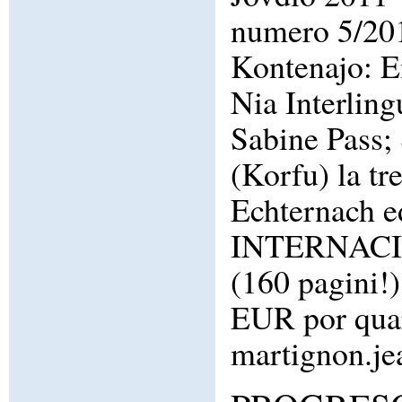
numero 5/20
Kontenajo: En 
Nia Interling
Sabine Pass; 
(Korfu) la tr
Echternach e
INTERNACI
(160 pagini!)
EUR por quar
martignon.je