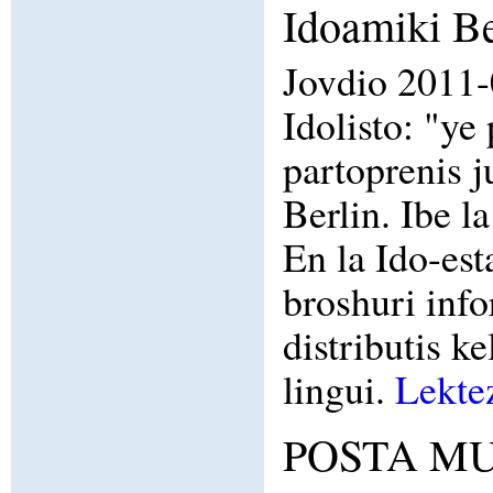
Idoamiki Be
Jovdio 2011-
Idolisto: "ye
partoprenis j
Berlin. Ibe l
En la Ido-est
broshuri info
distributis k
lingui.
Lektez
POSTA MUN