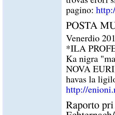
pagino:
http:
POSTA MUN
Venerdio 20
*ILA PROFET
Ka nigra "ma
NOVA EURIKI
havas la li
http://enioni
Raporto pri
Echternach