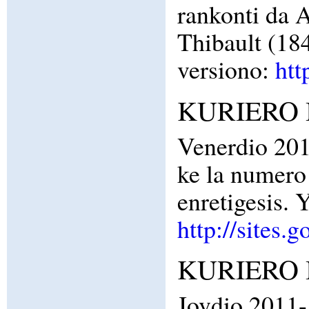
rankonti da 
Thibault (184
versiono:
htt
KURIERO I
Venerdio 201
ke la nume
enretigesis. 
http://sites.
KURIERO I
Jovdio 2011-