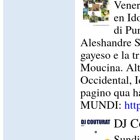
Vener
en Id
di Pur
Aleshandre S
gayeso e la t
Moucina. Altr
Occidental, I
pagino qua h
MUNDI:
htt
DJ C
Sundi