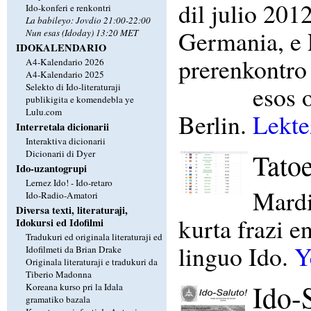
dil julio 201
Ido-konferi e renkontri
La babileyo: Jovdio 21:00-22:00
Germania, e 
Nun esas (Idoday) 13:20 MET
IDOKALENDARIO
prerenkontro
A4-Kalendario 2026
A4-Kalendario 2025
esos 
Selekto di Ido-literaturaji
publikigita e komendebla ye
Lulu.com
Berlin.
Lektez
Interretala dicionarii
Interaktiva dicionarii
Tatoe
Dicionarii di Dyer
Ido-uzantogrupi
Lernez Ido! - Ido-retaro
Mardi
Ido-Radio-Amatori
Diversa texti, literaturaji,
kurta frazi e
Idokursi ed Idofilmi
Tradukuri ed originala literaturaji ed
linguo Ido.
Y
Idofilmeti da Brian Drake
Originala literaturaji e tradukuri da
Tiberio Madonna
Ido-
Koreana kurso pri la Idala
gramatiko bazala