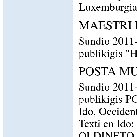
Luxemburgian
MAESTRI D
Sundio 2011
publikigis "
POSTA MUN
Sundio 2011
publikigis P
Ido, Occident
Texti en Ido
OLDINETO - 