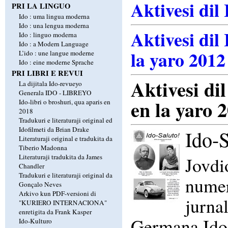
Aktivesi dil 
PRI LA LINGUO
Ido : uma lingua moderna
Ido : una lengua moderna
Aktivesi dil 
Ido : linguo moderna
Ido : a Modern Language
la yaro 2012
L’ido : une langue moderne
Ido : eine moderne Sprache
PRI LIBRI E REVUI
Aktivesi dil
La dijitala Ido-revueyo
Generala IDO - LIBREYO
en la yaro 
Ido-libri o broshuri, qua aparis en
2018
Tradukuri e literaturaji original ed
Idofilmeti da Brian Drake
Ido-S
Literaturaji original e tradukita da
Tiberio Madonna
Literaturaji tradukita da James
Jovdi
Chandler
Tradukuri e literaturaji original da
numer
Gonçalo Neves
Arkivo kun PDF-versioni di
jurna
"KURIERO INTERNACIONA"
enretigita da Frank Kasper
Germana Ido-
Ido-Kulturo