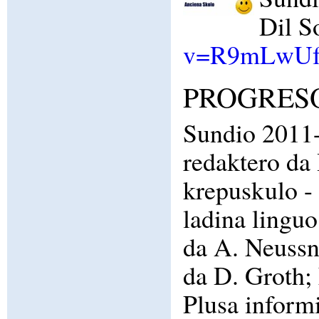
Dil S
v=R9mLwUf
PROGRESO 
Sundio 2011-
redaktero da 
krepuskulo - 
ladina linguo
da A. Neussn
da D. Groth; 
Plusa informi