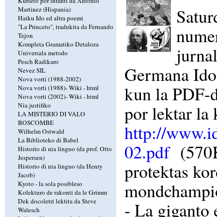
Kurseto por infanti da Antonio
Satur
Martinez (Hispania)
Haiku Ido ed altra poemi
"La Princeto", tradukita da Fernando
numer
Tejon
Kompleta Gramatiko Detaloza
jurna
Universala metodo
Pesch Radikaro
Germana Ido-
Nevez SIL
Nova vorti (1988-2002)
kun la PDF-d
Nova vorti (1988)-
Wiki
-
html
Nova vorti (2002)-
Wiki
-
html
Nia justifiko
por lektar la
LA MISTERIO DI VALO
BOSCOMBE
http://www.i
Wilhelm Ostwald
La Biblioteko di Babel
02.pdf
(570K
Historio di nia linguo (da prof. Otto
Jespersen)
protektas kor
Historio di nia linguo (da Henry
Jacob)
mondchampion
Kyoto - la sola posibleso
Kolekturo de rakonti da le Grimm
Dek docoletri lektita da Steve
- La giganto 
Walesch