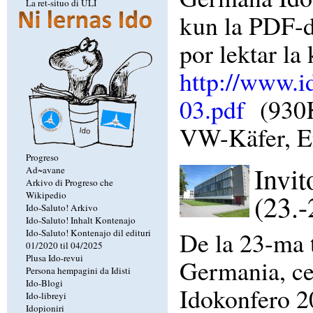
La ret-situo di ULI
kun la PDF-d
por lektar la
http://www.i
03.pdf
(930K
VW-Käfer, En
Progreso
Invit
Ad~avane
Arkivo di Progreso che
(23.-
Wikipedio
Ido-Saluto! Arkivo
Ido-Saluto! Inhalt Kontenajo
De la 23-ma t
Ido-Saluto! Kontenajo dil edituri
01/2020 til 04/2025
Plusa Ido-revui
Germania, cen
Persona hempagini da Idisti
Ido-Blogi
Idokonfero 2
Ido-libreyi
Idopioniri