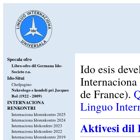
Specala ofro
Ido esis deve
Libro-ofro dil Germana Ido-
Societo r.a.
Internaciona
Ido-Situi
Chefpagino
de France).
Q
Nekrologo e kondoli pri Jacques
Bol (1922 - 2009)
Linguo Inter
INTERNACIONA
RENKONTRI
Internaciona Idorenkontro 2025
Internaciona Idorenkontro 2024
Aktivesi dil
Internaciona Idokonfero 2023
Internaciona Idokonfero 2022
Internaciona Idorenkontro 2019