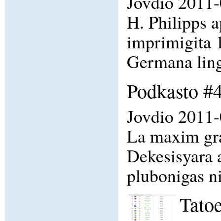
Jovdio 2011-0
H. Philipps 
imprimigita 1
Germana ling
Podkasto #4
Jovdio 2011-
La maxim gra
Dekesisyara a
plubonigas n
Tatoe