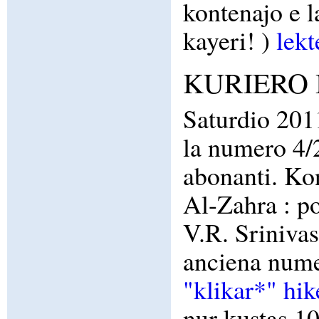
kontenajo e l
kayeri! )
lekt
KURIERO I
Saturdio 201
la numero 
abonanti. Ko
Al-Zahra : p
V.R. Srinivasa
anciena nu
"klikar*" hik
nur kustas 1