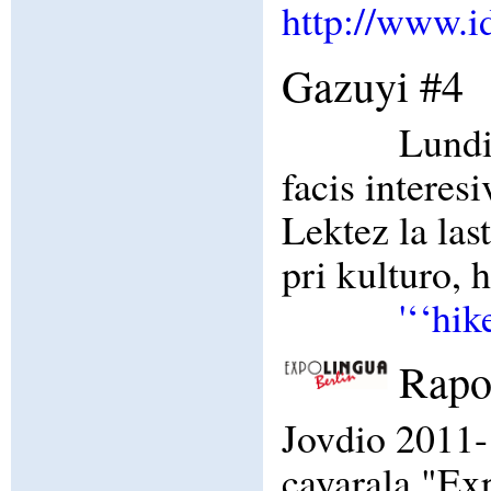
http://www.i
Gazuyi #4
Lundi
facis interes
Lektez la las
pri kulturo, h
'‘‘hik
Rapo
Jovdio 2011-
cayarala "Exp