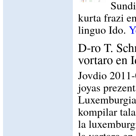
Sundi
kurta frazi e
linguo Ido.
Y
D-ro T. Sc
vortaro en I
Jovdio 2011-
joyas prezen
Luxemburgian
kompilar tala
la luxemburg
la vortaro e