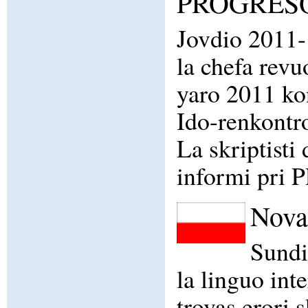
PROGRESO 
Jovdio 2011-
la chefa re
yaro 2011 kon
Ido-renkontr
La skriptisti 
informi pr
Nova 
Sundi
la linguo int
trovas erori 