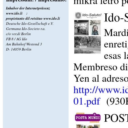
Inhaber der Internetpräsenz
Ido-
www.ido.li
:
propietanto dil retsituo
www.ido.li
Deutsche Ido-Gesellschaft e.V.
Mardi
Germana Ido-Societo r.a.
c/o ver.di Berlin
FB 8 / AG Ido
enret
Am Bahnhof Westend 3
D- 14059 Berlin
esas 
Membreso dil
Yen al adreso
http://www.i
01.pdf
(930
POST