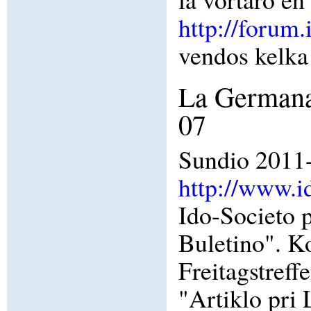
http://forum
vendos kelka
La Germana 
07
Sundio 2011
http://www.i
Ido-Societo 
Buletino". K
Freitagstref
"Artiklo pri 