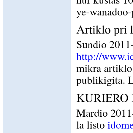
ye-wanadoo-p
Artiklo pri
Sundio 2011-0
http://www.i
mikra artiklo
publikigita. 
KURIERO I
Mardio 2011-
la listo
idome