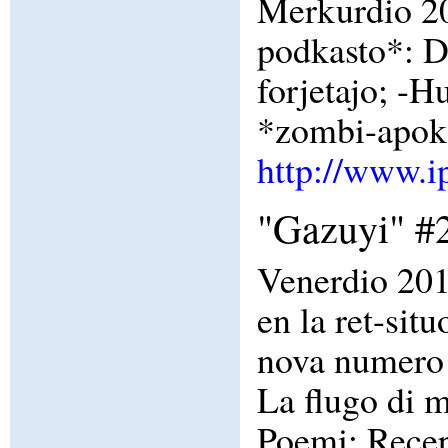
Merkurdio 20
podkasto*: D
forjetajo; -H
*zombi-apoka
http://www.i
"Gazuyi" #2
Venerdio 201
en la ret-sit
nova numero 
La flugo di m
Poemi; Recept