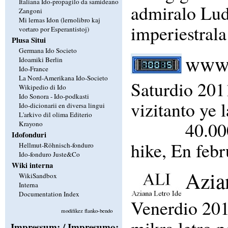
Italiana Ido-propagilo da samideano
admiralo Lud
Zangoni
Mi lernas Idon (lernolibro kaj
imperiestrala
vortaro por Esperantistoj)
Plusa Situi
Germana Ido Societo
www.i
Idoamiki Berlin
Ido-France
La Nord-Amerikana Ido-Societo
Saturdio 201
Wikipedio di Ido
Ido Sonora - Ido-podkasti
vizitanto ye 
Ido-dicionarii en diversa lingui
L'arkivo dil olima Editerio
40.00
Krayono
Idofonduri
hike, En febr
Hellmut-Röhnisch-fonduro
Ido-fonduro Juste&Co
Wiki interna
Azia
WikiSandbox
Interna
Documentation Index
Venerdio 201
modifikez flanko-bendo
mikra letro p
Impressum: / Impresumo: