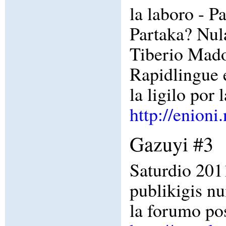
la laboro - P
Partaka? Nu
Tiberio Madon
Rapidlingue 
la ligilo p
http://enioni
Gazuyi #3
Saturdio 2011
publikigis n
la forumo pos