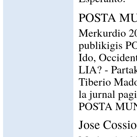
POSTA MUN
Merkurdio 2
publikigis P
Ido, Occident
LIA? - Par
Tiberio Mado
la jurnal pag
POSTA MU
Jose Cossio