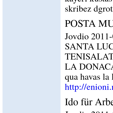
skribez dgro
POSTA MUN
Jovdio 2011-
SANTA LUCIA
TENISALATR
LA DONACAJI 
qua havas l
http://enioni
Ido für Arb