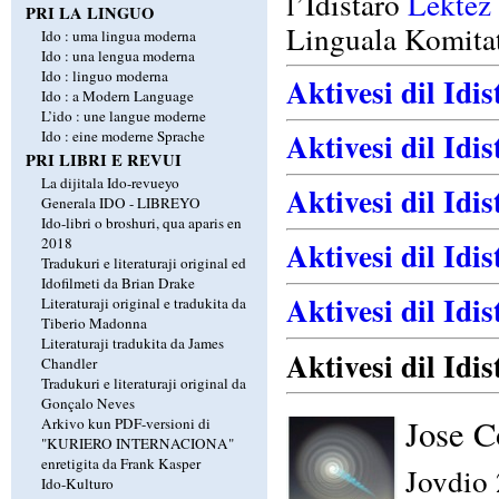
l’Idistaro
Lektez 
PRI LA LINGUO
Linguala Komita
Ido : uma lingua moderna
Ido : una lengua moderna
Ido : linguo moderna
Aktivesi dil Idi
Ido : a Modern Language
L’ido : une langue moderne
Aktivesi dil Idis
Ido : eine moderne Sprache
PRI LIBRI E REVUI
La dijitala Ido-revueyo
Aktivesi dil Idi
Generala IDO - LIBREYO
Ido-libri o broshuri, qua aparis en
2018
Aktivesi dil Idi
Tradukuri e literaturaji original ed
Idofilmeti da Brian Drake
Aktivesi dil Idi
Literaturaji original e tradukita da
Tiberio Madonna
Literaturaji tradukita da James
Aktivesi dil Idi
Chandler
Tradukuri e literaturaji original da
Gonçalo Neves
Jose C
Arkivo kun PDF-versioni di
"KURIERO INTERNACIONA"
enretigita da Frank Kasper
Jovdio 
Ido-Kulturo