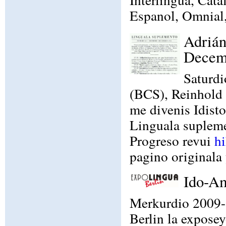
Espanol, Omnial,
Adrián
Decem
Saturdi
(BCS), Reinhold
me divenis Idisto
Linguala suplem
Progreso revui
hi
pagino originala
Ido-Am
Merkurdio 2009-
Berlin la expose