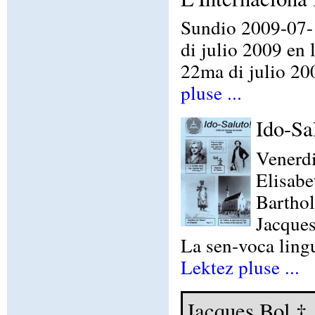
Sundio 2009-07-1
di julio 2009 en 
22ma di julio 200
pluse ...
Ido-Sa
Venerdi
Elisab
Bartho
Jacques
La sen-voca ling
Lektez pluse ...
Jacques Bol †