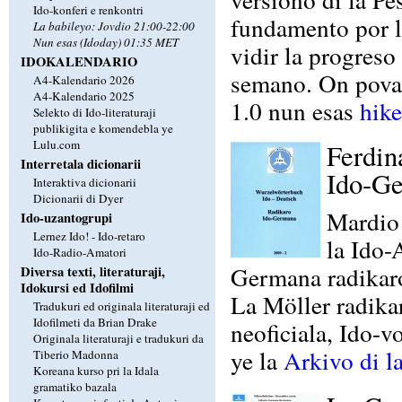
Ido-konferi e renkontri
fundamento por l
La babileyo: Jovdio 21:00-22:00
Nun esas (Idoday) 01:35 MET
vidir la progreso 
IDOKALENDARIO
semano. On povas
A4-Kalendario 2026
A4-Kalendario 2025
1.0 nun esas
hike
Selekto di Ido-literaturaji
publikigita e komendebla ye
Lulu.com
Ferdin
Interretala dicionarii
Ido-Ge
Interaktiva dicionarii
Dicionarii di Dyer
Mardio
Ido-uzantogrupi
Lernez Ido! - Ido-retaro
la Ido-
Ido-Radio-Amatori
Germana radikaro
Diversa texti, literaturaji,
Idokursi ed Idofilmi
La Möller radika
Tradukuri ed originala literaturaji ed
Idofilmeti da Brian Drake
neoficiala, Ido-v
Originala literaturaji e tradukuri da
ye la
Arkivo di l
Tiberio Madonna
Koreana kurso pri la Idala
gramatiko bazala