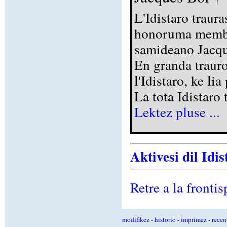
L'Idistaro traur
honoruma membro
samideano Jacqu
En granda trauro
l'Idistaro, ke l
La tota Idistaro 
Lektez pluse ...
Aktivesi dil Idi
Retre a la frontis
modifikez
-
historio
-
imprimez
-
recen