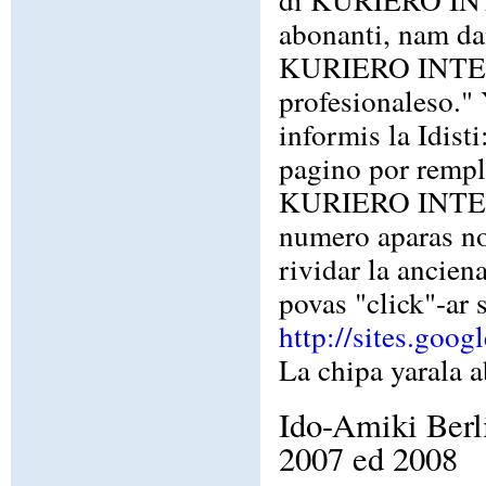
abonanti, nam da
KURIERO INTERN
profesionaleso."
informis la Idist
pagino por rempl
KURIERO INTERNA
numero aparas nom
rividar la anc
povas "click"-ar 
http://sites.goog
La chipa yarala 
Ido-Amiki Berl
2007 ed 2008