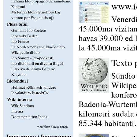
Italiana Ido-propagilo da samideano
www.id
Zangoni
Mi lernas Idon (lernolibro kaj
Venerdi
vortaro por Esperantistoj)
Plusa Situi
45.000ma vizitan
Germana Ido Societo
havas 39.000 ed 
Idoamiki Berlin
Ido-France
la 45.000ma vizi
La Nord-Amerikana Ido-Societo
Wikipedio di Ido
Ido Sonora - Ido-podkasti
Texto 
Ido-dicionarii en diversa lingui
L'arkivo dil olima Editerio
Sundio 
Krayono
Idofonduri
Wikiped
Hellmut-Röhnisch-fonduro
konfero
Ido-fonduro Juste&Co
Wiki interna
Badenia-Wurtemb
WikiSandbox
kilometri sudala 
Interna
Documentation Index
85.344 habitanti
modifikez flanko-bendo
Impressum: / Impresumo: