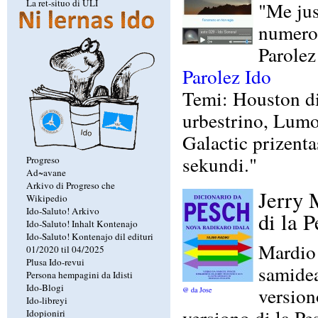
La ret-situo di ULI
"Me jus
numero 
Parolez
Parolez Ido
Temi: Houston di
urbestrino, Lumoz
Galactic prizent
sekundi."
Progreso
Ad~avane
Arkivo di Progreso che
Jerry 
Wikipedio
Ido-Saluto! Arkivo
di la 
Ido-Saluto! Inhalt Kontenajo
Ido-Saluto! Kontenajo dil edituri
Mardio 
01/2020 til 04/2025
Plusa Ido-revui
samidea
Persona hempagini da Idisti
Ido-Blogi
version
@ da Jose
Ido-libreyi
versiono di la P
Idopioniri