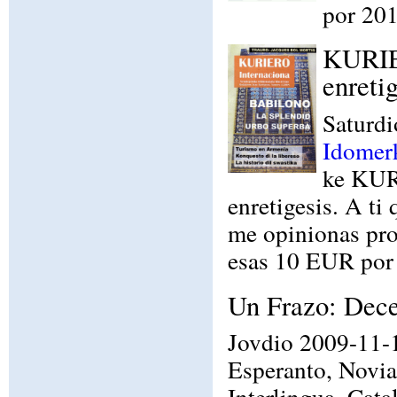
por 201
KURIE
enretig
Saturd
Idomer
ke KUR
enretigesis. A ti
me opinionas pro
esas 10 EUR por 
Un Frazo: Dece
Jovdio 2009-11-1
Esperanto, Novia
Interlingua, Cata