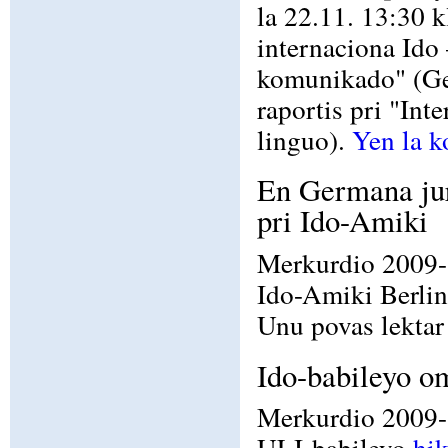
la 22.11. 13:30 
internaciona Ido
komunikado" (Ger
raportis pri "In
linguo).
Yen la 
En Germana jur
pri Ido-Amiki
Merkurdio 2009-1
Ido-Amiki Berlin
Unu povas lektar
Ido-babileyo o
Merkurdio 2009-10
ULI-babileyo
hik