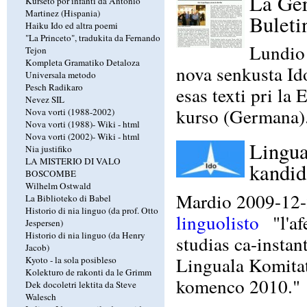
La Ger
Kurseto por infanti da Antonio
Martinez (Hispania)
Buleti
Haiku Ido ed altra poemi
"La Princeto", tradukita da Fernando
Lundio
Tejon
Kompleta Gramatiko Detaloza
nova senkusta Id
Universala metodo
Pesch Radikaro
esas texti pri la
Nevez SIL
kurso (Germana)
Nova vorti (1988-2002)
Nova vorti (1988)-
Wiki
-
html
Nova vorti (2002)-
Wiki
-
html
Lingua
Nia justifiko
LA MISTERIO DI VALO
kandid
BOSCOMBE
Wilhelm Ostwald
Mardio 2009-12-2
La Biblioteko di Babel
Historio di nia linguo (da prof. Otto
linguolisto
"l'af
Jespersen)
Historio di nia linguo (da Henry
studias ca-instan
Jacob)
Linguala Komitat
Kyoto - la sola posibleso
Kolekturo de rakonti da le Grimm
komenco 2010."
Dek docoletri lektita da Steve
Walesch