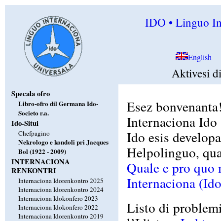
IDO • Linguo Int
English
Aktivesi d
Specala ofro
Esez bonvenanta!
Libro-ofro dil Germana Ido-
Societo r.a.
Internaciona Ido
Ido-Situi
Ido esis developa
Chefpagino
Nekrologo e kondoli pri Jacques
Helpolinguo, qua
Bol (1922 - 2009)
INTERNACIONA
Quale e pro quo 
RENKONTRI
Internaciona (Ido
Internaciona Idorenkontro 2025
Internaciona Idorenkontro 2024
Internaciona Idokonfero 2023
Listo di problemi
Internaciona Idokonfero 2022
Internaciona Idorenkontro 2019