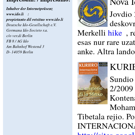
Nova I
Inhaber der Internetpräsenz
Jovdio 
www.ido.li
:
propietanto dil retsituo
www.ido.li
deskovr
Deutsche Ido-Gesellschaft e.V.
Merkelli
hike
, 
Germana Ido-Societo r.a.
c/o ver.di Berlin
esas nur rare uza
FB 8 / AG Ido
Am Bahnhof Westend 3
anke. Altra land
D- 14059 Berlin
KURIE
Sundio 
2/2009
Kontena
Mohamed
Tibetala rejio. 
INTERNACIONA, o
http://sites.goog