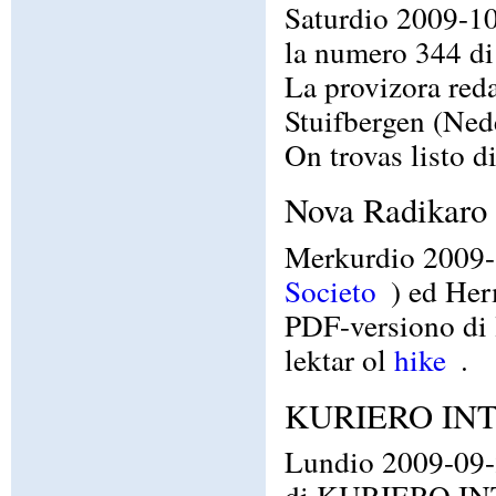
Saturdio 2009-10
la numero 344 d
La provizora red
Stuifbergen (Ned
On trovas listo
Nova Radikaro 
Merkurdio 2009-1
Societo
) ed Her
PDF-versiono di 
lektar ol
hike
.
KURIERO INT
Lundio 2009-09-
di KURIERO INT