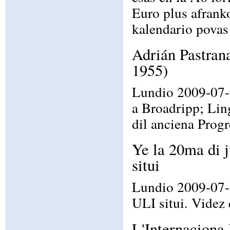
Euro plus afran
kalendario povas
Adrián Pastran
1955)
Lundio 2009-07-
a Broadripp; Li
dil anciena Prog
Ye la 20ma di j
situi
Lundio 2009-07-2
ULI situi. Videz
L'Internaciona