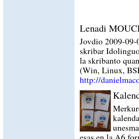
Lenadi MOUCIN
Jovdio 2009-09-
skribar Idolinguo
la skribanto qua
(Win, Linux, BSD
http://danielmac
Kalend
Merkurd
kalenda
unesma 
esas en la A6 fo