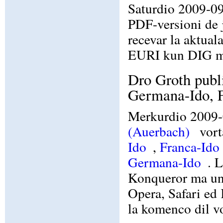
Saturdio 2009-09-
PDF-versioni de 
recevar la aktual
EURI kun DIG 
Dro Groth publi
Germana-Ido, F
Merkurdio 2009-0
(Auerbach)
vort
Ido
,
Franca-Ido
Germana-Ido
. 
Konqueror ma une
Opera, Safari ed
la komenco dil v