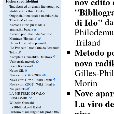
nov edito 
Idokursi ed Idofilmi
Tradukuri ed originala literaturaji ed
"Bibliogra
Idofilmeti da Brian Drake
Originala literaturaji e tradukuri da
di Ido"
da
Tiberio Madonna
Koreana kurso pri la Idala
Philodemu
gramatiko bazala
Kurseto por infanti da Antonio
Martinez (Hispania)
Triland
Haiku Ido ed altra poemi
"La Princeto", tradukita da Fernando
Metodo p
Tejon
Kompleta Gramatiko Detaloza
nova radi
Universala metodo
Pesch Radikaro
Gilles-Phi
Nevez SIL
Nova vorti (1988-2002)
Morin
Nova vorti (1988)-
Wiki
-
html
Nova vorti (2002)-
Wiki
-
html
Nia justifiko
Nove apar
LA MISTERIO DI VALO
BOSCOMBE
La viro de
Wilhelm Ostwald
La Biblioteko di Babel
nivo
Historio di nia linguo (da prof. Otto