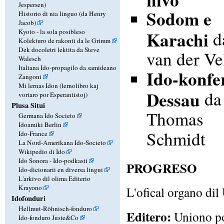
Jespersen)
Sodom e
Historio di nia linguo (da Henry
Jacob)
Kyoto - la sola posibleso
Karachi
da
Kolekturo de rakonti da le Grimm
Dek docoletri lektita da Steve
van der Ve
Walesch
Italiana Ido-propagilo da samideano
Ido-konfe
Zangoni
Mi lernas Idon (lernolibro kaj
Dessau
da
vortaro por Esperantistoj)
Plusa Situi
Thomas
Germana Ido Societo
Idoamiki Berlin
Schmidt
Ido-France
La Nord-Amerikana Ido-Societo
Wikipedio di Ido
Ido Sonora - Ido-podkasti
PROGRESO
Ido-dicionarii en diversa lingui
L'arkivo dil olima Editerio
Krayono
L'ofical organo dil
Idofonduri
Hellmut-Röhnisch-fonduro
Editero:
Uniono po
Ido-fonduro Juste&Co