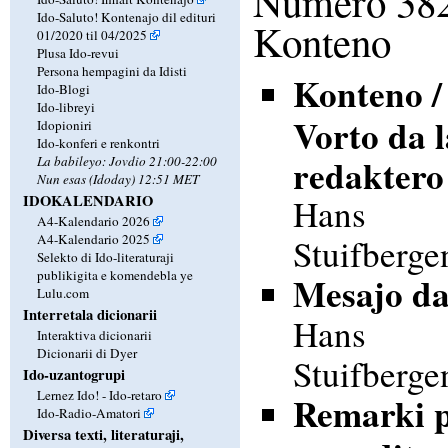
Numero 38
Ido-Saluto! Kontenajo dil edituri
Konteno
01/2020 til 04/2025
Plusa Ido-revui
Persona hempagini da Idisti
Konteno /
Ido-Blogi
Ido-libreyi
Vorto da l
Idopioniri
Ido-konferi e renkontri
redaktero
La babileyo: Jovdio 21:00-22:00
Nun esas (Idoday) 12:51 MET
IDOKALENDARIO
Hans
A4-Kalendario 2026
A4-Kalendario 2025
Stuifberge
Selekto di Ido-literaturaji
publikigita e komendebla ye
Mesajo d
Lulu.com
Interretala dicionarii
Hans
Interaktiva dicionarii
Dicionarii di Dyer
Stuifberge
Ido-uzantogrupi
Lernez Ido! - Ido-retaro
Remarki p
Ido-Radio-Amatori
Diversa texti, literaturaji,