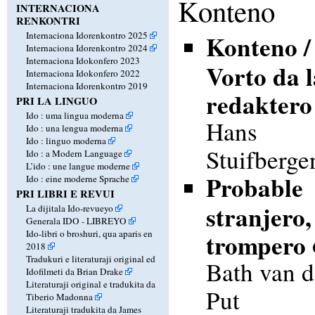
Konteno
INTERNACIONA
RENKONTRI
Internaciona Idorenkontro 2025
Konteno /
Internaciona Idorenkontro 2024
Internaciona Idokonfero 2023
Vorto da l
Internaciona Idokonfero 2022
Internaciona Idorenkontro 2019
redaktero
PRI LA LINGUO
Ido : uma lingua moderna
Hans
Ido : una lengua moderna
Ido : linguo moderna
Stuifberge
Ido : a Modern Language
L’ido : une langue moderne
Probable
Ido : eine moderne Sprache
PRI LIBRI E REVUI
stranjero,
La dijitala Ido-revueyo
Generala IDO - LIBREYO
Ido-libri o broshuri, qua aparis en
trompero
2018
Tradukuri e literaturaji original ed
Bath van d
Idofilmeti da Brian Drake
Literaturaji original e tradukita da
Put
Tiberio Madonna
Literaturaji tradukita da James