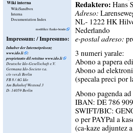
Redaktero:
Hans S
Wiki interna
WikiSandbox
Adreso:
Larensewe
Interna
NL- 1222 HK Hilv
Documentation Index
Nederlando
modifikez flanko-bendo
e-postal adreso:
pr
Impressum: / Impresumo:
Inhaber der Internetpräsenz
3 numeri yarale:
www.ido.li
:
propietanto dil retsituo
www.ido.li
Abono a papera ed
Deutsche Ido-Gesellschaft e.V.
Abono ad elektroni
Germana Ido-Societo r.a.
c/o ver.di Berlin
(specala preci por l
FB 8 / AG Ido
Am Bahnhof Westend 3
D- 14059 Berlin
Abono pagenda ad 
IBAN: DE 786 909
SWIFT/BIC: GEN
o per PAYPal a kas
(ca-kaze adjuntez 