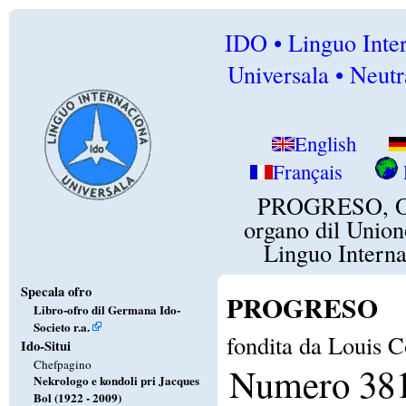
IDO • Linguo Inte
Universala • Neutr
English
Français
PROGRESO, Of
organo dil Union
Linguo Intern
Specala ofro
PROGRESO
Libro-ofro dil Germana Ido-
Societo r.a.
fondita da Louis C
Ido-Situi
Chefpagino
Numero 38
Nekrologo e kondoli pri Jacques
Bol (1922 - 2009)