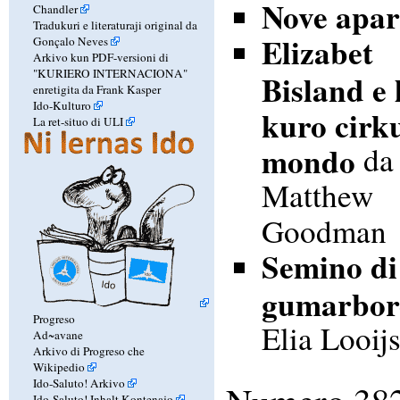
Nove apar
Chandler
Tradukuri e literaturaji original da
Elizabet
Gonçalo Neves
Arkivo kun PDF-versioni di
"KURIERO INTERNACIONA"
Bisland e 
enretigita da Frank Kasper
Ido-Kulturo
kuro cirk
La ret-situo di ULI
mondo
da
Matthew
Goodman
Semino di
gumarbor
Progreso
Elia Looijs
Ad~avane
Arkivo di Progreso che
Wikipedio
Ido-Saluto! Arkivo
Ido-Saluto! Inhalt Kontenajo