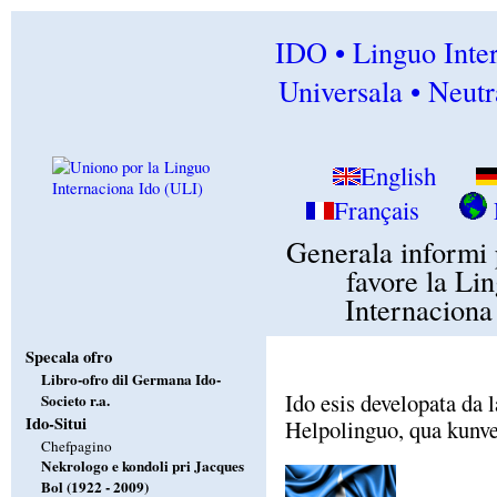
IDO • Linguo Inte
Universala • Neutr
English
Français
Generala informi 
favore la Li
Internaciona
Specala ofro
Libro-ofro dil Germana Ido-
Ido esis developata da 
Societo r.a.
Ido-Situi
Helpolinguo, qua kunve
Chefpagino
Nekrologo e kondoli pri Jacques
Bol (1922 - 2009)