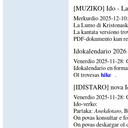
[MUZIKO] Ido - La
Merkurdio 2025-12-10:
La Lumo di Kristonasko 
La kantata versiono tr
PDF-dokumento kun rezu
Idokalendario 2026 
Venerdio 2025-11-28: G
Idokalendario en forma
hike
Ol trovesas
.
[IDISTARO] nova I
Venerdio 2025-11-28: G
Ido-verko:
Partaka:
Anekdotaro
, 
On povas konsultar e fo
On povas deskargar ol 