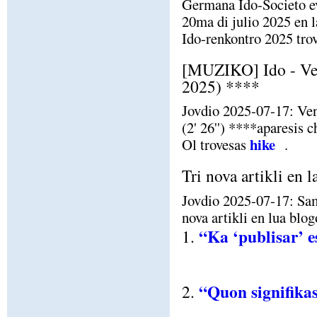
Germana Ido-Societo eve
20ma di julio 2025 en 
Ido-renkontro 2025 tro
[MUZIKO] Ido - Ven
2025) ****
Jovdio 2025-07-17: Ven
(2' 26'') ****aparesis 
hike
Ol trovesas
.
Tri nova artikli en 
Jovdio 2025-07-17: Sam
nova artikli en lua blo
“Ka ‘publisar’ e
1.
“Quon signifikas
2.