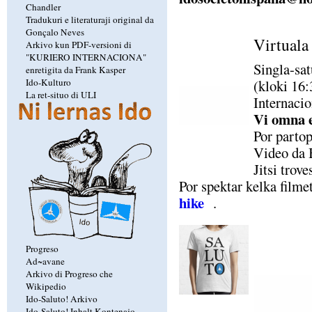
Chandler
Tradukuri e literaturaji original da
Gonçalo Neves
Virtuala
Arkivo kun PDF-versioni di
"KURIERO INTERNACIONA"
Singla-sa
enretigita da Frank Kasper
Ido-Kulturo
(kloki 16
La ret-situo di ULI
Internacio
Vi omna e
Por partop
Video da B
Jitsi trov
Por spektar kelka filmet
hike
.
Progreso
Ad~avane
Arkivo di Progreso che
Wikipedio
Ido-Saluto! Arkivo
Ido-Saluto! Inhalt Kontenajo