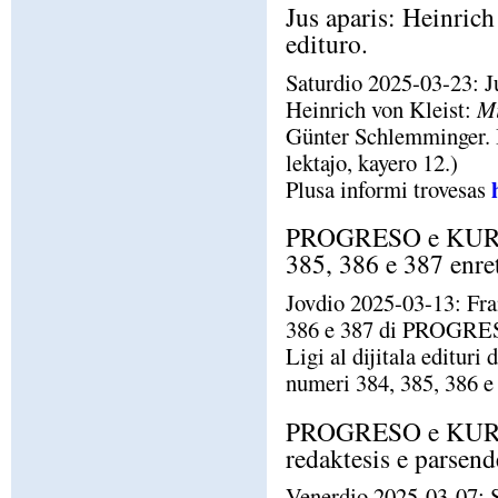
Jus aparis: Heinrich
edituro.
Saturdio 2025-03-23: Ju
Heinrich von Kleist:
Mi
Günter Schlemminger. B
lektajo, kayero 12.)
Plusa informi trovesas
PROGRESO e KURI
385, 386 e 387 enre
Jovdio 2025-03-13: Fran
386 e 387 di PROG
Ligi al dijitala ed
numeri 384, 385, 386 e
PROGRESO e KUR
redaktesis e parsend
Venerdio 2025-03-07: 