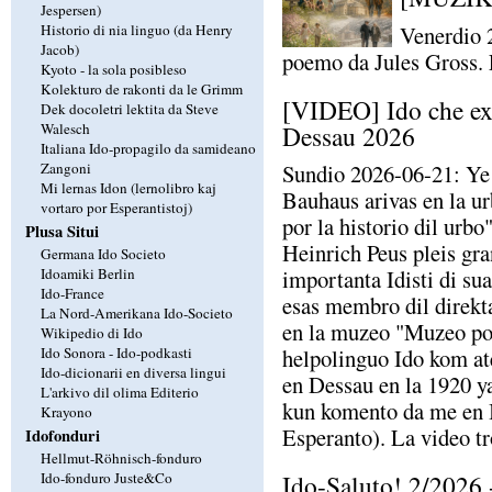
Jespersen)
Historio di nia linguo (da Henry
Venerdio 
Jacob)
poemo da Jules Gross. 
Kyoto - la sola posibleso
Kolekturo de rakonti da le Grimm
[VIDEO] Ido che exp
Dek docoletri lektita da Steve
Dessau 2026
Walesch
Italiana Ido-propagilo da samideano
Zangoni
Sundio 2026-06-21: Ye 
Mi lernas Idon (lernolibro kaj
Bauhaus arivas en la u
vortaro por Esperantistoj)
por la historio dil urbo
Plusa Situi
Heinrich Peus pleis gra
Germana Ido Societo
Idoamiki Berlin
importanta Idisti di su
Ido-France
esas membro dil direkt
La Nord-Amerikana Ido-Societo
en la muzeo "Muzeo por 
Wikipedio di Ido
Ido Sonora - Ido-podkasti
helpolinguo Ido kom at
Ido-dicionarii en diversa lingui
en Dessau en la 1920 ya
L'arkivo dil olima Editerio
kun komento da me en Id
Krayono
Esperanto). La video t
Idofonduri
Hellmut-Röhnisch-fonduro
Ido-fonduro Juste&Co
Ido-Saluto! 2/2026 -