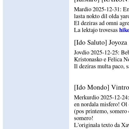
Mardio 2025-12-31: Emm
lasta nokto dil olda yar
El deziras ad omni agr
hik
La lektajo trovesas
[Ido Saluto] Joyoza
Jovdio 2025-12-25: Beb
Kristonasko e Felica N
Il deziras multa paco, 
[Ido Mondo] Vintr
Merkurdio 2025-12-24:
en nordala misfero! Ol 
(pos printemo, somero 
somero!
L'originala texto da X