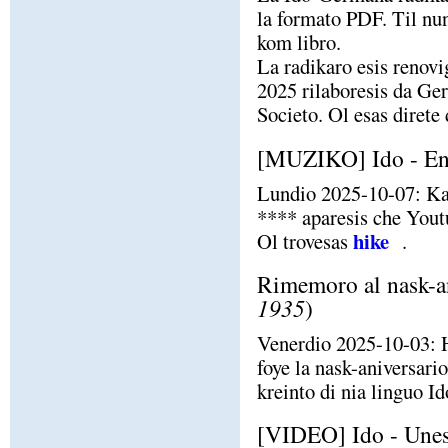
la formato PDF. Til nun
kom libro.
La radikaro esis renovi
2025 rilaboresis da Ge
Societo. Ol esas direte
[MUZIKO] Ido - En 
Lundio 2025-10-07: Kant
**** aparesis che Yout
hike
Ol trovesas
.
Rimemoro al nask-an
1935
)
Venerdio 2025-10-03: H
foye la nask-aniversari
kreinto di nia linguo Id
[VIDEO] Ido - Unes