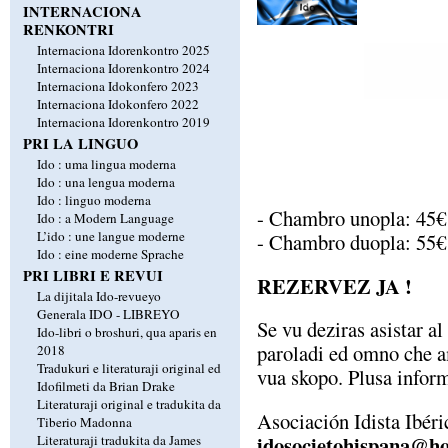
INTERNACIONA
RENKONTRI
Internaciona Idorenkontro 2025
Internaciona Idorenkontro 2024
Internaciona Idokonfero 2023
Internaciona Idokonfero 2022
Internaciona Idorenkontro 2019
PRI LA LINGUO
Ido : uma lingua moderna
Ido : una lengua moderna
Ido : linguo moderna
- Chambro unopla: 45€
Ido : a Modern Language
L’ido : une langue moderne
- Chambro duopla: 55€
Ido : eine moderne Sprache
PRI LIBRI E REVUI
REZERVEZ JA !
La dijitala Ido-revueyo
Generala IDO - LIBREYO
Se vu deziras asistar al
Ido-libri o broshuri, qua aparis en
paroladi ed omno che a
2018
Tradukuri e literaturaji original ed
vua skopo. Plusa inform
Idofilmeti da Brian Drake
Literaturaji original e tradukita da
Asociación Idista Ibéri
Tiberio Madonna
idosocietohispana@h
Literaturaji tradukita da James