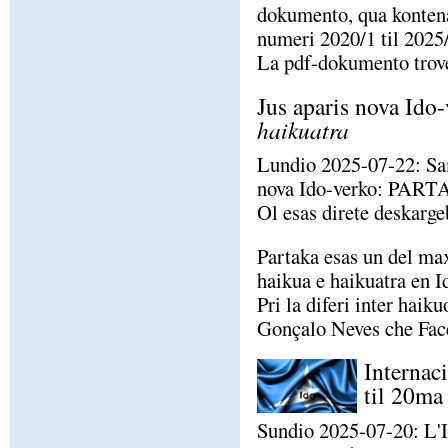
dokumento, qua kontena
numeri 2020/1 til 2025
La pdf-dokumento trov
Jus aparis nova I
haikuatra
Lundio 2025-07-22: Sa
nova Ido-verko: PAR
Ol esas direte deskarg
Partaka esas un del ma
haikua e haikuatra en Id
Pri la diferi inter haik
Gonçalo Neves che Fa
Internac
til 20ma
Sundio 2025-07-20: L'I