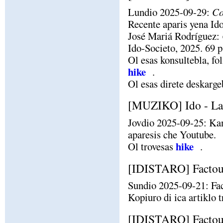
Lundio 2025-09-29:
Co
Recente aparis yena Id
José Mariá Rodríguez:
Ido-Societo, 2025. 69 p
Ol esas konsultebla, fo
hike
.
Ol esas direte deskarg
[MUZIKO] Ido - La
Jovdio 2025-09-25: Kan
aparesis che Youtube.
hike
Ol trovesas
.
[IDISTARO] Factou
Sundio 2025-09-21: Fac
Kopiuro di ica artiklo 
[IDISTARO] Factou