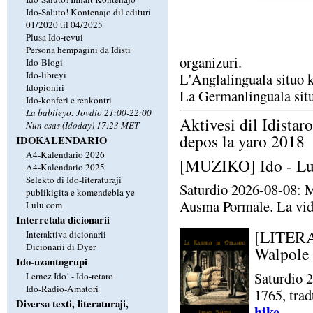
Ido-Saluto! Kontenajo dil edituri
01/2020 til 04/2025
Plusa Ido-revui
Persona hempagini da Idisti
organizuri.
Ido-Blogi
Ido-libreyi
L'Anglalinguala situo k
Idopioniri
La Germanlinguala situ
Ido-konferi e renkontri
La babileyo: Jovdio 21:00-22:00
Aktivesi dil Idistaro
Nun esas (Idoday) 17:23 MET
depos la yaro 2018
IDOKALENDARIO
A4-Kalendario 2026
[MUZIKO] Ido - Lud
A4-Kalendario 2025
Selekto di Ido-literaturaji
Saturdio 2026-08-08: 
publikigita e komendebla ye
Ausma Pormale. La vid
Lulu.com
Interretala dicionarii
[LITERA
Interaktiva dicionarii
Dicionarii di Dyer
Walpole
Ido-uzantogrupi
Saturdio 
Lernez Ido! - Ido-retaro
Ido-Radio-Amatori
1765, trad
Diversa texti, literaturaji,
hike
.