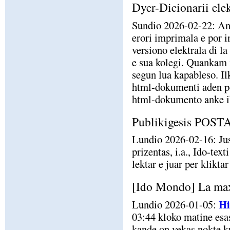
Dyer-Dicionarii elek
Sundio 2026-02-22: Ant
erori imprimala e por in
versiono elektrala di l
e sua kolegi. Quankam m
segun lua kapableso. Il
html-dokumenti aden p
html-dokumento anke i
Publikigesis POS
Lundio 2026-02-16: J
prizentas, i.a., Ido-te
lektar e juar per klikta
[Ido Mondo] La max
Hi
Lundio 2026-01-05:
03:44 kloko matine es
kande on vekas nokte ku