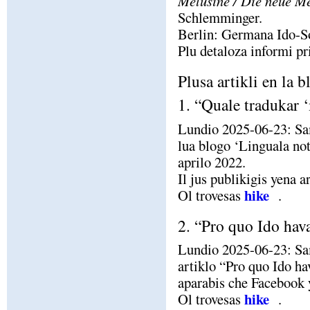
Melusine / Die neue M
Schlemminger.
Berlin: Germana Ido-Soc
Plu detaloza informi pr
Plusa artikli en la 
1. “Quale tradukar 
Lundio 2025-06-23: Sam
lua blogo ‘Linguala not
aprilo 2022.
Il jus publikigis yena 
hike
Ol trovesas
.
2. “Pro quo Ido hava
Lundio 2025-06-23: Sa
artiklo “Pro quo Ido ha
aparabis che Facebook y
hike
Ol trovesas
.