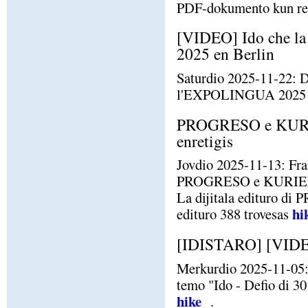
PDF-dokumento kun rezu
[VIDEO] Ido che l
2025 en Berlin
Saturdio 2025-11-22: D
l'EXPOLINGUA 2025 en 
PROGRESO e KURI
enretigis
Jovdio 2025-11-13: Fran
PROGRESO e KURI
La dijitala editur
hi
edituro 388 trovesas
[IDISTARO] [VIDEO]
Merkurdio 2025-11-05: K
temo "Ido - Defio di 30
hike
.