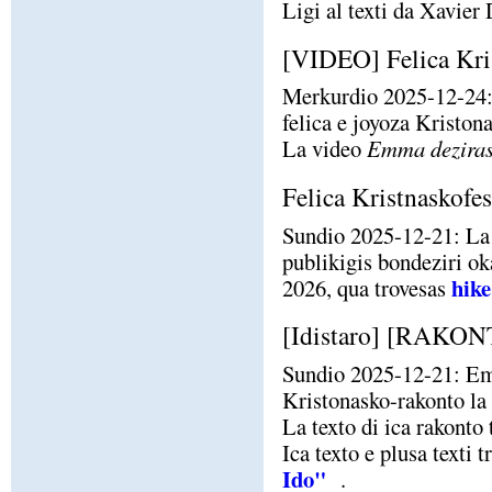
Ligi al texti da Xavie
[VIDEO] Felica Kri
Merkurdio 2025-12-24:
felica e joyoza Kristona
La video
Emma deziras 
Felica Kristnaskofe
Sundio 2025-12-21: La 
publikigis bondeziri ok
hike
2026, qua trovesas
[Idistaro] [RAKONT
Sundio 2025-12-21: Em
Kristonasko-rakonto la 
La texto di ica rakonto
Ica texto e plusa text
Ido"
.