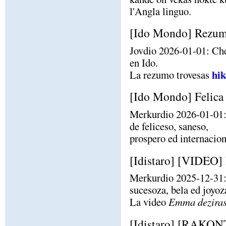
l'Angla linguo.
[Ido Mondo] Rezumo
Jovdio 2026-01-01: C
en Ido.
hik
La rezumo trovesas
[Ido Mondo] Felica
Merkurdio 2026-01-01:
de feliceso, saneso,
prospero ed internacio
[Idistaro] [VIDEO]
Merkurdio 2025-12-31:
sucesoza, bela ed joyoza
La video
Emma deziras
[Idistaro] [RAKONT