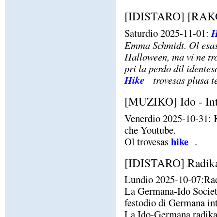
[IDISTARO] [RAKO
Saturdio 2025-11-01:
H
Emma Schmidt. Ol esas 
Halloween, ma vi ne tro
pri la perdo dil identes
Hike
trovesas plusa 
[MUZIKO] Ido - Inte
Venerdio 2025-10-31: Ka
che Youtube.
hike
Ol trovesas
.
[IDISTARO] Radika
Lundio 2025-10-07:Rad
La Germana-Ido Societo
festodio di Germana in
La Ido-Germana radikaro