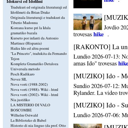
Idokursi ed Idofilmi
Tradukuri ed originala literaturaji ed
Idofilmeti da Brian Drake
[MUZIKO
Originala literaturaji e tradukuri da
Tiberio Madonna
Jovdio 20
Koreana kurso pri la Idala
hike
trovesas
.
gramatiko bazala
Kurseto por infanti da Antonio
Martinez (Hispania)
[RAKONTO] La unik
Haiku Ido ed altra poemi
"La Princeto", tradukita da Fernando
Lundio 2026-07-13: No
Tejon
hik
amas Ido" trovesas
Kompleta Gramatiko Detaloza
Universala metodo
[MUZIKO] Ido - Me 
Pesch Radikaro
Nevez SIL
Sundio 2026-07-12: Mu
Nova vorti (1988-2002)
Nova vorti (1988)-
Wiki
-
html
Rylander. La video tro
Nova vorti (2002)-
Wiki
-
html
Nia justifiko
[MUZIKO] Ido - Sun
LA MISTERIO DI VALO
BOSCOMBE
Lundio 2026-07-06: Mu
Wilhelm Ostwald
La Biblioteko di Babel
[MUZIKO
Historio di nia linguo (da prof. Otto