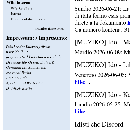
Wiki interna
Sundio 2026-06-21: La 
WikiSandbox
Interna
dijitala formo esas pro
Documentation Index
h
direte a la dokumento
Ca numero kontenas 31 
modifikez flanko-bendo
Impressum: / Impresumo:
[MUZIKO] Ido - Ma
Inhaber der Internetpräsenz
Mardio 2026-06-09: Mu
www.ido.li
:
propietanto dil retsituo
www.ido.li
Deutsche Ido-Gesellschaft e.V.
[MUZIKO] Ido - Lib
Germana Ido-Societo r.a.
c/o ver.di Berlin
Venerdio 2026-06-05: 
FB 8 / AG Ido
hike
.
Am Bahnhof Westend 3
D- 14059 Berlin
[MUZIKO] Ido - Kan
Lundio 2026-05-25: Mu
hike
.
Idisti che Discord