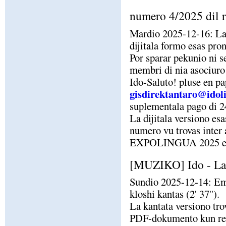
numero 4/2025 dil r
Mardio 2025-12-16: La 
dijitala formo esas pro
Por sparar pekunio ni 
membri di nia asociuro 
Ido-Saluto! pluse en pa
gisdirektantaro@idol
suplementala pago di 24
La dijitala versiono es
numero vu trovas inter a
EXPOLINGUA 2025 en
[MUZIKO] Ido - La 
Sundio 2025-12-14: Em
kloshi kantas (2' 37'').
La kantata versiono tr
PDF-dokumento kun rezu