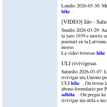
Lundio 2026-03-30: Mu
hike
.
[VIDEO] Ido - Salu
Sundio 2026-03-29: Aus
la yaro 1939 e mortis 
poemari en la Latviana 
morto.
hike
La video trovesas
ULI rivivigesas
Saturdio 2026-03-07: L
rivivigar nia Uniono po
hike
ULI
. On trovas 
abono-formulario por 
adhike
. On pregas ke
rivivigar nia utila e n