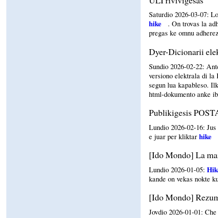
Saturdio 2026-03-07: Lo
hike
. On trovas la a
pregas ke omnu adherez 
Dyer-Dicionarii ele
Sundio 2026-02-22: Ante 
versiono elektrala di l
segun lua kapableso. Il
html-dokumento anke ib
Publikigesis POS
Lundio 2026-02-16: Jus 
hike
e juar per kliktar
[Ido Mondo] La ma
Hik
Lundio 2026-01-05:
kande on vekas nokte ku
[Ido Mondo] Rezumo
Jovdio 2026-01-01: Ch