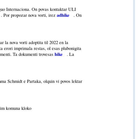
nguo Internaciona. On povas kontaktar ULI
adhike
. Por propozar nova vorti, irez
. On
 la nova vorti adoptita til 2022 en la
a erori imprimala restas, ol esas plubonigita
hike
kumenti. Ta dokumenti trovesas
. La
ma Schmidt e Partaka, olquin vi povos lektar
xim komuna kloko