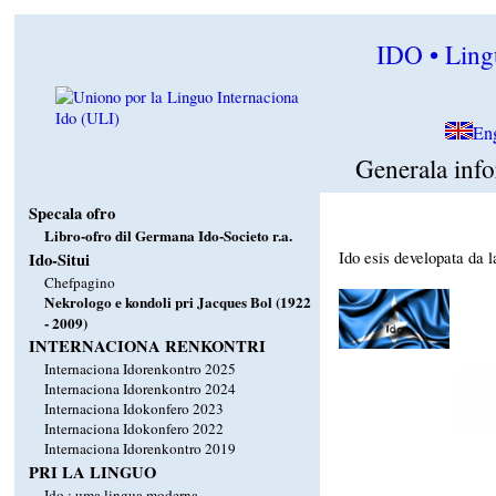
IDO • Lingu
En
Generala info
Specala ofro
Libro-ofro dil Germana Ido-Societo r.a.
Ido esis developata da 
Ido-Situi
Chefpagino
Nekrologo e kondoli pri Jacques Bol (1922
- 2009)
INTERNACIONA RENKONTRI
Internaciona Idorenkontro 2025
Internaciona Idorenkontro 2024
Internaciona Idokonfero 2023
Internaciona Idokonfero 2022
Internaciona Idorenkontro 2019
PRI LA LINGUO
Ido : uma lingua moderna