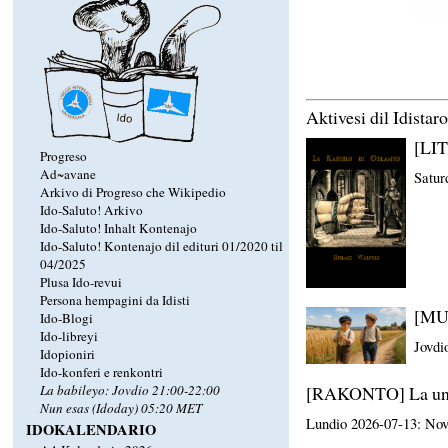
Aktivesi dil Idistar
[LIT
Progreso
Ad~avane
Satur
Arkivo di Progreso che Wikipedio
Ido-Saluto! Arkivo
Ido-Saluto! Inhalt Kontenajo
Ido-Saluto! Kontenajo dil edituri 01/2020 til
04/2025
Plusa Ido-revui
Persona hempagini da Idisti
[MUZ
Ido-Blogi
Ido-libreyi
Jovdi
Idopioniri
Ido-konferi e renkontri
[RAKONTO] La unik
La babileyo: Jovdio 21:00-22:00
Nun esas (Idoday) 05:20 MET
Lundio 2026-07-13: No
IDOKALENDARIO