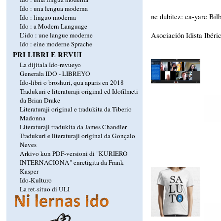
Ido : una lengua moderna
ne dubitez: ca-yare Bil
Ido : linguo moderna
Ido : a Modern Language
L’ido : une langue moderne
Asociación Idista Ibéri
Ido : eine moderne Sprache
PRI LIBRI E REVUI
La dijitala Ido-revueyo
Generala IDO - LIBREYO
Ido-libri o broshuri, qua aparis en 2018
Tradukuri e literaturaji original ed Idofilmeti
da Brian Drake
Literaturaji original e tradukita da Tiberio
Madonna
Literaturaji tradukita da James Chandler
Tradukuri e literaturaji original da Gonçalo
Neves
Arkivo kun PDF-versioni di "KURIERO
INTERNACIONA" enretigita da Frank
Kasper
Ido-Kulturo
La ret-situo di ULI