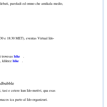
, debati, paroladi ed omno che amikala medio,
30 e 18:30 MET), eventas Virtual Ido-
hike
i trovesas
.
hike
i, kliktez
.
edbubble
, tasi e cetere kun Ido-motivi, qua esas
onacos ica parto al Ido-organizuri.