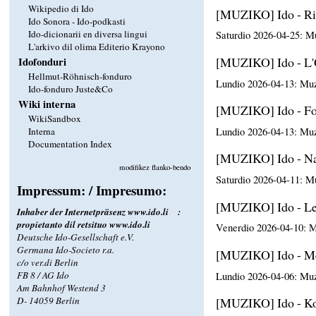
Wikipedio di Ido
[MUZIKO] Ido - Ri
Ido Sonora - Ido-podkasti
Ido-dicionarii en diversa lingui
Saturdio 2026-04-25: M
L'arkivo dil olima Editerio Krayono
[MUZIKO] Ido - L'
Idofonduri
Hellmut-Röhnisch-fonduro
Lundio 2026-04-13: Muz
Ido-fonduro Juste&Co
Wiki interna
[MUZIKO] Ido - Fo
WikiSandbox
Lundio 2026-04-13: Muz
Interna
Documentation Index
[MUZIKO] Ido - Na
modifikez flanko-bendo
Saturdio 2026-04-11: M
Impressum: / Impresumo:
[MUZIKO] Ido - Le
Inhaber der Internetpräsenz
www.ido.li
:
propietanto dil retsituo
www.ido.li
Venerdio 2026-04-10: M
Deutsche Ido-Gesellschaft e.V.
Germana Ido-Societo r.a.
[MUZIKO] Ido - Me
c/o ver.di Berlin
FB 8 / AG Ido
Lundio 2026-04-06: Muz
Am Bahnhof Westend 3
D- 14059 Berlin
[MUZIKO] Ido - Ko