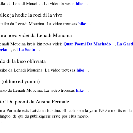
hike
iko da Lenadi Moucina. La video trovesas
.
ez ja hodie la rozi di la vivo
hike
uziko da Lenadi Moucina. La video trovesas
.
ra nova videi da Lenadi Moucina
Quar Poemi Da Machado
La Gard
enadi Moucina kreis kin nova videi:
,
erko
La Saeto
, ed
.
 di la kiso obliviata
hike
ziko da Lenadi Moucina. La video trovesas
.
(oldino ed yunini)
hike
iko da Lenadi Moucina. La video trovesas
.
uto! Du poemi da Ausma Permale
ma Pormale esis Latviana Idistino. El naskis en la yaro 1939 e mortis en 
inguo, de qui du publikigesis erste pos elua morto.
.