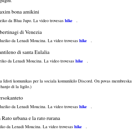
pagini.
axim bona amikini
hike
iko da Blua Jupo. La video trovesas
.
ertinagi di Venezia
hike
uziko da Lenadi Moucina. La video trovesas
.
tileno di santa Eulalia
hike
iko da Lenadi Moucina. La video trovesas
.
ra Idisti komunikas per la sociala komunikilo Discord. On povas membreska
anjo di la ligilo.)
rsokanteto
hike
uziko da Lenadi Moucina. La video trovesas
.
Rato urbana e la rato rurana
hike
iko da Lenadi Moucina. La video trovesas
.