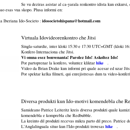
Se vu deziras asistar al ca-yarala renkontro idista kun exkursi
bao esas vua skopo. Plusa informi en:
idosocietohispana@hotmail.com
ca Iberiana Ido-Societo :
Virtuala Idovideorenkontro che Jitsi
Singla-saturdie, inter kloki 15:30 e 17:30 UTC=GMT (kloki 16:
Konfero Internaciona che Jitsi.
Vi omna esez bonvenanta! Parolez Ido! Askoltez Ido!
hike
Por partoprenar la konfero, voluntez kliktar
.
Video da Brian Drake kun informi pri quale acesar ed uzar Jits
Por spektar kelka filmeti, qui enrejistresas dum ta video-konfer
Diversa produkti kun Ido-motivi komendebla che R
Samideano Patrice Leiteritz kreis diversa produkti quale kamizi
komendebla e komprebla che Redbubble.
La kreinto dil produkti recevas mikra parto dil preco. Patrice d
hike
L'Anglalinguala situo kun l'Ido-produkti trovesas
.