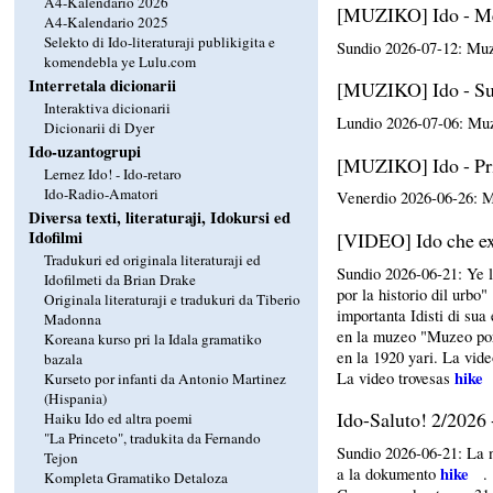
A4-Kalendario 2026
[MUZIKO] Ido - Me 
A4-Kalendario 2025
Selekto di Ido-literaturaji publikigita e
Sundio 2026-07-12: Muz
komendebla ye Lulu.com
Interretala dicionarii
[MUZIKO] Ido - Su
Interaktiva dicionarii
Lundio 2026-07-06: Muz
Dicionarii di Dyer
Ido-uzantogrupi
[MUZIKO] Ido - Pr
Lernez Ido! - Ido-retaro
Ido-Radio-Amatori
Venerdio 2026-06-26: M
Diversa texti, literaturaji, Idokursi ed
Idofilmi
[VIDEO] Ido che ex
Tradukuri ed originala literaturaji ed
Sundio 2026-06-21: Ye 
Idofilmeti da Brian Drake
por la historio dil urbo
Originala literaturaji e tradukuri da Tiberio
importanta Idisti di su
Madonna
en la muzeo "Muzeo por 
Koreana kurso pri la Idala gramatiko
en la 1920 yari. La vid
bazala
hike
La video trovesas
Kurseto por infanti da Antonio Martinez
(Hispania)
Ido-Saluto! 2/2026 -
Haiku Ido ed altra poemi
"La Princeto", tradukita da Fernando
Sundio 2026-06-21: La n
Tejon
hike
a la dokumento
.
Kompleta Gramatiko Detaloza