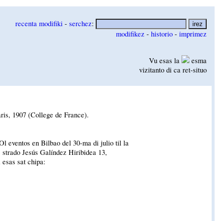
recenta modifiki
-
serchez
:
modifikez
-
historio
-
imprimez
Vu esas la
esma
vizitanto di ca ret-situo
ris, 1907 (College de France).
Ol eventos en Bilbao del 30-ma di julio til la
, strado Jesús Galíndez Hiribidea 13,
 esas sat chipa: