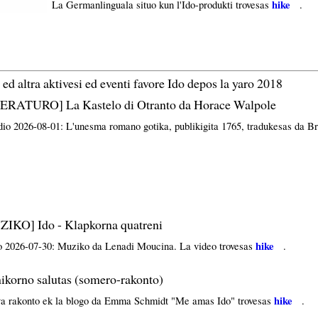
hike
La Germanlinguala situo kun l'Ido-produkti trovesas
.
o ed altra aktivesi ed eventi favore Ido depos la yaro 2018
ERATURO] La Kastelo di Otranto da Horace Walpole
dio 2026-08-01: L'unesma romano gotika, publikigita 1765, tradukesas da Br
IKO] Ido - Klapkorna quatreni
hike
o 2026-07-30: Muziko da Lenadi Moucina. La video trovesas
.
orno salutas (somero-rakonto)
hike
va rakonto ek la blogo da Emma Schmidt "Me amas Ido" trovesas
.