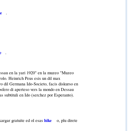
ke
.
e
.
essau en la yari 1920" en la muzeo "Muzeo
 rolo. Heinrich Peus esis un dil max
ro dil Germana Ido-Societo, facis diskurso en
osfero di aperteso vers la mondo en Dessau
s subtituli en Ido (serchez por Esperanto).
hike
kargar gratuite ed ol esas
o, plu direte