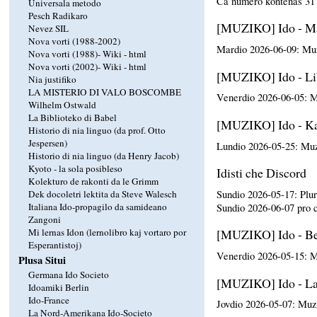
Ca numero kontenas 31 
Universala metodo
Pesch Radikaro
[MUZIKO] Ido - M
Nevez SIL
Nova vorti (1988-2002)
Mardio 2026-06-09: Muz
Nova vorti (1988)-
Wiki
-
html
Nova vorti (2002)-
Wiki
-
html
[MUZIKO] Ido - Lib
Nia justifiko
LA MISTERIO DI VALO BOSCOMBE
Venerdio 2026-06-05: M
Wilhelm Ostwald
La Biblioteko di Babel
[MUZIKO] Ido - Kan
Historio di nia linguo (da prof. Otto
Jespersen)
Lundio 2026-05-25: Muz
Historio di nia linguo (da Henry Jacob)
Kyoto - la sola posibleso
Idisti che Discord
Kolekturo de rakonti da le Grimm
Sundio 2026-05-17: Plu
Dek docoletri lektita da Steve Walesch
Italiana Ido-propagilo da samideano
Sundio 2026-06-07 pro ch
Zangoni
[MUZIKO] Ido - Be
Mi lernas Idon (lernolibro kaj vortaro por
Esperantistoj)
Venerdio 2026-05-15: M
Plusa Situi
Germana Ido Societo
[MUZIKO] Ido - La 
Idoamiki Berlin
Ido-France
Jovdio 2026-05-07: Muz
La Nord-Amerikana Ido-Societo