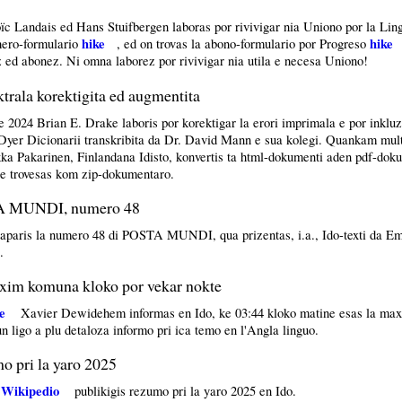
ïc Landais ed Hans Stuifbergen laboras por rivivigar nia Uniono por la Li
hike
hike
dhero-formulario
, ed on trovas la abono-formulario por Progreso
ed abonez. Ni omna laborez por rivivigar nia utila e necesa Uniono!
ktrala korektigita ed augmentita
2024 Brian E. Drake laboris por korektigar la erori imprimala e por inkluzar
a Dyer Dicionarii transkribita da Dr. David Mann e sua kolegi. Quankam mult
kka Pakarinen, Finlandana Idisto, konvertis ta html-dokumenti aden pdf-do
e trovesas kom zip-dokumentaro.
TA MUNDI, numero 48
aparis la numero 48 di POSTA MUNDI, qua prizentas, i.a., Ido-texti da Em
.
xim komuna kloko por vekar nokte
e
Xavier Dewidehem informas en Ido, ke 03:44 kloko matine esas la ma
n ligo a plu detaloza informo pri ica temo en l'Angla linguo.
 pri la yaro 2025
Wikipedio
e
publikigis rezumo pri la yaro 2025 en Ido.