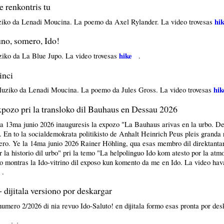
renkontris tu
hi
iko da Lenadi Moucina. La poemo da Axel Rylander. La video trovesas
no, somero, Ido!
hike
iko da La Blue Jupo. La video trovesas
.
inci
hik
uziko da Lenadi Moucina. La poemo da Jules Gross. La video trovesas
pozo pri la transloko dil Bauhaus en Dessau 2026
la 13ma junio 2026 inauguresis la expozo "La Bauhaus arivas en la urbo. D
" . En to la socialdemokrata politikisto de Anhalt Heinrich Peus pleis granda
a ero. Ye la 14ma junio 2026 Rainer Höhling, qua esas membro dil direktanta
la historio dil urbo" pri la temo "La helpolinguo Ido kom atesto por la atm
eo montras la Ido-vitrino dil exposo kun komento da me en Ido. La video hava
.
 dijitala versiono por deskargar
umero 2/2026 di nia revuo Ido-Saluto! en dijitala formo esas pronta por des