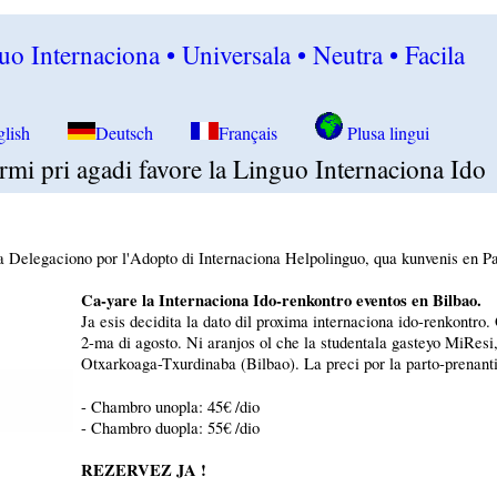
o Internaciona • Universala • Neutra • Facila
glish
Deutsch
Français
Plusa lingui
rmi pri agadi favore la Linguo Internaciona Ido
la Delegaciono por l'Adopto di Internaciona Helpolinguo, qua kunvenis en Pa
Ca-yare la Internaciona Ido-renkontro eventos en Bilbao.
Ja esis decidita la dato dil proxima internaciona ido-renkontro. 
2-ma di agosto. Ni aranjos ol che la studentala gasteyo MiResi
Otxarkoaga-Txurdinaba (Bilbao). La preci por la parto-prenanti
- Chambro unopla: 45€ /dio
- Chambro duopla: 55€ /dio
REZERVEZ JA !